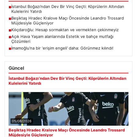
İstanbul Boğazı’ndan Dev Bir Vinç Geçti: Köprülerin Altından
■
Kulelerini Yatırdı
Beşiktaş Hradec Kralove Maçı Öncesinde Leandro Trossard
■
Müjdesiyle Güçleniyor
Kılıçdaroğlu: Hesap sormaktan ve vermekten çekinmeyiz
■
Açık Hava Yaşam alanlarında Estetik ve bahçe mutfağı
■
Çözümleri
İmamoğlu’na bir ‘erişim engeli’ daha: Görünmez kılındı!
■
Güncel
İstanbul Boğazı’ndan Dev Bir Vinç Geçti: Köprülerin Altından
Kulelerini Yatırdı
05/08/2026
Beşiktaş Hradec Kralove Maçı Öncesinde Leandro Trossard
Müjdesiyle Güçleniyor