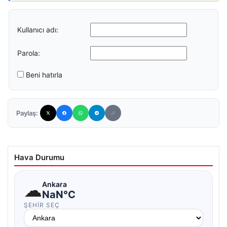
Kullanıcı adı:
Parola:
Beni hatırla
Paylaş:
Hava Durumu
☁
Ankara
NaN°C
ŞEHIR SEÇ