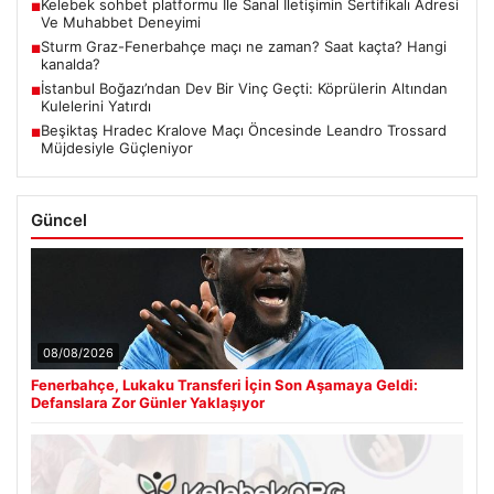
Kelebek sohbet platformu İle Sanal İletişimin Sertifikalı Adresi
■
Ve Muhabbet Deneyimi
Sturm Graz-Fenerbahçe maçı ne zaman? Saat kaçta? Hangi
■
kanalda?
İstanbul Boğazı’ndan Dev Bir Vinç Geçti: Köprülerin Altından
■
Kulelerini Yatırdı
Beşiktaş Hradec Kralove Maçı Öncesinde Leandro Trossard
■
Müjdesiyle Güçleniyor
Güncel
08/08/2026
Fenerbahçe, Lukaku Transferi İçin Son Aşamaya Geldi:
Defanslara Zor Günler Yaklaşıyor