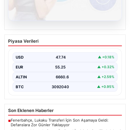
08.08.2026
Kelebek sohbet platformu İle Sanal
Piyasa Verileri
İletişimin Sertifikalı Adresi Ve
Muhabbet Deneyimi
USD
47.74
▲ +0.18%
İnternet çağında insanların seviyeli bir şekilde bağlantı
oluşturması ciddi bir hassasiyet taşımaktadır. Güncel
EUR
55.25
▲ +0.32%
olarak…
ALTIN
6660.6
▲ +2.59%
BTC
3092040
▲ +0.95%
Son Eklenen Haberler
Fenerbahçe, Lukaku Transferi İçin Son Aşamaya Geldi:
■
Defanslara Zor Günler Yaklaşıyor