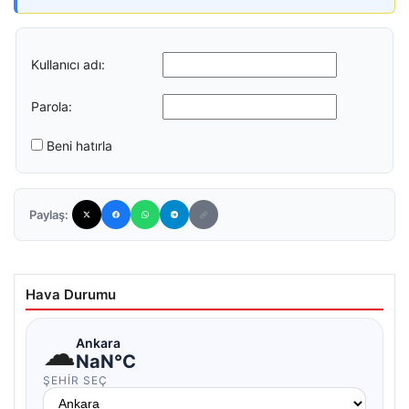
Kullanıcı adı:
Parola:
Beni hatırla
Paylaş:
Hava Durumu
☁
Ankara
NaN°C
ŞEHIR SEÇ