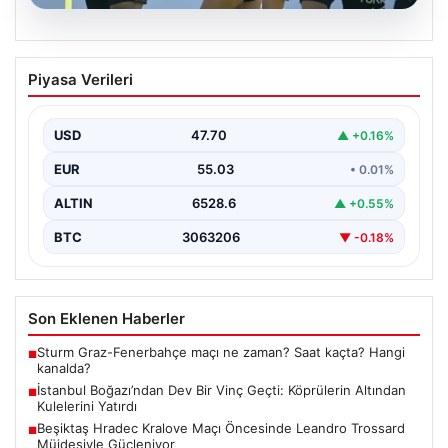
05.08.2026
Kılıçdaroğlu: Hesap sormaktan ve
Piyasa Verileri
vermekten çekinmeyiz
Türkiye'nin siyasi arenasında yeni bir dönemin
başlangıcını ilan eden Cumhuriyet Halk Partisi (CHP)
USD
47.70
▲ +0.16%
Genel…
EUR
55.03
• 0.01%
ALTIN
6528.6
▲ +0.55%
BTC
3063206
▼ -0.18%
Son Eklenen Haberler
Sturm Graz-Fenerbahçe maçı ne zaman? Saat kaçta? Hangi
■
kanalda?
İstanbul Boğazı’ndan Dev Bir Vinç Geçti: Köprülerin Altından
■
Kulelerini Yatırdı
Beşiktaş Hradec Kralove Maçı Öncesinde Leandro Trossard
■
Müjdesiyle Güçleniyor