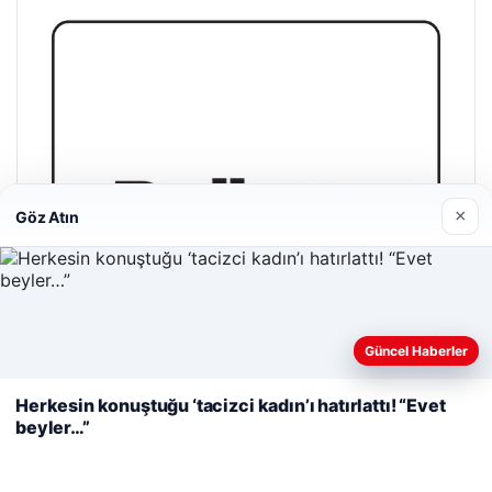
×
Göz Atın
Web sitemizi nasıl kullandığınızı daha iyi anlayabilmek,
Güncel Haberler
deneyiminizi kişiselleştirmek ve geliştirmek amacıyla çerezler
kullanıyoruz.
Çerez Politikamız
Herkesin konuştuğu ‘tacizci kadın’ı hatırlattı! “Evet
beyler…”
Reddet
Kabul Et
Bulkoon Toptan Ayakkabı
03/05/2026