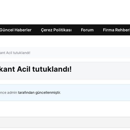
Güncel Haberler
Çerez Politikası
Forum
Firma Rehber
nt Acil tutuklandı!
kant Acil tutuklandı!
önce
admin
tarafından güncellenmiştir.