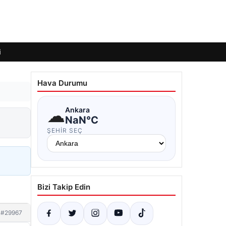
i
Hava Durumu
☁
Ankara
NaN°C
ŞEHIR SEÇ
Bizi Takip Edin
#29967