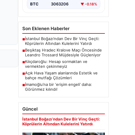
BTC
3063206
▼ -0.18%
Son Eklenen Haberler
İstanbul Boğazı’ndan Dev Bir Vinç Geçti:
■
Köprülerin Altından Kulelerini Yatırdı
Beşiktaş Hradec Kralove Maçı Öncesinde
■
Leandro Trossard Müjdesiyle Güçleniyor
Kılıçdaroğlu: Hesap sormaktan ve
■
vermekten çekinmeyiz
Açık Hava Yaşam alanlarında Estetik ve
■
bahçe mutfağı Çözümleri
İmamoğlu’na bir ‘erişim engeli’ daha:
■
Görünmez kılındı!
Güncel
İstanbul Boğazı’ndan Dev Bir Vinç Geçti:
Köprülerin Altından Kulelerini Yatırdı