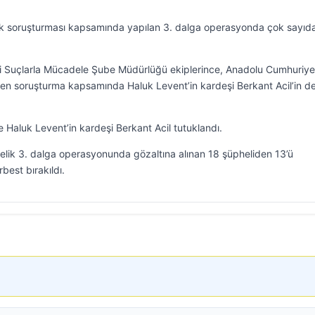
zluk soruşturması kapsamında yapılan 3. dalga operasyonda çok sayıd
li Suçlarla Mücadele Şube Müdürlüğü ekiplerince, Anadolu Cumhuriye
len soruşturma kapsamında Haluk Levent’in kardeşi Berkant Acil’in d
 Haluk Levent’in kardeşi Berkant Acil tutuklandı.
elik 3. dalga operasyonunda gözaltına alınan 18 şüpheliden 13’ü
rbest bırakıldı.