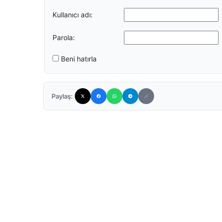
Kullanıcı adı:
Parola:
Beni hatırla
Paylaş: