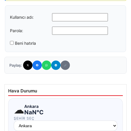
Kullanıcı adı:
Parola:
Beni hatırla
Paylaş:
Hava Durumu
☁
Ankara
NaN°C
ŞEHIR SEÇ