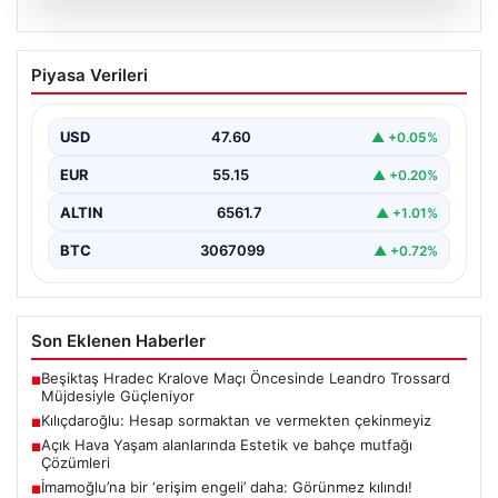
05.08.2026
Kılıçdaroğlu: Hesap sormaktan ve
Piyasa Verileri
vermekten çekinmeyiz
Türkiye'nin siyasi arenasında yeni bir dönemin
başlangıcını ilan eden Cumhuriyet Halk Partisi (CHP)
USD
47.60
▲ +0.05%
Genel…
EUR
55.15
▲ +0.20%
ALTIN
6561.7
▲ +1.01%
BTC
3067099
▲ +0.72%
Son Eklenen Haberler
Beşiktaş Hradec Kralove Maçı Öncesinde Leandro Trossard
■
Müjdesiyle Güçleniyor
Kılıçdaroğlu: Hesap sormaktan ve vermekten çekinmeyiz
■
Açık Hava Yaşam alanlarında Estetik ve bahçe mutfağı
■
Çözümleri
İmamoğlu’na bir ‘erişim engeli’ daha: Görünmez kılındı!
■