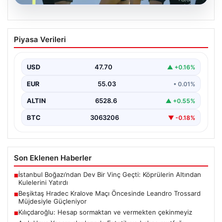
05.08.2026
Beşiktaş Hradec Kralove Maçı
Piyasa Verileri
Öncesinde Leandro Trossard
Müjdesiyle Güçleniyor
USD
47.70
▲ +0.16%
Türk futbolunun köklü kulüplerinden Beşiktaş, UEFA
Avrupa Ligi 3. eleme turu kapsamında Hradec Kralove…
EUR
55.03
• 0.01%
ALTIN
6528.6
▲ +0.55%
BTC
3063206
▼ -0.18%
Son Eklenen Haberler
İstanbul Boğazı’ndan Dev Bir Vinç Geçti: Köprülerin Altından
■
Kulelerini Yatırdı
Beşiktaş Hradec Kralove Maçı Öncesinde Leandro Trossard
■
Müjdesiyle Güçleniyor
Kılıçdaroğlu: Hesap sormaktan ve vermekten çekinmeyiz
■