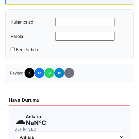
Kullanıcı adı:
Parola:
Beni hatırla
Paylaş:
Hava Durumu
☁
Ankara
NaN°C
ŞEHIR SEÇ