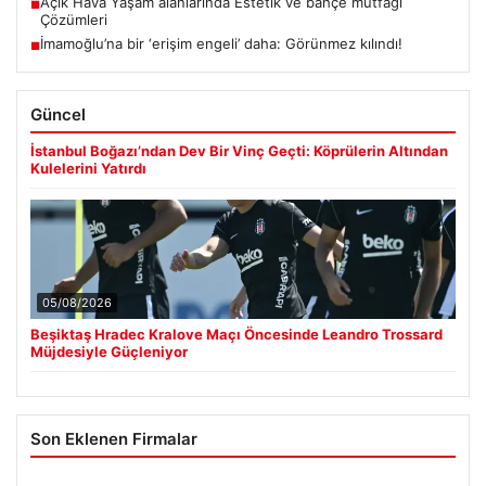
Açık Hava Yaşam alanlarında Estetik ve bahçe mutfağı
■
Çözümleri
İmamoğlu’na bir ‘erişim engeli’ daha: Görünmez kılındı!
■
Güncel
İstanbul Boğazı’ndan Dev Bir Vinç Geçti: Köprülerin Altından
Kulelerini Yatırdı
05/08/2026
Beşiktaş Hradec Kralove Maçı Öncesinde Leandro Trossard
Müjdesiyle Güçleniyor
Son Eklenen Firmalar