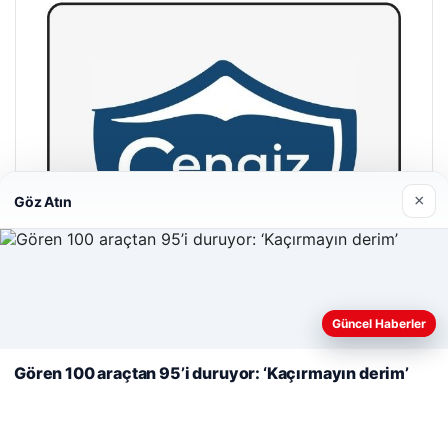
×
Göz Atın
Web sitemizi nasıl kullandığınızı daha iyi anlayabilmek,
deneyiminizi kişiselleştirmek ve geliştirmek amacıyla çerezler
Güncel Haberler
kullanıyoruz.
Çerez Politikamız
Gören 100 araçtan 95’i duruyor: ‘Kaçırmayın derim’
Reddet
Kabul Et
Cengiz Sigorta
23/06/2026