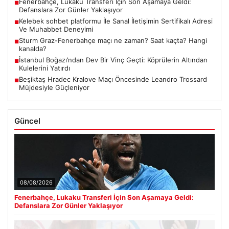
Fenerbahçe, Lukaku Transferi İçin Son Aşamaya Geldi:
■
Defanslara Zor Günler Yaklaşıyor
Kelebek sohbet platformu İle Sanal İletişimin Sertifikalı Adresi
■
Ve Muhabbet Deneyimi
Sturm Graz-Fenerbahçe maçı ne zaman? Saat kaçta? Hangi
■
kanalda?
İstanbul Boğazı’ndan Dev Bir Vinç Geçti: Köprülerin Altından
■
Kulelerini Yatırdı
Beşiktaş Hradec Kralove Maçı Öncesinde Leandro Trossard
■
Müjdesiyle Güçleniyor
Güncel
08/08/2026
Fenerbahçe, Lukaku Transferi İçin Son Aşamaya Geldi:
Defanslara Zor Günler Yaklaşıyor