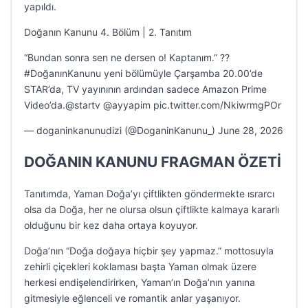
yapıldı.
Doğanın Kanunu 4. Bölüm | 2. Tanıtım
“Bundan sonra sen ne dersen o! Kaptanım.” ?️?
#DoğanınKanunu yeni bölümüyle Çarşamba 20.00’de
STAR’da, TV yayınının ardından sadece Amazon Prime
Video’da.@startv @ayyapim pic.twitter.com/NkiwrmgPOr
— doganinkanunudizi (@DoganinKanunu_) June 28, 2026
DOĞANIN KANUNU FRAGMAN ÖZETİ
Tanıtımda, Yaman Doğa’yı çiftlikten göndermekte ısrarcı
olsa da Doğa, her ne olursa olsun çiftlikte kalmaya kararlı
olduğunu bir kez daha ortaya koyuyor.
Doğa’nın “Doğa doğaya hiçbir şey yapmaz.” mottosuyla
zehirli çiçekleri koklaması başta Yaman olmak üzere
herkesi endişelendirirken, Yaman’ın Doğa’nın yanına
gitmesiyle eğlenceli ve romantik anlar yaşanıyor.