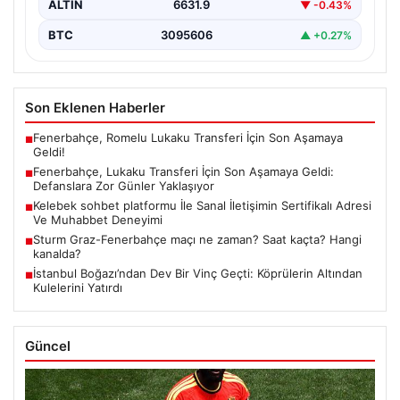
ALTIN
6631.9
▼ -0.43%
BTC
3095606
▲ +0.27%
Son Eklenen Haberler
Fenerbahçe, Romelu Lukaku Transferi İçin Son Aşamaya
■
Geldi!
Fenerbahçe, Lukaku Transferi İçin Son Aşamaya Geldi:
■
Defanslara Zor Günler Yaklaşıyor
Kelebek sohbet platformu İle Sanal İletişimin Sertifikalı Adresi
■
Ve Muhabbet Deneyimi
Sturm Graz-Fenerbahçe maçı ne zaman? Saat kaçta? Hangi
■
kanalda?
İstanbul Boğazı’ndan Dev Bir Vinç Geçti: Köprülerin Altından
■
Kulelerini Yatırdı
Güncel