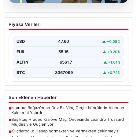
05.08.2026
Beşiktaş Hradec Kralove Maçı
Piyasa Verileri
Öncesinde Leandro Trossard
Müjdesiyle Güçleniyor
USD
47.60
▲ +0.05%
Türk futbolunun köklü kulüplerinden Beşiktaş, UEFA
Avrupa Ligi 3. eleme turu kapsamında Hradec Kralove…
EUR
55.15
▲ +0.20%
ALTIN
6561.7
▲ +1.01%
BTC
3067099
▲ +0.72%
Son Eklenen Haberler
İstanbul Boğazı’ndan Dev Bir Vinç Geçti: Köprülerin Altından
■
Kulelerini Yatırdı
Beşiktaş Hradec Kralove Maçı Öncesinde Leandro Trossard
■
Müjdesiyle Güçleniyor
Kılıçdaroğlu: Hesap sormaktan ve vermekten çekinmeyiz
■