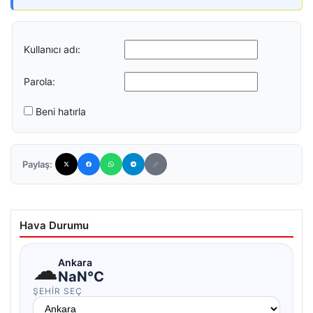
Kullanıcı adı:
Parola:
Beni hatırla
Paylaş:
Hava Durumu
☁
Ankara
NaN°C
ŞEHIR SEÇ