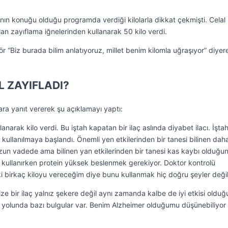
lı’nın konuğu olduğu programda verdiği kilolarla dikkat çekmişti. Celal
 zayıflama iğnelerinden kullanarak 50 kilo verdi.
ör “Biz burada bilim anlatıyoruz, millet benim kilomla uğraşıyor” diyer
L ZAYIFLADI?
ara yanıt vererek şu açıklamayı yaptı:
anarak kilo verdi. Bu iştah kapatan bir ilaç aslında diyabet ilacı. İşta
 kullanılmaya başlandı. Önemli yen etkilerinden bir tanesi bilinen dah
zun vadede ama bilinen yan etkilerinden bir tanesi kas kaybı olduğu
rı kullanırken protein yüksek beslenmek gerekiyor. Doktor kontrolü
ki birkaç kiloyu vereceğim diye bunu kullanmak hiç doğru şeyler değil
ize bir ilaç yalnız şekere değil aynı zamanda kalbe de iyi etkisi olduğ
iği yolunda bazı bulgular var. Benim Alzheimer olduğumu düşünebiliyor