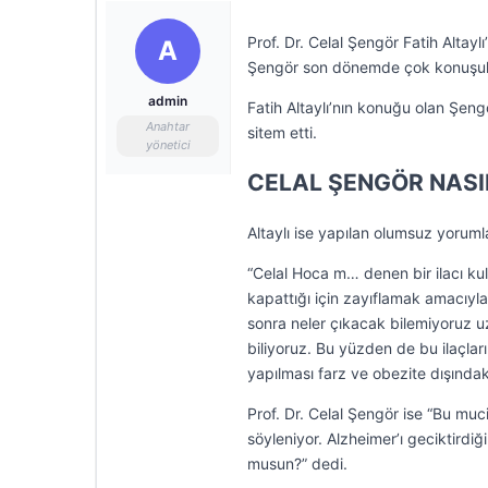
Prof. Dr. Celal Şengör Fatih Altay
A
Şengör son dönemde çok konuşulan
admin
Fatih Altaylı’nın konuğu olan Şeng
Anahtar
sitem etti.
yönetici
CELAL ŞENGÖR NASI
Altaylı ise yapılan olumsuz yoruml
“Celal Hoca m… denen bir ilacı kull
kapattığı için zayıflamak amacıyla
sonra neler çıkacak bilemiyoruz u
biliyoruz. Bu yüzden de bu ilaçla
yapılması farz ve obezite dışında
Prof. Dr. Celal Şengör ise “Bu muc
söyleniyor. Alzheimer’ı geciktird
musun?” dedi.