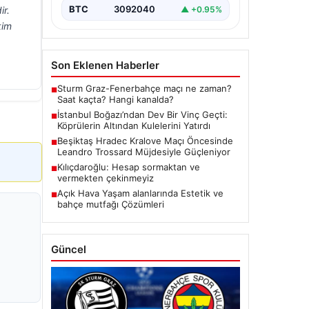
BTC
3092040
▲ +0.95%
ir.
kim
Son Eklenen Haberler
Sturm Graz-Fenerbahçe maçı ne zaman?
■
Saat kaçta? Hangi kanalda?
İstanbul Boğazı’ndan Dev Bir Vinç Geçti:
■
Köprülerin Altından Kulelerini Yatırdı
Beşiktaş Hradec Kralove Maçı Öncesinde
■
Leandro Trossard Müjdesiyle Güçleniyor
Kılıçdaroğlu: Hesap sormaktan ve
■
vermekten çekinmeyiz
Açık Hava Yaşam alanlarında Estetik ve
■
bahçe mutfağı Çözümleri
Güncel