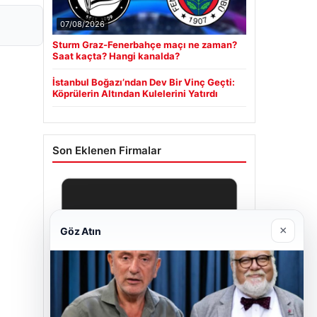
07/08/2026
Sturm Graz-Fenerbahçe maçı ne zaman?
Saat kaçta? Hangi kanalda?
İstanbul Boğazı’ndan Dev Bir Vinç Geçti:
Köprülerin Altından Kulelerini Yatırdı
Son Eklenen Firmalar
×
Göz Atın