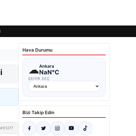
i
Hava Durumu
☁
Ankara
i
NaN°C
ŞEHIR SEÇ
Bizi Takip Edin
#31277