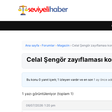
Ana sayfa
›
Forumlar
›
Magazin
›
Celal Şengör zayıflaması kon
Celal Şengör zayıflaması ko
Bu konu 0 yanıt içerir, 1 izleyen vardır ve en son
1 ay önce
ad
1 yazı görüntüleniyor (toplam 1)
06/07/2026: 1:20 pm