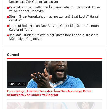
Defanslara Zor Günler Yaklaşıyor
Kelebek sohbet platformu İle Sanal İletişimin Sertifikalı Adresi
■
Ve Muhabbet Deneyimi
Sturm Graz-Fenerbahçe maçı ne zaman? Saat kaçta? Hangi
■
kanalda?
İstanbul Boğazı’ndan Dev Bir Vinç Geçti: Köprülerin Altından
■
Kulelerini Yatırdı
Beşiktaş Hradec Kralove Maçı Öncesinde Leandro Trossard
■
Müjdesiyle Güçleniyor
Güncel
08/08/2026
Fenerbahçe, Lukaku Transferi İçin Son Aşamaya Geldi:
Defanslara Zor Günler Yaklaşıyor