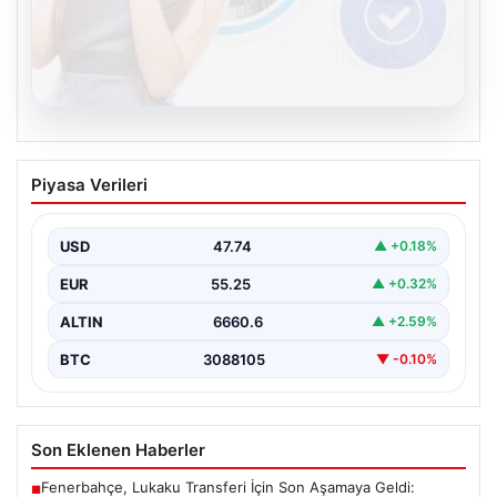
08.08.2026
Kelebek sohbet platformu İle Sanal
Piyasa Verileri
İletişimin Sertifikalı Adresi Ve
Muhabbet Deneyimi
USD
47.74
▲ +0.18%
İnternet çağında insanların seviyeli bir şekilde bağlantı
oluşturması ciddi bir hassasiyet taşımaktadır. Güncel
EUR
55.25
▲ +0.32%
olarak…
ALTIN
6660.6
▲ +2.59%
BTC
3088105
▼ -0.10%
Son Eklenen Haberler
Fenerbahçe, Lukaku Transferi İçin Son Aşamaya Geldi:
■