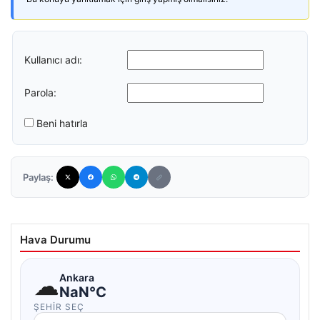
Kullanıcı adı:
Parola:
Beni hatırla
Paylaş:
Hava Durumu
☁
Ankara
NaN°C
ŞEHIR SEÇ