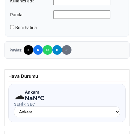
Kullanıcı adı:
Parola:
Beni hatırla
Paylaş:
Hava Durumu
☁
Ankara
NaN°C
ŞEHIR SEÇ