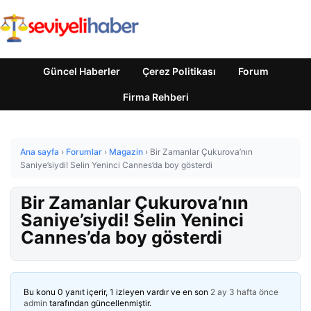
Güncel Haberler
Çerez Politikası
Forum
Firma Rehberi
Ana sayfa
›
Forumlar
›
Magazin
›
Bir Zamanlar Çukurova’nın
Saniye’siydi! Selin Yeninci Cannes’da boy gösterdi
Bir Zamanlar Çukurova’nın
Saniye’siydi! Selin Yeninci
Cannes’da boy gösterdi
Bu konu 0 yanıt içerir, 1 izleyen vardır ve en son
2 ay 3 hafta önce
admin
tarafından güncellenmiştir.