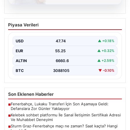
08.08.2026
Kelebek sohbet platformu İle Sanal
Piyasa Verileri
İletişimin Sertifikalı Adresi Ve
Muhabbet Deneyimi
USD
47.74
▲ +0.18%
İnternet çağında insanların seviyeli bir şekilde bağlantı
oluşturması ciddi bir hassasiyet taşımaktadır. Güncel
EUR
55.25
▲ +0.32%
olarak…
ALTIN
6660.6
▲ +2.59%
BTC
3088105
▼ -0.10%
Son Eklenen Haberler
Fenerbahçe, Lukaku Transferi İçin Son Aşamaya Geldi:
■
Defanslara Zor Günler Yaklaşıyor
Kelebek sohbet platformu İle Sanal İletişimin Sertifikalı Adresi
■
Ve Muhabbet Deneyimi
Sturm Graz-Fenerbahçe maçı ne zaman? Saat kaçta? Hangi
■