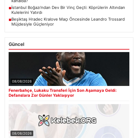
kanalda?
İstanbul Boğazı’ndan Dev Bir Vinç Geçti: Köprülerin Altından
■
Kulelerini Yatırdı
Beşiktaş Hradec Kralove Maçı Öncesinde Leandro Trossard
■
Müjdesiyle Güçleniyor
Güncel
08/08/2026
Fenerbahçe, Lukaku Transferi İçin Son Aşamaya Geldi:
Defanslara Zor Günler Yaklaşıyor
08/08/2026