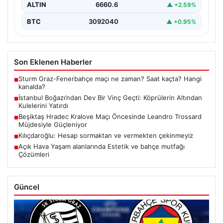
ALTIN
6660.6
▲ +2.59%
BTC
3092040
▲ +0.95%
Son Eklenen Haberler
Sturm Graz-Fenerbahçe maçı ne zaman? Saat kaçta? Hangi
■
kanalda?
İstanbul Boğazı’ndan Dev Bir Vinç Geçti: Köprülerin Altından
■
Kulelerini Yatırdı
Beşiktaş Hradec Kralove Maçı Öncesinde Leandro Trossard
■
Müjdesiyle Güçleniyor
Kılıçdaroğlu: Hesap sormaktan ve vermekten çekinmeyiz
■
Açık Hava Yaşam alanlarında Estetik ve bahçe mutfağı
■
Çözümleri
Güncel