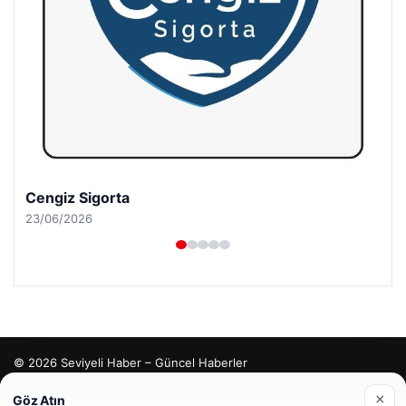
Cengiz Sigorta
23/06/2026
© 2026 Seviyeli Haber – Güncel Haberler
malta dil okulları
|
lemagrup.com.tr
×
Göz Atın