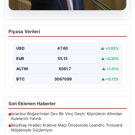
05.08.2026
Kılıçdaroğlu: Hesap sormaktan ve
Piyasa Verileri
vermekten çekinmeyiz
Türkiye'nin siyasi arenasında yeni bir dönemin
başlangıcını ilan eden Cumhuriyet Halk Partisi (CHP)
USD
47.60
▲ +0.05%
Genel…
EUR
55.15
▲ +0.20%
ALTIN
6561.7
▲ +1.01%
BTC
3067099
▲ +0.72%
Son Eklenen Haberler
İstanbul Boğazı’ndan Dev Bir Vinç Geçti: Köprülerin Altından
■
Kulelerini Yatırdı
Beşiktaş Hradec Kralove Maçı Öncesinde Leandro Trossard
■
Müjdesiyle Güçleniyor