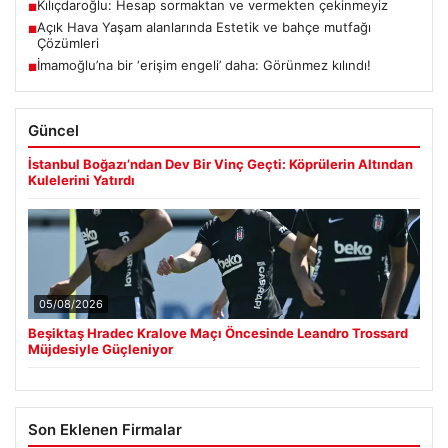
Kılıçdaroğlu: Hesap sormaktan ve vermekten çekinmeyiz
■
Açık Hava Yaşam alanlarında Estetik ve bahçe mutfağı
■
Çözümleri
İmamoğlu’na bir ‘erişim engeli’ daha: Görünmez kılındı!
■
Güncel
İstanbul Boğazı’ndan Dev Bir Vinç Geçti: Köprülerin Altından
Kulelerini Yatırdı
05/08/2026
Beşiktaş Hradec Kralove Maçı Öncesinde Leandro Trossard
Müjdesiyle Güçleniyor
Son Eklenen Firmalar