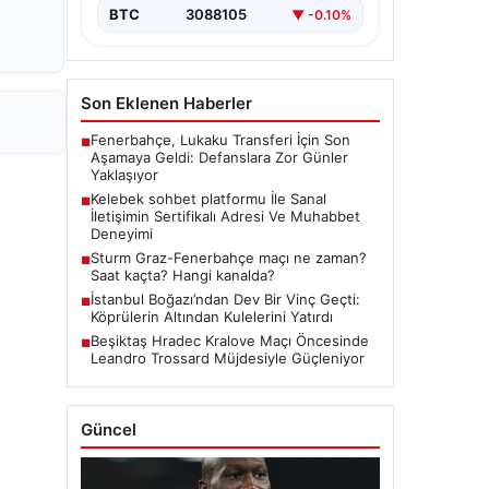
BTC
3088105
▼ -0.10%
Son Eklenen Haberler
Fenerbahçe, Lukaku Transferi İçin Son
■
Aşamaya Geldi: Defanslara Zor Günler
Yaklaşıyor
Kelebek sohbet platformu İle Sanal
■
İletişimin Sertifikalı Adresi Ve Muhabbet
Deneyimi
Sturm Graz-Fenerbahçe maçı ne zaman?
■
Saat kaçta? Hangi kanalda?
İstanbul Boğazı’ndan Dev Bir Vinç Geçti:
■
Köprülerin Altından Kulelerini Yatırdı
Beşiktaş Hradec Kralove Maçı Öncesinde
■
Leandro Trossard Müjdesiyle Güçleniyor
Güncel