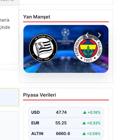
Yan Manşet
ran’a
içinde
07.08.2026
Sturm Graz-Fenerbahçe
Piyasa Verileri
maçı ne zaman? Saat
kaçta? Hangi kanalda?
USD
47.74
▲ +0.18%
EUR
55.25
▲ +0.32%
ALTIN
6660.6
▲ +2.59%