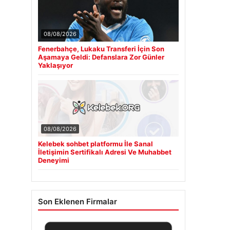
08/08/2026
Fenerbahçe, Lukaku Transferi İçin Son
Aşamaya Geldi: Defanslara Zor Günler
Yaklaşıyor
08/08/2026
Kelebek sohbet platformu İle Sanal
İletişimin Sertifikalı Adresi Ve Muhabbet
Deneyimi
Son Eklenen Firmalar