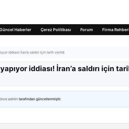
Güncel Haberler
Çerez Politikası
Forum
Firma Rehber
or iddiası! İran’a saldırı için tarih verildi
apıyor iddiası! İran’a saldırı için tar
 önce
admin
tarafından güncellenmiştir.