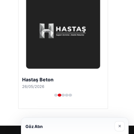
Bulkoon Toptan Ayakkabı
03/05/2026
×
Göz Atın