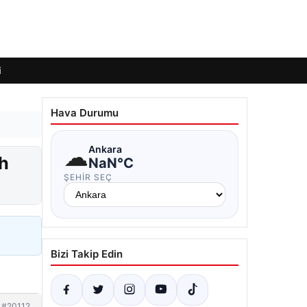
i
Hava Durumu
☁
Ankara
ih
NaN°C
ŞEHIR SEÇ
Bizi Takip Edin
#20112