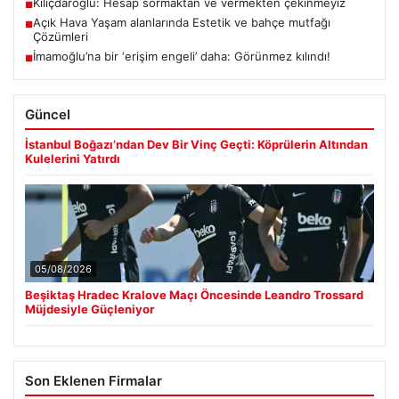
Kılıçdaroğlu: Hesap sormaktan ve vermekten çekinmeyiz
■
Açık Hava Yaşam alanlarında Estetik ve bahçe mutfağı
■
Çözümleri
İmamoğlu’na bir ‘erişim engeli’ daha: Görünmez kılındı!
■
Güncel
İstanbul Boğazı’ndan Dev Bir Vinç Geçti: Köprülerin Altından
Kulelerini Yatırdı
05/08/2026
Beşiktaş Hradec Kralove Maçı Öncesinde Leandro Trossard
Müjdesiyle Güçleniyor
Son Eklenen Firmalar