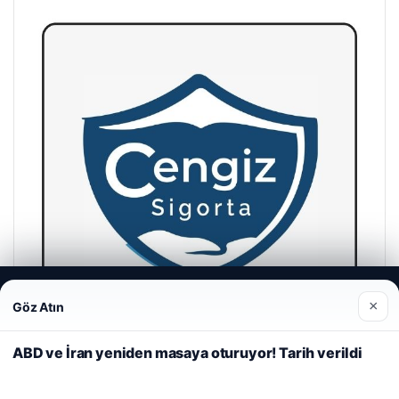
Web sitemizi nasıl kullandığınızı daha iyi anlayabilmek,
×
Göz Atın
deneyiminizi kişiselleştirmek ve geliştirmek amacıyla çerezler
kullanıyoruz.
Çerez Politikamız
ABD ve İran yeniden masaya oturuyor! Tarih verildi
Reddet
Kabul Et
Cengiz Sigorta
23/06/2026