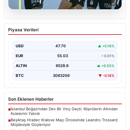
05.08.2026
Beşiktaş Hradec Kralove Maçı
Piyasa Verileri
Öncesinde Leandro Trossard
Müjdesiyle Güçleniyor
USD
47.70
▲ +0.16%
Türk futbolunun köklü kulüplerinden Beşiktaş, UEFA
Avrupa Ligi 3. eleme turu kapsamında Hradec Kralove…
EUR
55.03
• 0.01%
ALTIN
6528.6
▲ +0.55%
BTC
3063206
▼ -0.18%
Son Eklenen Haberler
İstanbul Boğazı’ndan Dev Bir Vinç Geçti: Köprülerin Altından
■
Kulelerini Yatırdı
Beşiktaş Hradec Kralove Maçı Öncesinde Leandro Trossard
■
Müjdesiyle Güçleniyor