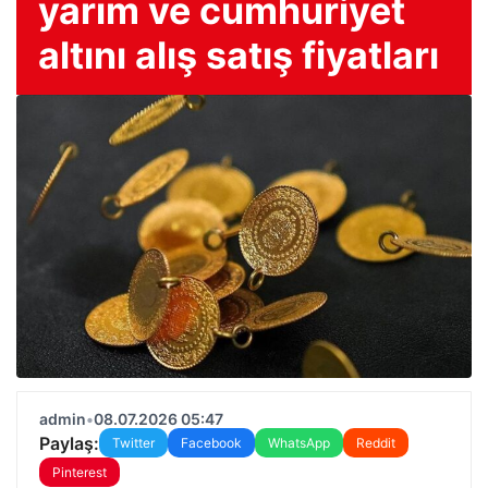
yarım ve cumhuriyet
altını alış satış fiyatları
admin
•
08.07.2026 05:47
Paylaş:
Twitter
Facebook
WhatsApp
Reddit
Pinterest