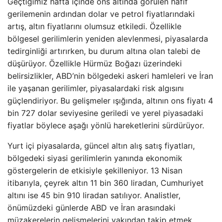
Geçtiğimiz hafta içinde ons altında görülen hafif
gerilemenin ardından dolar ve petrol fiyatlarındaki
artış, altın fiyatlarını olumsuz etkiledi. Özellikle
bölgesel gerilimlerin yeniden alevlenmesi, piyasalarda
tedirginliği artırırken, bu durum altına olan talebi de
düşürüyor. Özellikle Hürmüz Boğazı üzerindeki
belirsizlikler, ABD’nin bölgedeki askeri hamleleri ve İran
ile yaşanan gerilimler, piyasalardaki risk algısını
güçlendiriyor. Bu gelişmeler ışığında, altının ons fiyatı 4
bin 727 dolar seviyesine geriledi ve yerel piyasadaki
fiyatlar böylece aşağı yönlü hareketlerini sürdürüyor.
Yurt içi piyasalarda, güncel altın alış satış fiyatları,
bölgedeki siyasi gerilimlerin yanında ekonomik
göstergelerin de etkisiyle şekilleniyor. 13 Nisan
itibarıyla, çeyrek altın 11 bin 360 liradan, Cumhuriyet
altını ise 45 bin 910 liradan satılıyor. Analistler,
önümüzdeki günlerde ABD ve İran arasındaki
müzakerelerin gelişmelerini yakından takip etmek