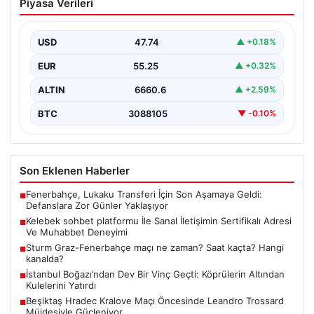
Piyasa Verileri
İletişimin Sertifikalı Adresi Ve
Muhabbet Deneyimi
USD
47.74
▲ +0.18%
İnternet çağında insanların seviyeli bir şekilde bağlantı
oluşturması ciddi bir hassasiyet taşımaktadır. Güncel
EUR
55.25
▲ +0.32%
olarak…
ALTIN
6660.6
▲ +2.59%
BTC
3088105
▼ -0.10%
Son Eklenen Haberler
Fenerbahçe, Lukaku Transferi İçin Son Aşamaya Geldi:
■
Defanslara Zor Günler Yaklaşıyor
Kelebek sohbet platformu İle Sanal İletişimin Sertifikalı Adresi
■
Ve Muhabbet Deneyimi
Sturm Graz-Fenerbahçe maçı ne zaman? Saat kaçta? Hangi
■
kanalda?
İstanbul Boğazı’ndan Dev Bir Vinç Geçti: Köprülerin Altından
■
Kulelerini Yatırdı
Beşiktaş Hradec Kralove Maçı Öncesinde Leandro Trossard
■
Müjdesiyle Güçleniyor