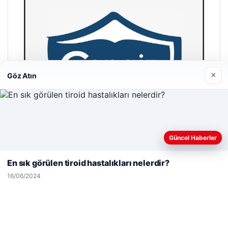
×
Göz Atın
Web sitemizi nasıl kullandığınızı daha iyi anlayabilmek,
Güncel Haberler
deneyiminizi kişiselleştirmek ve geliştirmek amacıyla çerezler
kullanıyoruz.
Çerez Politikamız
En sık görülen tiroid hastalıkları nelerdir?
Reddet
Kabul Et
16/06/2024
Hastaş Beton
26/05/2026