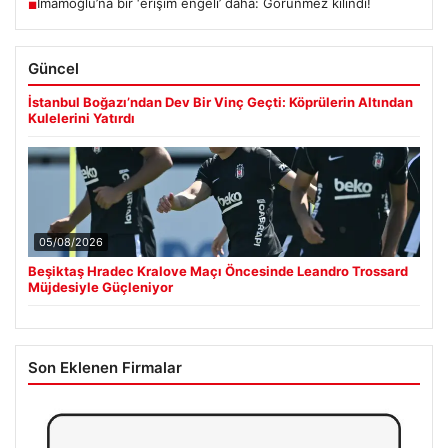
İmamoğlu’na bir ‘erişim engeli’ daha: Görünmez kılındı!
■
Güncel
İstanbul Boğazı’ndan Dev Bir Vinç Geçti: Köprülerin Altından
Kulelerini Yatırdı
05/08/2026
Beşiktaş Hradec Kralove Maçı Öncesinde Leandro Trossard
Müjdesiyle Güçleniyor
Son Eklenen Firmalar