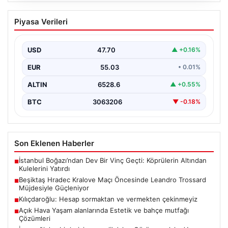
Beşiktaş Hradec Kralove Maçı
Piyasa Verileri
Öncesinde Leandro Trossard
Müjdesiyle Güçleniyor
USD
47.70
▲ +0.16%
Türk futbolunun köklü kulüplerinden Beşiktaş, UEFA
Avrupa Ligi 3. eleme turu kapsamında Hradec Kralove…
EUR
55.03
• 0.01%
ALTIN
6528.6
▲ +0.55%
BTC
3063206
▼ -0.18%
Son Eklenen Haberler
İstanbul Boğazı’ndan Dev Bir Vinç Geçti: Köprülerin Altından
■
Kulelerini Yatırdı
Beşiktaş Hradec Kralove Maçı Öncesinde Leandro Trossard
■
Müjdesiyle Güçleniyor
Kılıçdaroğlu: Hesap sormaktan ve vermekten çekinmeyiz
■
Açık Hava Yaşam alanlarında Estetik ve bahçe mutfağı
■
Çözümleri