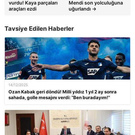
vurdu! Kaya parçaları
Mendi son yolculuğuna
araçları ezdi
uğurlandı →
Tavsiye Edilen Haberler
14/12/2025
Ozan Kabak geri döndü! Milli yıldız 1 yıl 2 ay sonra
sahada, golle mesajını verdi: “Ben buradayım!”