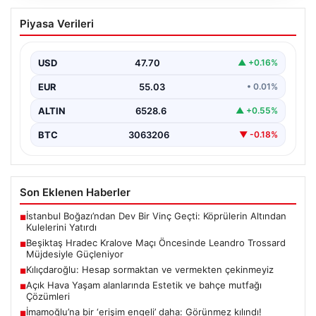
Beşiktaş Hradec Kralove Maçı
Piyasa Verileri
Öncesinde Leandro Trossard
Müjdesiyle Güçleniyor
USD
47.70
▲ +0.16%
Türk futbolunun köklü kulüplerinden Beşiktaş, UEFA
Avrupa Ligi 3. eleme turu kapsamında Hradec Kralove…
EUR
55.03
• 0.01%
ALTIN
6528.6
▲ +0.55%
BTC
3063206
▼ -0.18%
Son Eklenen Haberler
İstanbul Boğazı’ndan Dev Bir Vinç Geçti: Köprülerin Altından
■
Kulelerini Yatırdı
Beşiktaş Hradec Kralove Maçı Öncesinde Leandro Trossard
■
Müjdesiyle Güçleniyor
Kılıçdaroğlu: Hesap sormaktan ve vermekten çekinmeyiz
■
Açık Hava Yaşam alanlarında Estetik ve bahçe mutfağı
■
Çözümleri
İmamoğlu’na bir ‘erişim engeli’ daha: Görünmez kılındı!
■