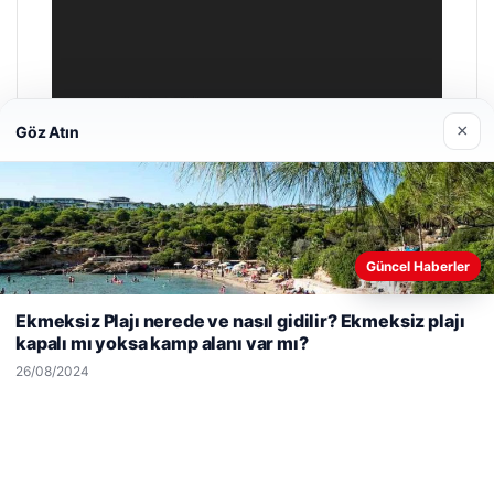
×
Göz Atın
Güncel Haberler
Web sitemizi nasıl kullandığınızı daha iyi anlayabilmek,
deneyiminizi kişiselleştirmek ve geliştirmek amacıyla çerezler
Ekmeksiz Plajı nerede ve nasıl gidilir? Ekmeksiz plajı
kullanıyoruz.
Çerez Politikamız
kapalı mı yoksa kamp alanı var mı?
Reddet
Kabul Et
26/08/2024
Hastaş Beton
26/05/2026