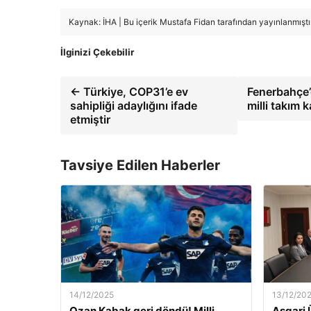
Kaynak: İHA | Bu içerik Mustafa Fidan tarafından yayınlanmıştır
İlginizi Çekebilir
← Türkiye, COP31’e ev
Fenerbahçe’
sahipliği adaylığını ifade
milli takım 
etmiştir
Tavsiye Edilen Haberler
14/12/2025
13/12/20
Ozan Kabak geri döndü! Milli
Asgari 