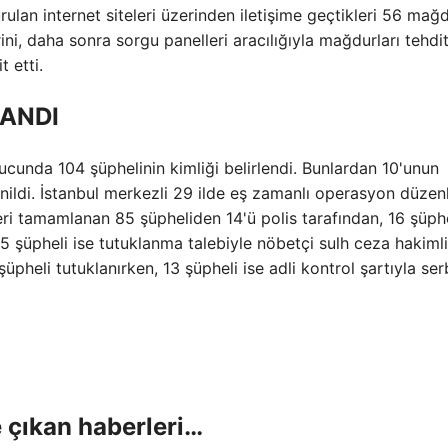
turulan internet siteleri üzerinden iletişime geçtikleri 56 ma
ini, daha sonra sorgu panelleri aracılığıyla mağdurları tehdi
 etti.
LANDI
cunda 104 şüphelinin kimliği belirlendi. Bunlardan 10'unun
nildi. İstanbul merkezli 29 ilde eş zamanlı operasyon düzen
eri tamamlanan 85 şüpheliden 14'ü polis tarafından, 16 şüphe
 55 şüpheli ise tutuklanma talebiyle nöbetçi sulh ceza hakiml
üpheli tutuklanırken, 13 şüpheli ise adli kontrol şartıyla ser
 çıkan haberleri…