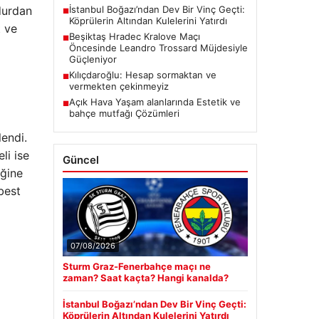
İstanbul Boğazı’ndan Dev Bir Vinç Geçti:
ğdurdan
■
Köprülerin Altından Kulelerini Yatırdı
t ve
Beşiktaş Hradec Kralove Maçı
■
Öncesinde Leandro Trossard Müjdesiyle
Güçleniyor
Kılıçdaroğlu: Hesap sormaktan ve
■
vermekten çekinmeyiz
Açık Hava Yaşam alanlarında Estetik ve
■
bahçe mutfağı Çözümleri
lendi.
li ise
Güncel
iğine
best
07/08/2026
Sturm Graz-Fenerbahçe maçı ne
zaman? Saat kaçta? Hangi kanalda?
İstanbul Boğazı’ndan Dev Bir Vinç Geçti:
Köprülerin Altından Kulelerini Yatırdı