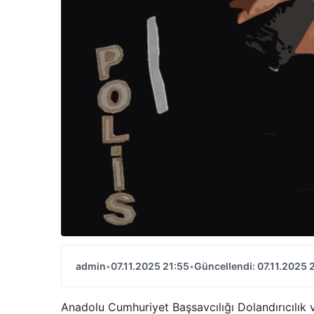
admin
•
07.11.2025 21:55
•
Güncellendi: 07.11.2025 
Anadolu Cumhuriyet Başsavcılığı Dolandırıcılık v