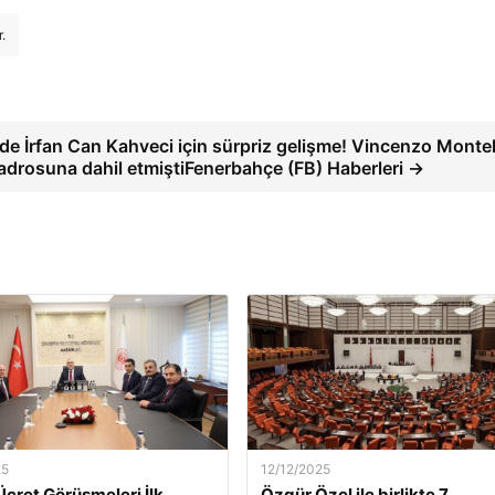
.
de İrfan Can Kahveci için sürpriz gelişme! Vincenzo Montel
kadrosuna dahil etmiştiFenerbahçe (FB) Haberleri →
25
12/12/2025
Ücret Görüşmeleri İlk
Özgür Özel ile birlikte 7