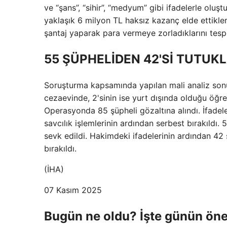
ve “şans”, “sihir”, “medyum” gibi ifadelerle oluş
yaklaşık 6 milyon TL haksız kazanç elde ettikler
şantaj yaparak para vermeye zorladıklarını tespit
55 ŞÜPHELİDEN 42'Sİ TUTUK
Soruşturma kapsamında yapılan mali analiz sonu
cezaevinde, 2'sinin ise yurt dışında olduğu öğre
Operasyonda 85 şüpheli gözaltına alındı. İfadel
savcılık işlemlerinin ardından serbest bırakıldı.
sevk edildi. Hakimdeki ifadelerinin ardından 42 ş
bırakıldı.
(İHA)
07 Kasım 2025
Bugün ne oldu? İşte günün öne