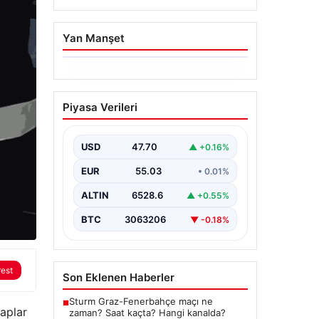
Yan Manşet
06.08.2026
İstanbul Boğazı’ndan
Piyasa Verileri
Dev Bir Vinç Geçti:
Köprülerin Altından
Kulelerini Yatırdı
USD
47.70
▲ +0.16%
İstanbul Boğazı’nda eşsiz bir
EUR
55.03
• 0.01%
görüntüye sahne olan bu olay,
bölgedeki denizcilik ve altyapı
ALTIN
6528.6
▲ +0.55%
çalışmalarının…
BTC
3063206
▼ -0.18%
rest
Son Eklenen Haberler
Sturm Graz-Fenerbahçe maçı ne
■
saplar
zaman? Saat kaçta? Hangi kanalda?