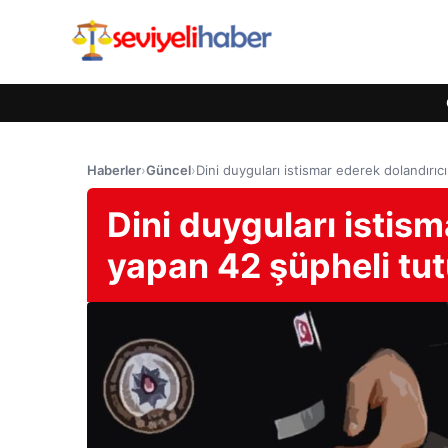
Haberler
›
Güncel
›
Dini duyguları istismar ederek dolandırı
Dini duyguları istism
yapan 42 şüpheli tu