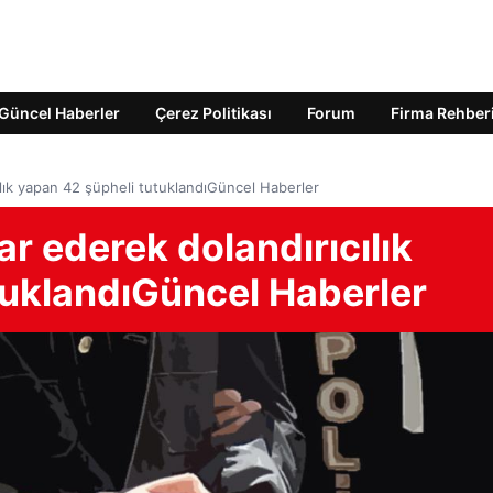
Güncel Haberler
Çerez Politikası
Forum
Firma Rehber
cılık yapan 42 şüpheli tutuklandıGüncel Haberler
ar ederek dolandırıcılık
tuklandıGüncel Haberler