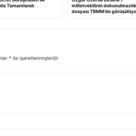
da Tamamlandı
milletvekilinin dokunulmazlı
dosyası TBMM’de görüşülüyo
nlar
*
ile işaretlenmişlerdir