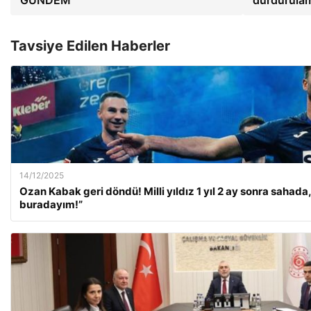
GÜNDEM
durdurula
Tavsiye Edilen Haberler
14/12/2025
Ozan Kabak geri döndü! Milli yıldız 1 yıl 2 ay sonra sahada,
buradayım!”