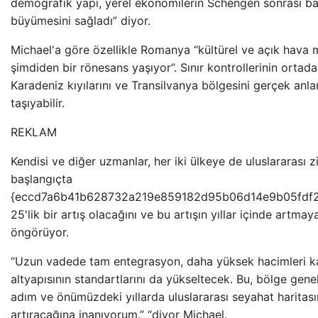
demografik yapı, yerel ekonomilerin Schengen sonrası ba
büyümesini sağladı” diyor.
Michael'a göre özellikle Romanya “kültürel ve açık hava
şimdiden bir rönesans yaşıyor”. Sınır kontrollerinin ortada
Karadeniz kıyılarını ve Transilvanya bölgesini gerçek an
taşıyabilir.
REKLAM
Kendisi ve diğer uzmanlar, her iki ülkeye de uluslararası z
başlangıçta
{eccd7a6b41b628732a219e859182d95b06d14e9b05fdf
25'lik bir artış olacağını ve bu artışın yıllar içinde artm
öngörüyor.
“Uzun vadede tam entegrasyon, daha yüksek hacimleri ka
altyapısının standartlarını da yükseltecek. Bu, bölge gene
adım ve önümüzdeki yıllarda uluslararası seyahat haritas
artıracağına inanıyorum.” “diyor Michael.