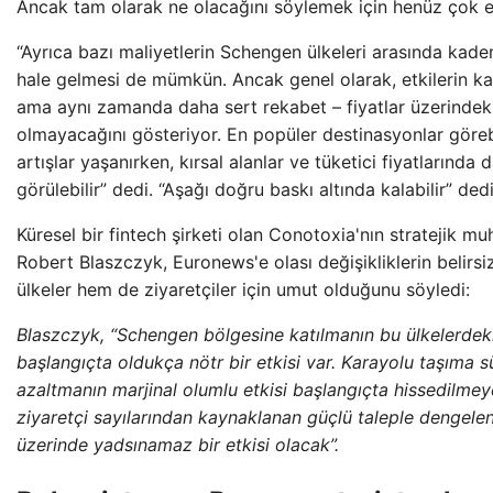
Ancak tam olarak ne olacağını söylemek için henüz çok 
“Ayrıca bazı maliyetlerin Schengen ülkeleri arasında kad
hale gelmesi de mümkün. Ancak genel olarak, etkilerin kar
ama aynı zamanda daha sert rekabet – fiyatlar üzerindeki
olmayacağını gösteriyor. En popüler destinasyonlar göreb
artışlar yaşanırken, kırsal alanlar ve tüketici fiyatlarında 
görülebilir” dedi. “Aşağı doğru baskı altında kalabilir” dedi
Küresel bir fintech şirketi olan Conotoxia'nın stratejik 
Robert Blaszczyk, Euronews'e olası değişikliklerin belir
ülkeler hem de ziyaretçiler için umut olduğunu söyledi:
Blaszczyk, “Schengen bölgesine katılmanın bu ülkelerdeki 
başlangıçta oldukça nötr bir etkisi var. Karayolu taşıma sü
azaltmanın marjinal olumlu etkisi başlangıçta hissedilmeye
ziyaretçi sayılarından kaynaklanan güçlü taleple dengele
üzerinde yadsınamaz bir etkisi olacak”.