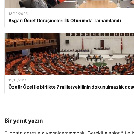
13/12/2025
Asgari Ücret Görüşmeleri İlk Oturumda Tamamlandı
12/12/2025
Özgür Özel ile birlikte 7 milletvekilinin dokunulmazlık d
Bir yanıt yazın
E-posta adresiniz yayınlanmayacak.
Gerekli alanlar
*
ile 