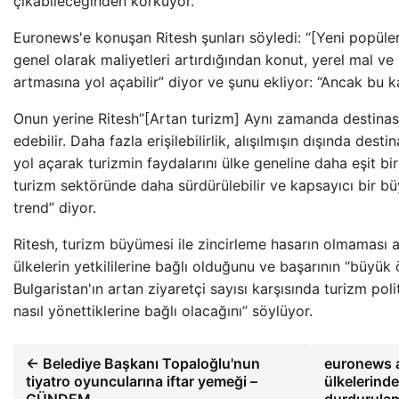
çıkabileceğinden korkuyor.
Euronews'e konuşan Ritesh şunları söyledi: “[Yeni popülerl
genel olarak maliyetleri artırdığından konut, yerel mal ve 
artmasına yol açabilir” diyor ve şunu ekliyor: “Ancak bu k
Onun yerine Ritesh”[Artan turizm] Aynı zamanda destinasyo
edebilir. Daha fazla erişilebilirlik, alışılmışın dışında des
yol açarak turizmin faydalarını ülke geneline daha eşit bir 
turizm sektöründe daha sürdürülebilir ve kapsayıcı bir b
trend” diyor.
Ritesh, turizm büyümesi ile zincirleme hasarın olmaması 
ülkelerin yetkililerine bağlı olduğunu ve başarının “büy
Bulgaristan'ın artan ziyaretçi sayısı karşısında turizm polit
nasıl yönettiklerine bağlı olacağını” söylüyor.
← Belediye Başkanı Topaloğlu'nun
euronews a
tiyatro oyuncularına iftar yemeği –
ülkelerinde