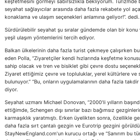
keşfetmesini görmeyi sabırsızlıkla bekliyorum. Turizmde b
seyahat sağlayıcılar arasında daha fazla rekabete yol açab
konaklama ve ulaşım seçenekleri anlamına geliyor!”. dedi.
Sürdürülebilir seyahat şu sıralar gündemde olan bir konu 
yeşil ulaşım yöntemlerini tercih ediyor.
Balkan ülkelerinin daha fazla turist çekmeye çalışırken b
eden Polla, “Ziyaretçiler kendi hızlarında keşfetme konu
sahip olacak ve tren ve bisiklet gibi çevre dostu seçenekl
Ziyaret ettiğimiz çevre ve topluluklar, yerel kültürlere v
bulunuyor.” “Bu, onların uygulamalarının daha fazla takdir 
diyor.
Seyahat uzmanı Michael Donovan, “2000'li yılların başında
ettiğimde, Schengen dışı sınırlar bazı bağımsız gezginlerin
karmaşıklık yaratmıştı. Erken üyelikten sonra, özellikle g
daha fazla sırt çantalı gezgin ve Eurotrip gezgini görüldü
StayNewEngland.com'un kurucu ortağı ve “Sanırım bu tür 