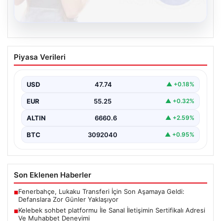
08.08.2026
Kelebek sohbet platformu İle Sanal
Piyasa Verileri
İletişimin Sertifikalı Adresi Ve
Muhabbet Deneyimi
USD
47.74
▲ +0.18%
İnternet çağında insanların seviyeli bir şekilde bağlantı
oluşturması ciddi bir hassasiyet taşımaktadır. Güncel
EUR
55.25
▲ +0.32%
olarak…
ALTIN
6660.6
▲ +2.59%
BTC
3092040
▲ +0.95%
Son Eklenen Haberler
Fenerbahçe, Lukaku Transferi İçin Son Aşamaya Geldi:
■
Defanslara Zor Günler Yaklaşıyor
Kelebek sohbet platformu İle Sanal İletişimin Sertifikalı Adresi
■
Ve Muhabbet Deneyimi