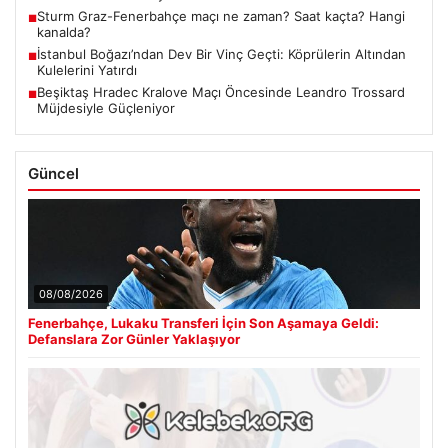
Sturm Graz-Fenerbahçe maçı ne zaman? Saat kaçta? Hangi
■
kanalda?
İstanbul Boğazı’ndan Dev Bir Vinç Geçti: Köprülerin Altından
■
Kulelerini Yatırdı
Beşiktaş Hradec Kralove Maçı Öncesinde Leandro Trossard
■
Müjdesiyle Güçleniyor
Güncel
08/08/2026
Fenerbahçe, Lukaku Transferi İçin Son Aşamaya Geldi:
Defanslara Zor Günler Yaklaşıyor