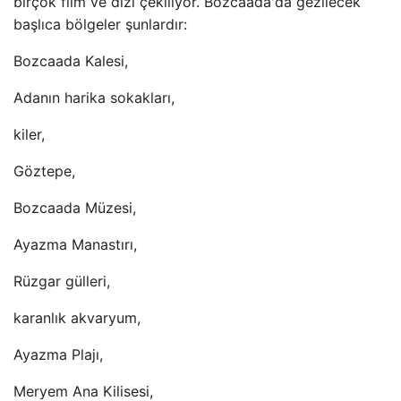
birçok film ve dizi çekiliyor. Bozcaada'da gezilecek
başlıca bölgeler şunlardır:
Bozcaada Kalesi,
Adanın harika sokakları,
kiler,
Göztepe,
Bozcaada Müzesi,
Ayazma Manastırı,
Rüzgar gülleri,
karanlık akvaryum,
Ayazma Plajı,
Meryem Ana Kilisesi,