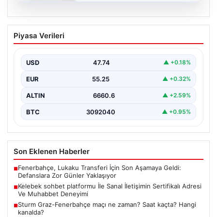
08.08.2026
Kelebek sohbet platformu İle Sanal
Piyasa Verileri
İletişimin Sertifikalı Adresi Ve
Muhabbet Deneyimi
USD
47.74
▲ +0.18%
İnternet çağında insanların seviyeli bir şekilde bağlantı
oluşturması ciddi bir hassasiyet taşımaktadır. Güncel
EUR
55.25
▲ +0.32%
olarak…
ALTIN
6660.6
▲ +2.59%
BTC
3092040
▲ +0.95%
Son Eklenen Haberler
Fenerbahçe, Lukaku Transferi İçin Son Aşamaya Geldi:
■
Defanslara Zor Günler Yaklaşıyor
Kelebek sohbet platformu İle Sanal İletişimin Sertifikalı Adresi
■
Ve Muhabbet Deneyimi
Sturm Graz-Fenerbahçe maçı ne zaman? Saat kaçta? Hangi
■
kanalda?