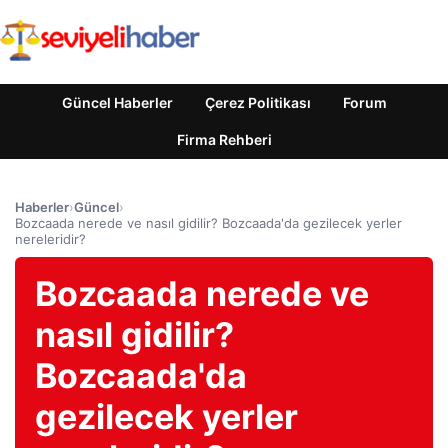
Güncel Haberler
Çerez Politikası
Forum
Firma Rehberi
Haberler
›
Güncel
›
Bozcaada nerede ve nasıl gidilir? Bozcaada'da gezilecek yerler
nereleridir?
Bozcaada nerede ve
nasıl gidilir?
Bozcaada'da
gezilecek yerler