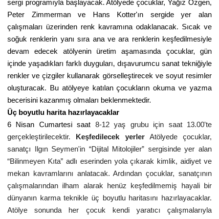
sergi programıyla başlayacak. Atölyede çocuklar, Yağız Özgen,
Peter Zimmerman ve Hans Kotter'ın sergide yer alan
çalışmaları üzerinden renk kavramına odaklanacak. Sıcak ve
soğuk renklerin yanı sıra ana ve ara renklerin keşfedilmesiyle
devam edecek atölyenin üretim aşamasında çocuklar, gün
içinde yaşadıkları farklı duyguları, dışavurumcu sanat tekniğiyle
renkler ve çizgiler kullanarak görselleştirecek ve soyut resimler
oluşturacak. Bu atölyeye katılan çocukların okuma ve yazma
becerisini kazanmış olmaları beklenmektedir.
Üç boyutlu harita hazırlayacaklar
6 Nisan Cumartesi saat
8-12 yaş grubu için saat 13.00'te
gerçekleştirilecektir.
Keşfedilecek yerler
Atölyede çocuklar,
sanatçı Ilgın Seymen'in “Dijital Mitolojiler” sergisinde yer alan
“Bilinmeyen Kıta” adlı eserinden yola çıkarak kimlik, aidiyet ve
mekan kavramlarını anlatacak. Ardından çocuklar, sanatçının
çalışmalarından ilham alarak henüz keşfedilmemiş hayali bir
dünyanın karma teknikle üç boyutlu haritasını hazırlayacaklar.
Atölye sonunda her çocuk kendi yaratıcı çalışmalarıyla