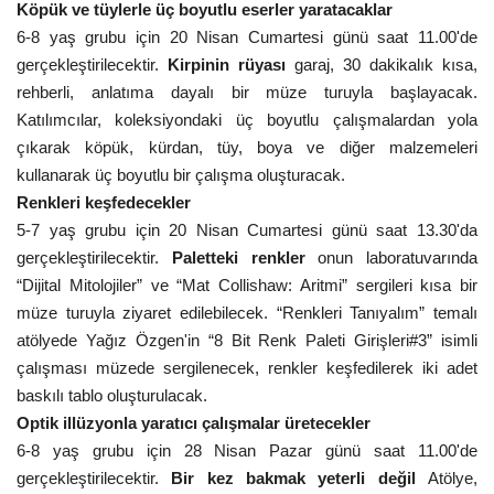
Köpük ve tüylerle üç boyutlu eserler yaratacaklar
6-8 yaş grubu için 20 Nisan Cumartesi günü saat 11.00'de
gerçekleştirilecektir.
Kirpinin rüyası
garaj,
30 dakikalık kısa,
rehberli, anlatıma dayalı bir müze turuyla başlayacak.
Katılımcılar, koleksiyondaki üç boyutlu çalışmalardan yola
çıkarak köpük, kürdan, tüy, boya ve diğer malzemeleri
kullanarak üç boyutlu bir çalışma oluşturacak.
Renkleri keşfedecekler
5-7 yaş grubu için 20 Nisan Cumartesi günü saat 13.30'da
gerçekleştirilecektir.
Paletteki renkler
onun laboratuvarında
“Dijital Mitolojiler” ve “Mat Collishaw: Aritmi” sergileri kısa bir
müze turuyla ziyaret edilebilecek. “Renkleri Tanıyalım” temalı
atölyede Yağız Özgen'in “8 Bit Renk Paleti Girişleri#3” isimli
çalışması müzede sergilenecek, renkler keşfedilerek iki adet
baskılı tablo oluşturulacak.
Optik illüzyonla yaratıcı çalışmalar üretecekler
6-8 yaş grubu için 28 Nisan Pazar günü saat 11.00'de
gerçekleştirilecektir.
Bir kez bakmak yeterli değil
Atölye,