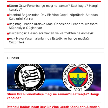
Sturm Graz-Fenerbahçe maçı ne zaman? Saat kaçta? Hangi
■
kanalda?
İstanbul Boğazı’ndan Dev Bir Vinç Geçti: Köprülerin Altından
■
Kulelerini Yatırdı
Beşiktaş Hradec Kralove Maçı Öncesinde Leandro Trossard
■
Müjdesiyle Güçleniyor
Kılıçdaroğlu: Hesap sormaktan ve vermekten çekinmeyiz
■
Açık Hava Yaşam alanlarında Estetik ve bahçe mutfağı
■
Çözümleri
Güncel
07/08/2026
Sturm Graz-Fenerbahçe maçı ne zaman? Saat kaçta? Hangi
kanalda?
İstanbul Boğazı’ndan Dev Bir Vinç Geçti: Köprülerin Altından