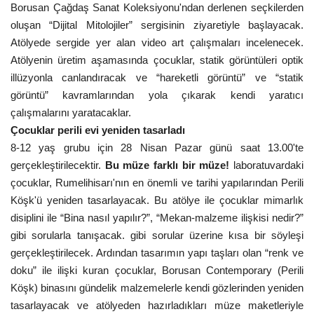
Borusan Çağdaş Sanat Koleksiyonu'ndan derlenen seçkilerden
oluşan “Dijital Mitolojiler” sergisinin ziyaretiyle başlayacak.
Atölyede sergide yer alan video art çalışmaları incelenecek.
Atölyenin üretim aşamasında çocuklar, statik görüntüleri optik
illüzyonla canlandıracak ve “hareketli görüntü” ve “statik
görüntü” kavramlarından yola çıkarak kendi yaratıcı
çalışmalarını yaratacaklar.
Çocuklar perili evi yeniden tasarladı
8-12 yaş grubu için 28 Nisan Pazar günü saat 13.00'te
gerçekleştirilecektir.
Bu müze farklı bir müze!
laboratuvardaki
çocuklar,
Rumelihisarı'nın en önemli ve tarihi yapılarından Perili
Köşk'ü yeniden tasarlayacak. Bu atölye ile çocuklar mimarlık
disiplini ile “Bina nasıl yapılır?”, “Mekan-malzeme ilişkisi nedir?”
gibi sorularla tanışacak. gibi sorular üzerine kısa bir söyleşi
gerçekleştirilecek. Ardından tasarımın yapı taşları olan “renk ve
doku” ile ilişki kuran çocuklar, Borusan Contemporary (Perili
Köşk) binasını gündelik malzemelerle kendi gözlerinden yeniden
tasarlayacak ve atölyeden hazırladıkları müze maketleriyle