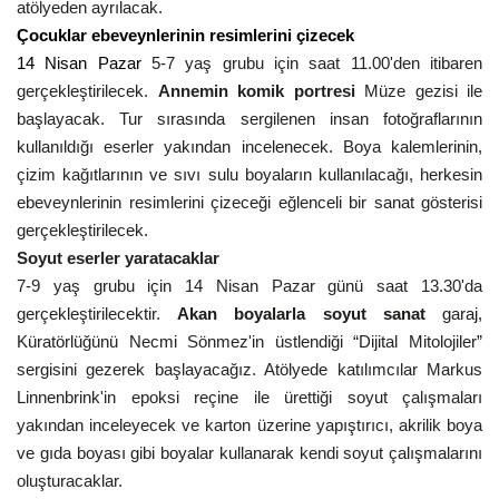
atölyeden ayrılacak.
Çocuklar ebeveynlerinin resimlerini çizecek
14 Nisan Pazar
5-7 yaş grubu için saat 11.00'den itibaren
gerçekleştirilecek.
Annemin komik portresi
Müze gezisi ile
başlayacak. Tur sırasında sergilenen insan fotoğraflarının
kullanıldığı eserler yakından incelenecek. Boya kalemlerinin,
çizim kağıtlarının ve sıvı sulu boyaların kullanılacağı, herkesin
ebeveynlerinin resimlerini çizeceği eğlenceli bir sanat gösterisi
gerçekleştirilecek.
Soyut eserler yaratacaklar
7-9 yaş grubu için 14 Nisan Pazar günü saat 13.30'da
gerçekleştirilecektir.
Akan boyalarla soyut sanat
garaj,
Küratörlüğünü Necmi Sönmez'in üstlendiği “Dijital Mitolojiler”
sergisini gezerek başlayacağız. Atölyede katılımcılar Markus
Linnenbrink'in epoksi reçine ile ürettiği soyut çalışmaları
yakından inceleyecek ve karton üzerine yapıştırıcı, akrilik boya
ve gıda boyası gibi boyalar kullanarak kendi soyut çalışmalarını
oluşturacaklar.