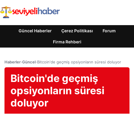
Güncel Haberler
Çerez Politikası
Forum
Firma Rehberi
Haberler
›
Güncel
›
Bitcoin'de geçmiş opsiyonların süresi doluyor
Bitcoin'de geçmiş
opsiyonların süresi
doluyor