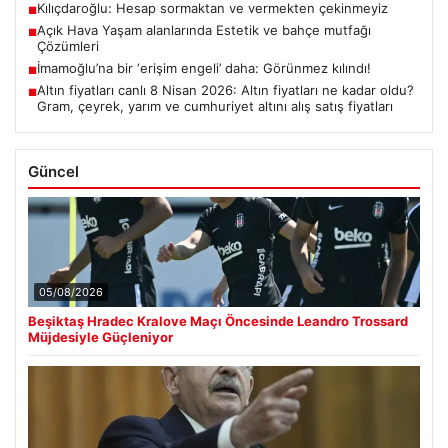
Kılıçdaroğlu: Hesap sormaktan ve vermekten çekinmeyiz
■
Açık Hava Yaşam alanlarında Estetik ve bahçe mutfağı
■
Çözümleri
İmamoğlu’na bir ‘erişim engeli’ daha: Görünmez kılındı!
■
Altın fiyatları canlı 8 Nisan 2026: Altın fiyatları ne kadar oldu?
■
Gram, çeyrek, yarım ve cumhuriyet altını alış satış fiyatları
Güncel
05/08/2026
Beşiktaş Hradec Kralove Maçı Öncesinde Leandro Trossard
Müjdesiyle Güçleniyor