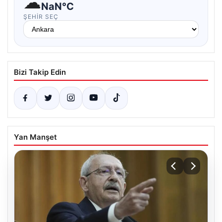
☁
NaN°C
ŞEHIR SEÇ
Bizi Takip Edin
Yan Manşet