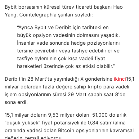
Bybit borsasının küresel türev ticareti başkanı Hao
Yang, Cointelegraph'a şunları söyledi:
“Ayrıca Bybit ve Deribit için tarihteki en
büyük opsiyon vadesinin dolmasını yaşadık.
İnsanlar vade sonunda hedge pozisyonlarını
tersine çevirebilir veya tasfiye edebilirler ve
tasfiye eyleminin çok kısa vadeli fiyat
hareketleri üzerinde çok az etkisi olabilir.”
Deribit'in 28 Mart'ta yayınladığı X gönderisine
ikinci
15,1
milyar dolardan fazla değere sahip kripto para vadeli
işlem opsiyonlarının süresi 29 Mart sabah saat 8'de
sona erdi.
15,1 milyar doların 9,53 milyar doları, 51.000 dolarlık
“düşük yüksek” fiyat potansiyeli ile 0,84 satım/alma
oranında vadesi dolan Bitcoin opsiyonlarının kavramsal
değerini temsil ediyordu.