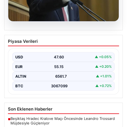
05.08.2026
Kılıçdaroğlu: Hesap sormaktan ve
Piyasa Verileri
vermekten çekinmeyiz
Türkiye’nin siyasi arenasında yeni bir dönemin
başlangıcını ilan eden Cumhuriyet Halk Partisi (CHP)
USD
47.60
▲ +0.05%
Genel…
EUR
55.15
▲ +0.20%
ALTIN
6561.7
▲ +1.01%
BTC
3067099
▲ +0.72%
Son Eklenen Haberler
Beşiktaş Hradec Kralove Maçı Öncesinde Leandro Trossard
■
Müjdesiyle Güçleniyor