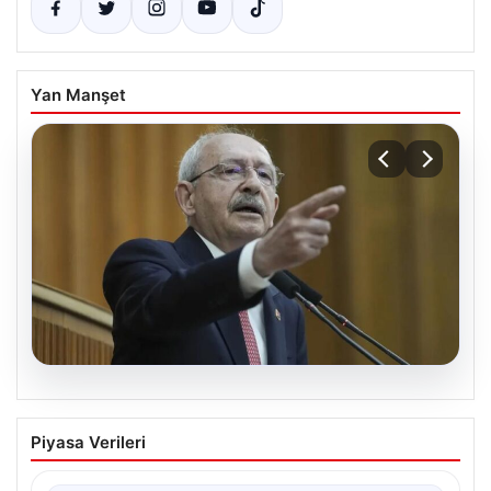
Yan Manşet
05.08.2026
Kılıçdaroğlu: Hesap sormaktan ve
Piyasa Verileri
vermekten çekinmeyiz
Türkiye’nin siyasi arenasında yeni bir dönemin