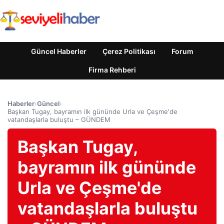
Güncel Haberler
Çerez Politikası
Forum
Firma Rehberi
Haberler
›
Güncel
›
Başkan Tugay, bayramın ilk gününde Urla ve Çeşme'de
vatandaşlarla buluştu – GÜNDEM
Başkan Tugay,
bayramın ilk gününde
Urla ve Çeşme'de
vatandaşlarla buluştu