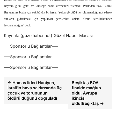
Bayram günü geldi ve kimseye haber vermemizi istemedi. Parıltıdan uzak. Cemil
Başkanımız bizim için çok büyük bir fırsat. Yolda gördüğü her olumsuzluğu not ederek
bunların giderilmesi için yapılması gerekenleri anlattı. Onun tecrübelerinden
faydalanacağım” dedi.
Kaynak: (guzelhaber.net) Güzel Haber Masası
—–Sponsorlu Bağlantılar—–
—–Sponsorlu Bağlantılar—–
—–Sponsorlu Bağlantılar—–
← Hamas lideri Haniyeh,
Beşiktaş BOA
İsrail'in hava saldırısında üç
finalde mağlup
çocuk ve torununun
oldu, Avrupa
öldürüldüğünü doğruladı
ikincisi
oldu!Beşiktaş →