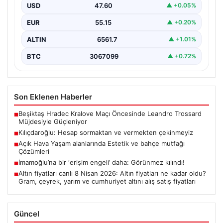
başlangıcını ilan eden Cumhuriyet Halk Partisi (CHP)
USD
47.60
▲ +0.05%
Genel…
EUR
55.15
▲ +0.20%
ALTIN
6561.7
▲ +1.01%
BTC
3067099
▲ +0.72%
Son Eklenen Haberler
Beşiktaş Hradec Kralove Maçı Öncesinde Leandro Trossard
■
Müjdesiyle Güçleniyor
Kılıçdaroğlu: Hesap sormaktan ve vermekten çekinmeyiz
■
Açık Hava Yaşam alanlarında Estetik ve bahçe mutfağı
■
Çözümleri
İmamoğlu’na bir ‘erişim engeli’ daha: Görünmez kılındı!
■
Altın fiyatları canlı 8 Nisan 2026: Altın fiyatları ne kadar oldu?
■
Gram, çeyrek, yarım ve cumhuriyet altını alış satış fiyatları
Güncel