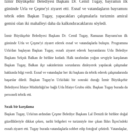
İzmir Büyükşehir Belediyesi Başkanı Dr. Cemil Tugay, bayramın ilk
gününde Urla ve Çeşme'yi ziyaret etti. Esnaf ve vatandaşların bayramını
tebrik eden Başkan Tugay, yapacakları çalışmalarla turizmin amiral
gemisi olan iki mahalleyi daha da kalkındıracaklarını söyledi.
İzmir Büyükşehir Belediyesi Başkanı Dr. Cemil Tugay, Ramazan Bayramı'nın ilk
gününde Urla ve Çeşme'yi ziyaret ederek esnaf ve vatandaşlarla buluştu. Programına
Urla'dan başlayan Başkan Tugay, esnafı ziyaret ederek bayramlarını Urla Belediye
Başkanı Selçuk Balkan ile birlikte kutladı. Halk tarafından yoğun sevgiyle karşılanan
Başkan Tugay, Balkan ilçe sakinlerinin sorunlarını dinleyerek yapılacak çalışmalar
hakkında bilgi verdi. Esnaf ve vatandaşlar her iki başkanı da tebrik ederek çalışmalarında
başarılar diledi. Başkan Tugay'ın Urla'daki bir sonraki durağı İzmir Büyükşehir
Belediyesi İtfaiye Müdürlüğü'ne bağlı Urla İtfaiye Grubu oldu. Başkan Tugay burada da
personeli tebrik etti.
Sıcak bir karşılama
Başkan Tugay, Urla'nın ardından Çeşme Belediye Başkanı Lal Denizli ile birlikte doğal
güzellikleriyle dikkat çeken, tarihi bölgeleri ve turizmiyle öne çıkan Ildırı İlçesi'ndeki
esnafı ziyaret etti. Tugay burada vatandaşlarla sohbet edip fotoğraf çektirdi. Vatandaşlar,