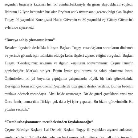
seçimleri başarıyla kazanan her iki cumhurbaşkanıyla da gurur duyduklarını söyledi.
Ildırı'nın 12 İyon kentinden biri olan Erythrai antik tiyatrosunu gezerek bilgi alan Başkan
Tugay, 94 yaşındaki Kore gazisi Hakkı Güvercin ve 80 yaşındaki eşi Günay Güvercin'i
evlerinde ziyaret etti.
“Buraya sahip çıkmamız lazım”
Reisdere ilçesinde de halkla buluşan Başkan Tugay, vatandaşların sorunlarını dinlemek
ve yerinde görmek için mümkün olduğu kadar ilçeleri ziyaret ettiğini vurguladı. Başkan
Tugay, “Gördüğümüz sevginin ve ilginin karşılığını ödeyemiyoruz. Çeşme İzmir'in
gözbebeğidir. Markalı bir yer. Bütün İzmir gibi buraya da sahip çıkmamız lazım.
Önümüzdeki iki yıl boyunca yaptığımız çalışmalarda büyük bir fark göreceksiniz.
Desteğiniz bizim için çok önemli. Seçimlerde bize güçlü destek verdiniz. Bunun bedelini
mutlaka ödemek zorundayız. Aksi halde utanacağız. Bir de güzel çocukların anısı var.
Önce İzmir, sonra tüm Türkiye çok daha iyi işler yapacak. Bu bizim görevimizdir. Bu
yüzden seçildik.”
“Cumhurbaşkanımızın tecrübelerinden faydalanacağız”
Çeşme Belediye Başkanı Lal Denizli, Başkan Tugay ile yaptıkları ziyareti anlatarak,
şunları söyledi: “Büyükşehir belediye başkanımız çok mütevazı ve halkçı bir insandır.