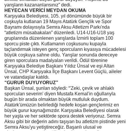
yarışların kazananlarısınız” dedi.
HEYECAN VERİCİ MEYDAN OKUMA
Karşıyaka Belediyesi, 105. yıl dönümünde büyük bir
coşkuyla kutlanan 19 Mayıs Atatürk Gençlik ve Spor
Bayramı dolayısıyla Semra Aksu Atletizm Parkı'nda
“atletizm müsabakaları” düzenledi. U14-U16-U18 yaş
gruplarında düzenlenen yarışlarda İzmirli toplam 100
sporcu piste çıktı. Kutlamanın coşkusunu kupayla
taçlandırmak isteyen genç sporcuların kıyasıya mücadelesi
büyük coşkuya sahne oldu. Yarışlar sonunda dereceye
giren sporculara madalyaları verildi. Ödül törenine
Karşıyaka Belediye Başkanı Yıldız Ünsal ve eşi Altan
Ünsal, CHP Karşıyaka İlçe Başkanı Levent Güçlü, aileler
ve vatandaşlar katıldı.
“GURUR DUYUYORUZ”
Başkan Ünsal, şunları söyledi: “'Zeki, çevik ve ahlaklı
sporcuları severim' diyen Mustafa Kemal'in oğullarıyla
bugün bir arada olmaktan büyük mutluluk duydum.
Atatürk'ümüzün belirlediği hedefe koşan gençlerimiz en
büyük gurur kaynağımızdır. Karşıyaka Belediyesi olarak
her yaşta ve her sektörde spora destek veriyoruz. Semra
Aksu gibi bir değerin adını taşıyan bu atletizm pistinde yeni
Semra Aksu'yu yetiştireceğiz. Başarılı ulusal ve