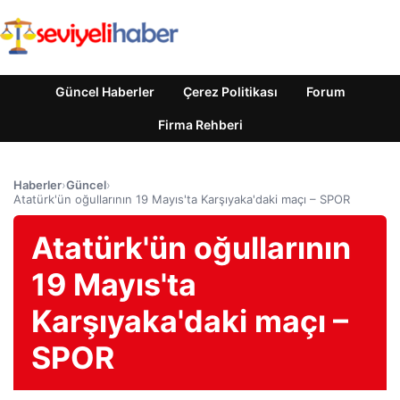
Güncel Haberler
Çerez Politikası
Forum
Firma Rehberi
Haberler
›
Güncel
›
Atatürk'ün oğullarının 19 Mayıs'ta Karşıyaka'daki maçı – SPOR
Atatürk'ün oğullarının
19 Mayıs'ta
Karşıyaka'daki maçı –
SPOR