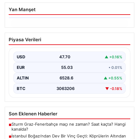
Yan Manşet
06.08.2026
İstanbul Boğazı’ndan Dev Bir Vinç
Piyasa Verileri
Geçti: Köprülerin Altından Kulelerini
Yatırdı
USD
47.70
▲ +0.16%
İstanbul Boğazı’nda eşsiz bir görüntüye sahne olan bu
olay, bölgedeki denizcilik ve altyapı çalışmalarının…
EUR
55.03
• 0.01%
ALTIN
6528.6
▲ +0.55%
BTC
3063206
▼ -0.18%
Son Eklenen Haberler
Sturm Graz-Fenerbahçe maçı ne zaman? Saat kaçta? Hangi
■
kanalda?
İstanbul Boğazı’ndan Dev Bir Vinç Geçti: Köprülerin Altından
■