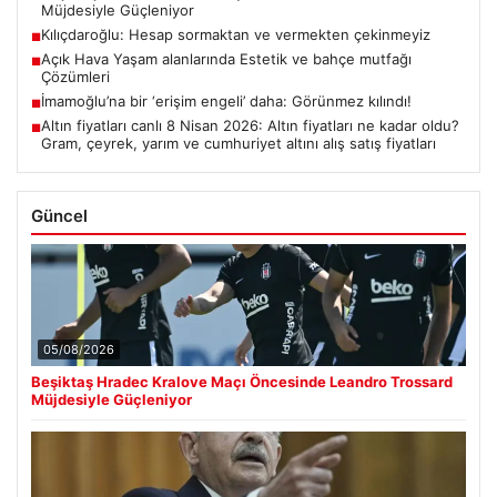
Müjdesiyle Güçleniyor
Kılıçdaroğlu: Hesap sormaktan ve vermekten çekinmeyiz
■
Açık Hava Yaşam alanlarında Estetik ve bahçe mutfağı
■
Çözümleri
İmamoğlu’na bir ‘erişim engeli’ daha: Görünmez kılındı!
■
Altın fiyatları canlı 8 Nisan 2026: Altın fiyatları ne kadar oldu?
■
Gram, çeyrek, yarım ve cumhuriyet altını alış satış fiyatları
Güncel
05/08/2026
Beşiktaş Hradec Kralove Maçı Öncesinde Leandro Trossard
Müjdesiyle Güçleniyor