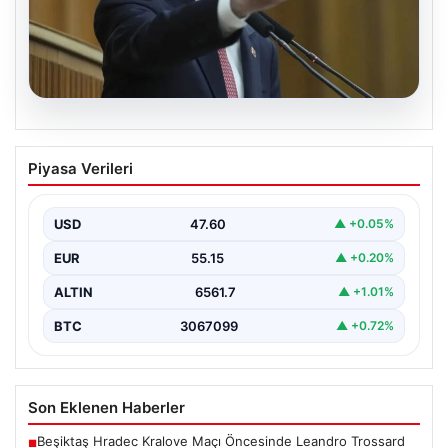
05.08.2026
Kılıçdaroğlu: Hesap sormaktan ve
Piyasa Verileri
vermekten çekinmeyiz
Türkiye’nin siyasi arenasında yeni bir dönemin
başlangıcını ilan eden Cumhuriyet Halk Partisi (CHP)
USD
47.60
▲ +0.05%
Genel…
EUR
55.15
▲ +0.20%
ALTIN
6561.7
▲ +1.01%
BTC
3067099
▲ +0.72%
Son Eklenen Haberler
Beşiktaş Hradec Kralove Maçı Öncesinde Leandro Trossard
■