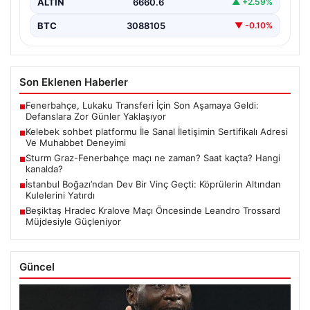
ALTIN
6660.6
▲ +2.59%
BTC
3088105
▼ -0.10%
Son Eklenen Haberler
Fenerbahçe, Lukaku Transferi İçin Son Aşamaya Geldi:
■
Defanslara Zor Günler Yaklaşıyor
Kelebek sohbet platformu İle Sanal İletişimin Sertifikalı Adresi
■
Ve Muhabbet Deneyimi
Sturm Graz-Fenerbahçe maçı ne zaman? Saat kaçta? Hangi
■
kanalda?
İstanbul Boğazı’ndan Dev Bir Vinç Geçti: Köprülerin Altından
■
Kulelerini Yatırdı
Beşiktaş Hradec Kralove Maçı Öncesinde Leandro Trossard
■
Müjdesiyle Güçleniyor
Güncel