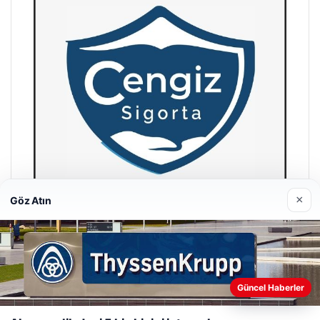
×
Göz Atın
Hastaş Beton
26/05/2026
Web sitemizi nasıl kullandığınızı daha iyi anlayabilmek,
Güncel Haberler
deneyiminizi kişiselleştirmek ve geliştirmek amacıyla çerezler
kullanıyoruz.
Çerez Politikamız