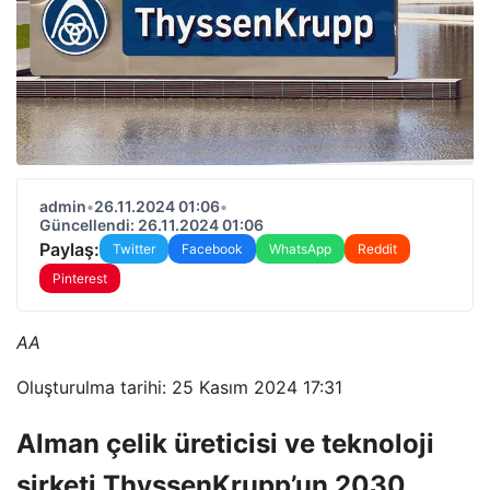
admin
•
26.11.2024 01:06
•
Güncellendi: 26.11.2024 01:06
Paylaş:
Twitter
Facebook
WhatsApp
Reddit
Pinterest
AA
Oluşturulma tarihi: 25 Kasım 2024 17:31
Alman çelik üreticisi ve teknoloji
şirketi ThyssenKrupp’un 2030