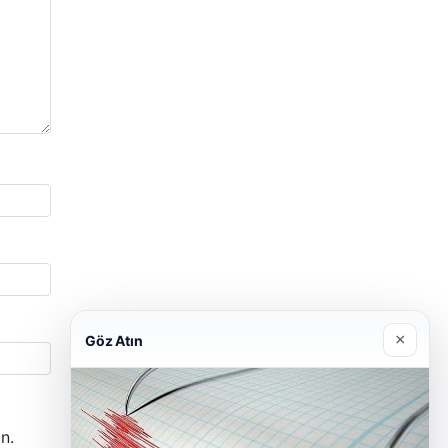
×
Göz Atın
n.