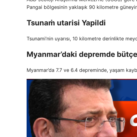
Pangai bölgesinin yaklaşık 90 kilometre güneyi
Tsunaṁ utarisi Yapildi
Tsunami’nin uyarısı, 10 kilometre derinlikte me
Myanmar’daki depremde bütçe d
Myanmar’da 7.7 ve 6.4 depreminde, yaşam kaybı 1