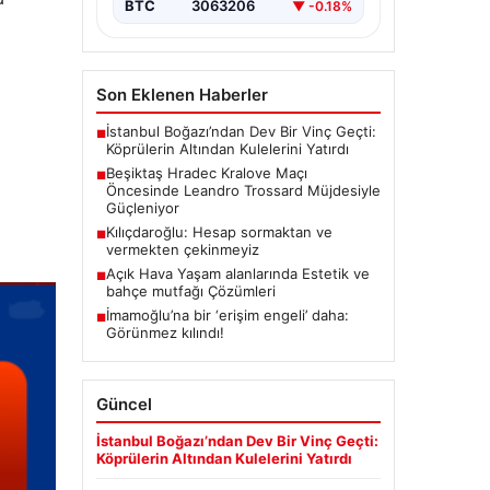
BTC
3063206
▼ -0.18%
Son Eklenen Haberler
İstanbul Boğazı’ndan Dev Bir Vinç Geçti:
■
Köprülerin Altından Kulelerini Yatırdı
Beşiktaş Hradec Kralove Maçı
■
Öncesinde Leandro Trossard Müjdesiyle
Güçleniyor
Kılıçdaroğlu: Hesap sormaktan ve
■
vermekten çekinmeyiz
Açık Hava Yaşam alanlarında Estetik ve
■
bahçe mutfağı Çözümleri
İmamoğlu’na bir ‘erişim engeli’ daha:
■
Görünmez kılındı!
Güncel
İstanbul Boğazı’ndan Dev Bir Vinç Geçti:
Köprülerin Altından Kulelerini Yatırdı