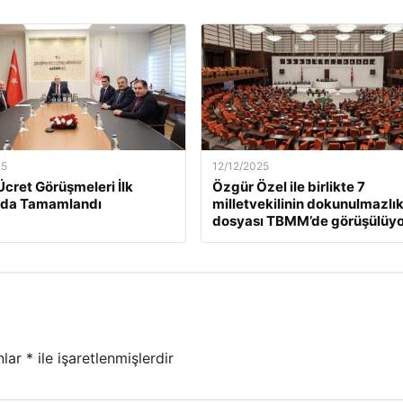
25
12/12/2025
Ücret Görüşmeleri İlk
Özgür Özel ile birlikte 7
da Tamamlandı
milletvekilinin dokunulmazlı
dosyası TBMM’de görüşülüyo
nlar
*
ile işaretlenmişlerdir