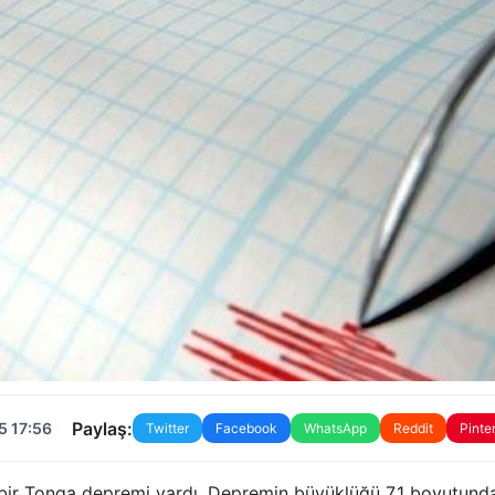
Paylaş:
5 17:56
Twitter
Facebook
WhatsApp
Reddit
Pinte
bir Tonga depremi vardı. Depremin büyüklüğü 7.1 boyutund