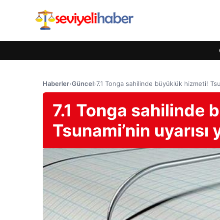
Haberler
›
Güncel
›
7.1 Tonga sahilinde büyüklük hizmeti! Tsu
7.1 Tonga sahilinde 
Tsunami’nin uyarısı y