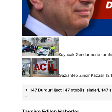
Kuyucak Gendarmerie tarafın
Gaziantep Zincir Kazası! 12 k
← 147 Durdur! Iject 147 otobüs isimleri, 147 s
…
Tavsiye Edilen Haberler