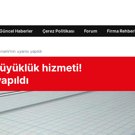
Güncel Haberler
Çerez Politikası
Forum
Firma Rehber
nami’nin uyarısı yapıldı
büyüklük hizmeti!
apıldı