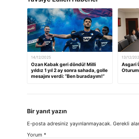
14/12/2025
13/12/20
Ozan Kabak geri döndü! Milli
Asgari 
yıldız 1 yıl 2 ay sonra sahada, golle
Oturum
mesajını verdi: “Ben buradayım!”
Bir yanıt yazın
E-posta adresiniz yayınlanmayacak.
Gerekli ala
Yorum
*