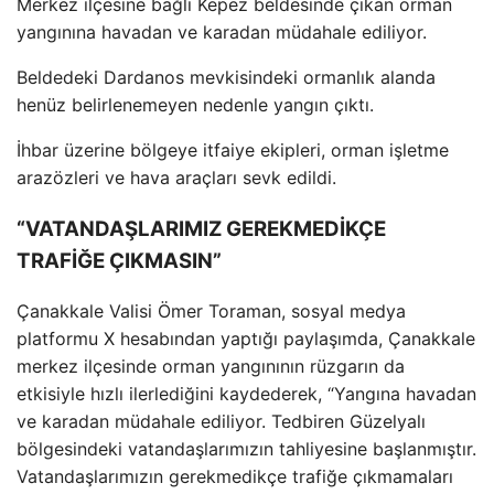
Merkez ilçesine ba
ğlı Kepez beldesinde
ç
ıkan orman
yangınına havadan ve karadan m
üdahale ediliyor.
Beldedeki Dardanos mevkisindeki ormanl
ık alanda
hen
üz belirlenemeyen nedenle yang
ın
ç
ıktı.
İhbar
üzerine bölgeye itfaiye ekipleri, orman i
şletme
araz
özleri ve hava araçlar
ı sevk edildi.
“VATANDAŞLARIMIZ GEREKMEDİKÇE
TRAFİĞE ÇIKMASIN”
Çanakkale Valisi Ömer Toraman, sosyal medya
platformu X hesab
ından yaptığı paylaşımda,
Çanakkale
merkez ilçesinde orman yang
ınının r
üzgar
ın da
etkisiyle hızlı ilerlediğini kaydederek, “Yangına havadan
ve karadan m
üdahale ediliyor. Tedbiren Güzelyal
ı
b
ölgesindeki vatanda
şlarımızın tahliyesine başlanmıştır.
Vatandaşlarımızın gerekmedik
çe trafi
ğe
ç
ıkmamaları