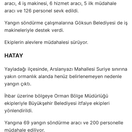
arac
ı, 4 iş makinesi, 6 hizmet aracı, 5 ilk m
üdahale
arac
ı ve 126 personel sevk edildi.
Yangın s
öndürme çal
ışmalarına G
öksun Belediyesi de i
ş
makineleriyle destek verdi.
Ekiplerin alevlere m
üdahalesi sürüyor.
HATAY
Yaylada
ğı il
çesinde, Arslanyaz
ı Mahallesi Suriye sınırına
yakın ormanlık alanda hen
üz belirlenemeyen nedenle
yang
ın
ç
ıktı.
İhbar
üzerine bölgeye Orman Bölge Müdürlü
ğ
ü
ekipleriyle Büyük
şehir Belediyesi itfaiye ekipleri
y
önlendirildi.
Yang
ına 69 yangın s
öndürme arac
ı ve 200 personelle
m
üdahale ediliyor.