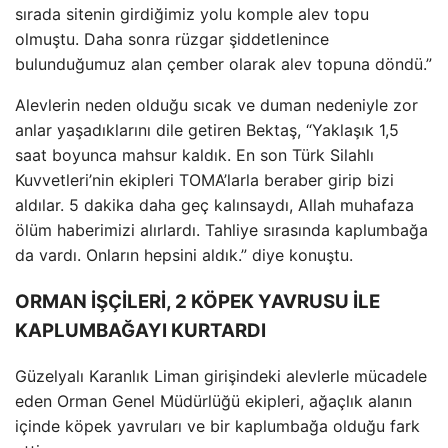
sırada sitenin girdiğimiz yolu komple alev topu
olmuştu. Daha sonra r
üzgar
şiddetlenince
bulunduğumuz alan
çember olarak alev topuna döndü.”
Alevlerin neden oldu
ğu sıcak ve duman nedeniyle zor
anlar yaşadıklarını dile getiren Bektaş, “Yaklaşık 1,5
saat boyunca mahsur kaldık. En son T
ürk Silahl
ı
Kuvvetleri’nin ekipleri TOMA’larla beraber girip bizi
aldılar. 5 dakika daha ge
ç kal
ınsaydı, Allah muhafaza
ölüm haberimizi al
ırlardı. Tahliye sırasında kaplumbağa
da vardı. Onların hepsini aldık.” diye konuştu.
ORMAN İŞÇİLERİ, 2 KÖPEK YAVRUSU İLE
KAPLUMBAĞAYI KURTARDI
G
üzelyal
ı Karanlık Liman girişindeki alevlerle m
ücadele
eden Orman Genel Müdürlü
ğ
ü ekipleri, a
ğa
çl
ık alanın
i
çinde köpek yavrular
ı ve bir kaplumbağa olduğu fark