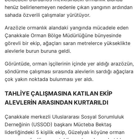
hen
üz belirlenemeyen nedenle ç
ıkan yangının ardından
sahada
özverili çal
ışmalar y
ürütüyor.
Arazözle ormanl
ık alandaki yangında m
ücadele eden
Çanakkale Orman Bölge Müdürlü
ğ
üne bünyesinde
görevli bir ekip, a
ğa
çlar
ı saran metrelerce y
ükseklikte
alevlerle burun buruna geldi.
Görüntüde, orman i
ş
çilerinin içinde yer ald
ığı araz
özün,
söndürme çal
ışması sırasında alevlerin sardığı ağa
çlara
çok yak
ın noktada bulunması yer aldı.
TAHLİYE ÇALIŞMASINA KATILAN EKİP
ALEVLERİN ARASINDAN KURTARILDI
Çanakkale merkezli Uluslararas
ı Sosyal Sorumluluk
Derneğinin (USSOD) başkanı M
ücteba Bekta
ş
liderliğindeki 5 kişilik ekip, G
üzelyal
ı k
öyüne orman