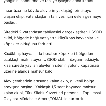
yang
ınını s
öndürme ve tahliye çal
ışmalarına katıldı.
İhbar
üzerine köyde alevlerin yakla
ştığı bir siteye
ulaşan ekip, vatandaşların tahliyesi i
çin evleri gezmeye
ba
şladı.
Sitedeki 2 vatandaşın tahliyesini ger
çekle
ştiren USSOD
ekibi, b
ölgede ba
ğlı vaziyette k
üçükba
ş hayvanlar ve
k
öpekler oldu
ğunu fark etti.
K
üçükba
ş hayvanlarla beraber k
öpekleri bölgeden
uzakla
ştırmak isteyen USSOD ekibi, r
üzgar
ın etkisiyle
kısa s
ürede yay
ılan alevlerin sitenin yolunu kapatması
üzerine alanda mahsur kald
ı.
Alev
çemberinin aras
ında kalan ekip, g
üvenli bölge
aray
ışına başladı. Yaklaşık 1,5 saat boyunca mahsur
kalan ekibi, T
ürk Silahl
ı Kuvvetleri personeli, Toplumsal
Olaylara M
üdahale Arac
ı (TOMA) ile kurtardı.