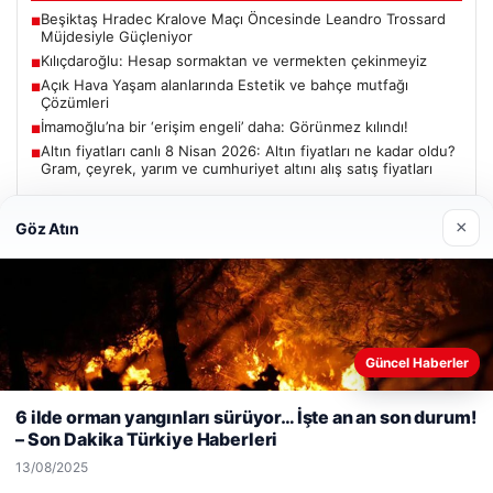
Beşiktaş Hradec Kralove Maçı Öncesinde Leandro Trossard
■
Müjdesiyle Güçleniyor
Kılıçdaroğlu: Hesap sormaktan ve vermekten çekinmeyiz
■
Açık Hava Yaşam alanlarında Estetik ve bahçe mutfağı
■
Çözümleri
İmamoğlu’na bir ‘erişim engeli’ daha: Görünmez kılındı!
■
Altın fiyatları canlı 8 Nisan 2026: Altın fiyatları ne kadar oldu?
■
Gram, çeyrek, yarım ve cumhuriyet altını alış satış fiyatları
×
Göz Atın
Güncel
Güncel Haberler
05/08/2026
Web sitemizi nasıl kullandığınızı daha iyi anlayabilmek,
deneyiminizi kişiselleştirmek ve geliştirmek amacıyla çerezler
Beşiktaş Hradec Kralove Maçı Öncesinde Leandro Trossard
6 ilde orman yangınları sürüyor… İşte an an son durum!
Müjdesiyle Güçleniyor
kullanıyoruz.
Çerez Politikamız
– Son Dakika Türkiye Haberleri
Reddet
Kabul Et
13/08/2025