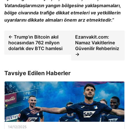
Vatandaşlarımızın yangın b
ölgesine yakla
şmamaları,
b
ölge civar
ında trafiğe dikkat etmeleri ve yetkililerin
uyarılarını dikkate almaları
önem arz etmektedir.”
← Trump’ın Bitcoin akıl
Ezanvakit.com:
hocasından 762 milyon
Namaz Vakitlerine
dolarlık dev BTC hamlesi
Güvenilir Rehberiniz
→
Tavsiye Edilen Haberler
14/12/2025