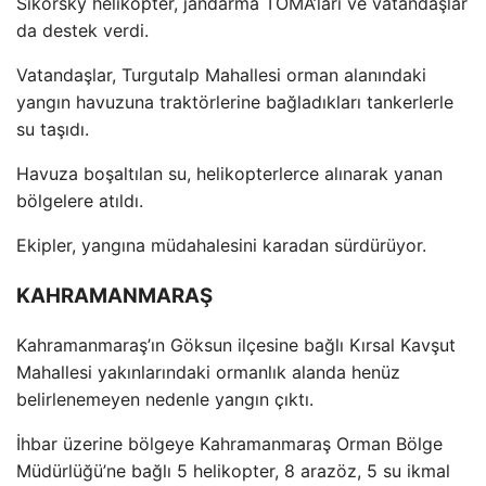
Sikorsky helikopter, jandarma TOMA’ları ve vatandaşlar
da destek verdi.
Vatandaşlar, Turgutalp Mahallesi orman alanındaki
yangın havuzuna trakt
örlerine ba
ğladıkları tankerlerle
su taşıdı.
Havuza boşaltılan su, helikopterlerce alınarak yanan
b
ölgelere at
ıldı.
Ekipler, yangına m
üdahalesini karadan sürdürüyor.
KAHRAMANMARAŞ
Kahramanmaraş’ın G
öksun ilçesine ba
ğlı Kırsal Kavşut
Mahallesi yakınlarındaki ormanlık alanda hen
üz
belirlenemeyen nedenle yang
ın
ç
ıktı.
İhbar
üzerine bölgeye Kahramanmara
ş Orman B
ölge
Müdürlü
ğ
ü’ne ba
ğlı 5 helikopter, 8 araz
öz, 5 su ikmal