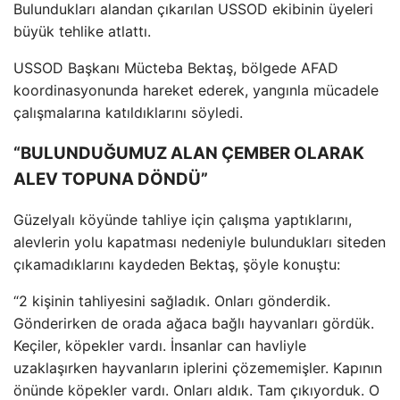
Bulundukları alandan
ç
ıkarılan USSOD ekibinin
üyeleri
büyük tehlike atlatt
ı.
USSOD Başkanı M
ücteba Bekta
ş, b
ölgede AFAD
koordinasyonunda hareket ederek, yang
ınla m
ücadele
çal
ışmalarına katıldıklarını s
öyledi.
“BULUNDUĞUMUZ ALAN ÇEMBER OLARAK
ALEV TOPUNA DÖNDÜ”
Güzelyal
ı k
öyünde tahliye için çal
ışma yaptıklarını,
alevlerin yolu kapatması nedeniyle bulundukları siteden
ç
ıkamadıklarını kaydeden Bektaş, ş
öyle konu
ştu:
“2 kişinin tahliyesini sağladık. Onları g
önderdik.
Gönderirken de orada a
ğaca bağlı hayvanları g
ördük.
Keçiler, köpekler vard
ı. İnsanlar can havliyle
uzaklaşırken hayvanların iplerini
çözememi
şler. Kapının
önünde köpekler vard
ı. Onları aldık. Tam
ç
ıkıyorduk. O