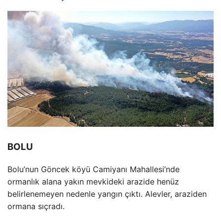
BOLU
Bolu’nun Göncek köyü Camiyan
ı Mahallesi’nde
ormanlık alana yakın mevkideki arazide hen
üz
belirlenemeyen nedenle yang
ın
ç
ıktı. Alevler, araziden
ormana sı
çrad
ı.