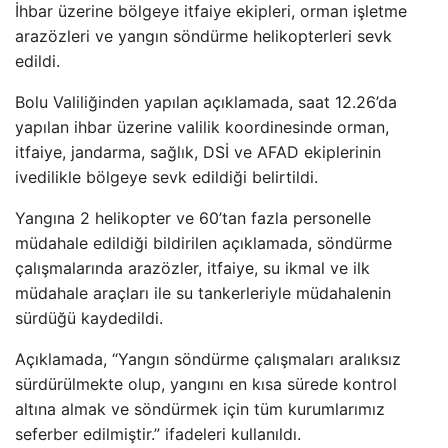
İhbar
üzerine bölgeye itfaiye ekipleri, orman i
şletme
araz
özleri ve yang
ın s
öndürme helikopterleri sevk
edildi.
Bolu Valili
ğinden yapılan a
ç
ıklamada, saat 12.26’da
yapılan ihbar
üzerine valilik koordinesinde orman,
itfaiye, jandarma, sa
ğlık, DSİ ve AFAD ekiplerinin
ivedilikle b
ölgeye sevk edildi
ği belirtildi.
Yangına 2 helikopter ve 60’tan fazla personelle
m
üdahale edildi
ği bildirilen a
ç
ıklamada, s
öndürme
çal
ışmalarında araz
özler, itfaiye, su ikmal ve ilk
müdahale araçlar
ı ile su tankerleriyle m
üdahalenin
sürdü
ğ
ü kaydedildi.
Aç
ıklamada, “Yangın s
öndürme çal
ışmaları aralıksız
s
ürdürülmekte olup, yang
ını en kısa s
ürede kontrol
alt
ına almak ve s
öndürmek için tüm kurumlar
ımız
seferber edilmiştir.” ifadeleri kullanıldı.