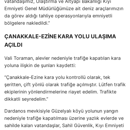
vatanda
şımız, Ulaştırma ve Altyapı Bakanlığı Kıyı
Emniyeti Genel M
üdürlü
ğ
ümüze ait deniz araçlar
ımızın
da g
örev ald
ığı tahliye operasyonlarıyla emniyetli
b
ölgelere nakledildi.”
ÇANAKKALE-EZİNE KARA YOLU ULAŞIMA
AÇILDI
Vali Toraman, alevler nedeniyle trafiğe kapatılan kara
yoluna ilişkin de şunları kaydetti:
“
Çanakkale-Ezine kara yolu kontrollü olarak, tek
şeritten,
çift yönlü olarak trafi
ğe a
ç
ılmıştır. L
ütfen trafik
ekiplerinin yönlendirmelerine riayet edelim. Trafikte
dikkatli seyredelim.”
Dardanos mevkisiyle Güzelyal
ı k
öyü yolunun yang
ın
nedeniyle trafiğe kapatılması
üzerine yazl
ık evlerde ve
sahilde kalan vatandaşlar, Sahil G
üvenlik, K
ıyı Emniyeti