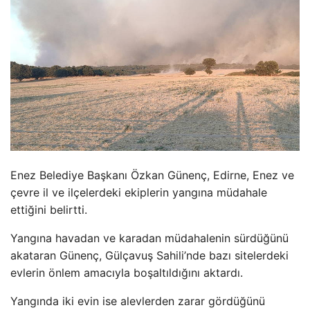
Enez Belediye Başkanı
Özkan Günenç, Edirne, Enez ve
çevre il ve ilçelerdeki ekiplerin yang
ına m
üdahale
etti
ğini belirtti.
Yangına havadan ve karadan m
üdahalenin sürdü
ğ
ünü
akataran Günenç, Gülçavu
ş Sahili’nde bazı sitelerdeki
evlerin
önlem amac
ıyla boşaltıldığını aktardı.
Yangında iki evin ise alevlerden zarar g
ördü
ğ
ünü