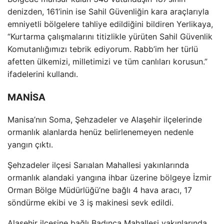
denizden, 161’inin ise Sahil G
üvenli
ğin kara ara
çlar
ıyla
emniyetli b
ölgelere tahliye edildi
ğini bildiren Yerlikaya,
“Kurtarma
çal
ışmalarını titizlikle y
ürüten Sahil Güvenlik
Komutanl
ığımızı tebrik ediyorum. Rabb’im her t
ürlü
afetten ülkemizi, milletimizi ve tüm canl
ıları korusun.”
ifadelerini kullandı.
MANİSA
Manisa’nın Soma, Şehzadeler ve Alaşehir il
çelerinde
ormanl
ık alanlarda hen
üz belirlenemeyen nedenle
yang
ın
ç
ıktı.
Şehzadeler il
çesi Sar
ıalan Mahallesi yakınlarında
ormanlık alandaki yangına ihbar
üzerine bölgeye
İzmir
Orman B
ölge Müdürlü
ğ
ü’ne ba
ğlı 4 hava aracı, 17
s
öndürme ekibi ve 3 i
ş makinesi sevk edildi.
Alaşehir il
çesine ba
ğlı Badınca Mahallesi yakınlarında