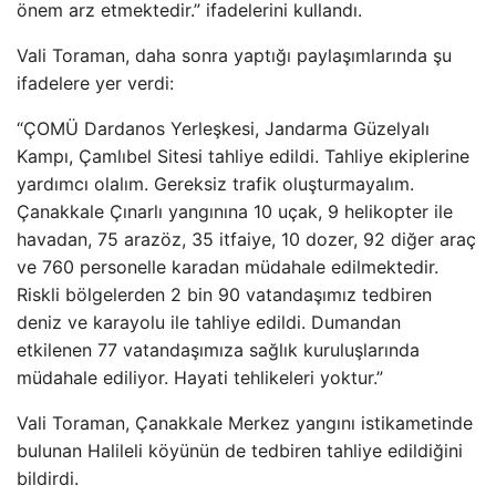
önem arz etmektedir.” ifadelerini kulland
ı.
Vali Toraman, daha sonra yaptığı paylaşımlarında şu
ifadelere yer verdi:
“
ÇOMÜ Dardanos Yerle
şkesi, Jandarma G
üzelyal
ı
Kampı,
Çaml
ıbel Sitesi tahliye edildi. Tahliye ekiplerine
yardımcı olalım. Gereksiz trafik oluşturmayalım.
Çanakkale Ç
ınarlı yangınına 10 u
çak, 9 helikopter ile
havadan, 75 arazöz, 35 itfaiye, 10 dozer, 92 di
ğer ara
ç
ve 760 personelle karadan müdahale edilmektedir.
Riskli bölgelerden 2 bin 90 vatanda
şımız tedbiren
deniz ve karayolu ile tahliye edildi. Dumandan
etkilenen 77 vatandaşımıza sağlık kuruluşlarında
m
üdahale ediliyor. Hayati tehlikeleri yoktur.”
Vali Toraman, Çanakkale Merkez yang
ını istikametinde
bulunan Halileli k
öyünün de tedbiren tahliye edildi
ğini
bildirdi.