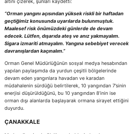
alt
ını
çizerek,
şunları kaydetti:
“Orman yangını a
ç
ısından y
üksek riskli bir haftadan
geçti
ğimiz konusunda uyarılarda bulunmuştuk.
Maalesef risk
önümüzdeki günlerde de devam
edecek. Lütfen, d
ışarıda ateş ve anız yakmayalım.
Sigara izmariti atmayalım. Yangına sebebiyet verecek
davranışlardan ka
ç
ınalım.”
Orman Genel M
üdürlü
ğ
ünün sosyal medya hesab
ından
yapılan paylaşımda da yurdun
çe
şitli b
ölgelerinde
devam eden yang
ınlara havadan ve karadan
m
üdahalenin sürdü
ğ
ü belirtilerek, 10 yang
ından 7’sinin
enerjisi d
ü
ş
ürüldü
ğ
ünü, bu 10 yang
ından 8’inin ise
orman dışı alanlarda başlayarak ormana sirayet ettiğini
duyurdu.
ÇANAKKALE