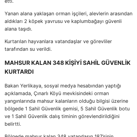
etti.
Yanan alana yaklaşan orman iş
çileri, alevlerin aras
ından
aldıkları 2 k
öpek yavrusu ve kaplumba
ğayı g
üvenli
alana ta
şıdı.
Kurtarılan hayvanlara vatandaşlar ve g
örevliler
taraf
ından su verildi.
MAHSUR KALAN 348 KİŞİYİ SAHİL GÜVENLİK
KURTARDI
Bakan Yerlikaya, sosyal medya hesabından yaptığı
a
ç
ıklamada,
Ç
ınarlı K
öyü mevkisindeki orman
yang
ınlarında mahsur kalanların olduğu bilgisi
üzerine
bölgede 1 Sahil Güvenlik gemisi, 5 Sahil Güvenlik botu
ve 1 Sahil Güvenlik dal
ış timinin g
örevlendirildi
ğini
belirtti.
B
ölgede mahsur kalan 348 vatanda
şın 187’sinin