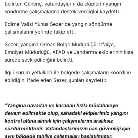
belirten Günenç, vatanda
şların da ekiplerin yangın
s
öndürme çal
ışmalarına destek verdiğini kaydetti.
Edirne Valisi Yunus Sezer de yangın s
öndürme
çal
ışmalarını yerinde takip etti.
Sezer, yangına Orman B
ölge Müdürlü
ğ
ü,
İtfaiye,
Emniyet M
üdürlü
ğ
ü, AFAD ve Jandarma ekiplerinin k
ısa
s
ürede sevk edildi
ğini belirtti.
İlgili kurum yetkilileri ile b
ölgede çal
ışmaların koordine
edildiğini ifade eden Sezer, şunları kaydetti:
“Yangına havadan ve karadan hızla m
üdahaleye
devam edilmekte olup, sahadaki ekiplerimiz yang
ını
kontrol altına almak i
çin çal
ışmalarını aralıksız
s
ürdürmektedir. Vatanda
şlarımızın can g
üvenli
ği i
çin
ayn
ı b
ölgede tahliye çal
ışmaları başlatılmıştır.