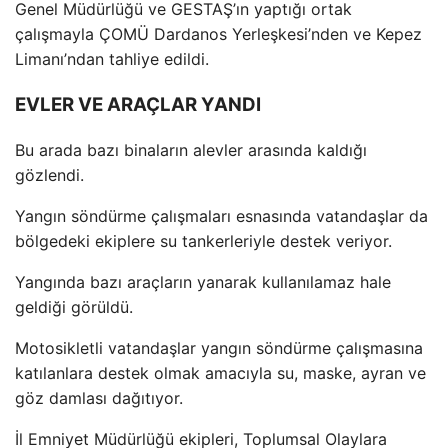
Genel M
üdürlü
ğ
ü ve GESTA
Ş’ın yaptığı ortak
çal
ışmayla
ÇOMÜ Dardanos Yerle
şkesi’nden ve Kepez
Limanı’ndan tahliye edildi.
EVLER VE ARAÇLAR YANDI
Bu arada bazı binaların alevler arasında kaldığı
g
özlendi.
Yang
ın s
öndürme çal
ışmaları esnasında vatandaşlar da
b
ölgedeki ekiplere su tankerleriyle destek veriyor.
Yang
ında bazı ara
çlar
ın yanarak kullanılamaz hale
geldiği g
örüldü.
Motosikletli vatanda
şlar yangın s
öndürme çal
ışmasına
katılanlara destek olmak amacıyla su, maske, ayran ve
g
öz damlas
ı dağıtıyor.
İl Emniyet M
üdürlü
ğ
ü ekipleri, Toplumsal Olaylara