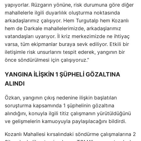
yapıyorlar. R
üzgar
ın y
önüne, risk durumuna göre di
ğer
mahallelerle ilgili duyarlılık oluşturma noktasında
arkadaşlarımız
çal
ışıyor. Hem Turgutalp hem Kozanlı
hem de Darkale mahallelerimizde, arkadaşlarımız
vatandaşları uyarıyor. İl kriz merkezimizde ne ihtiya
ç
varsa, tüm ekipmanlar buraya sevk ediliyor. Etkili bir
ileti
şimle risk unsurlarını tespit ederek, yangının bir
önce söndürülmesi için çal
ışıyoruz.”
YANGINA İLİŞKİN 1 ŞÜPHELİ GÖZALTINA
ALINDI
Özkan, yang
ının
ç
ıkış nedenine ilişkin başlatılan
soruşturma kapsamında 1 ş
üphelinin gözalt
ına
alındığını, konuyla ilgili titiz
çal
ışmanın y
ürütüldü
ğ
ünü
ve geli
şmelerin kamuoyuyla paylaşılacağını bildirdi.
Kozanlı Mahallesi kırsalındaki s
öndürme çal
ışmalarına 2