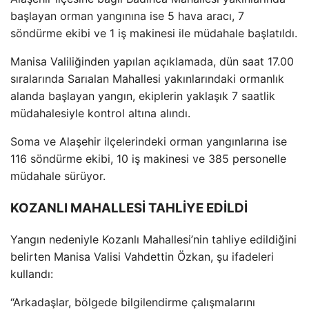
başlayan orman yangınına ise 5 hava aracı, 7
s
öndürme ekibi ve 1 i
ş makinesi ile m
üdahale ba
şlatıldı.
Manisa Valiliğinden yapılan a
ç
ıklamada, d
ün saat 17.00
s
ıralarında Sarıalan Mahallesi yakınlarındaki ormanlık
alanda başlayan yangın, ekiplerin yaklaşık 7 saatlik
m
üdahalesiyle kontrol alt
ına alındı.
Soma ve Alaşehir il
çelerindeki orman yang
ınlarına ise
116 s
öndürme ekibi, 10 i
ş makinesi ve 385 personelle
m
üdahale sürüyor.
KOZANLI MAHALLESİ TAHLİYE EDİLDİ
Yangın nedeniyle Kozanlı Mahallesi’nin tahliye edildiğini
belirten Manisa Valisi Vahdettin
Özkan,
şu ifadeleri
kullandı:
“Arkadaşlar, b
ölgede bilgilendirme çal
ışmalarını