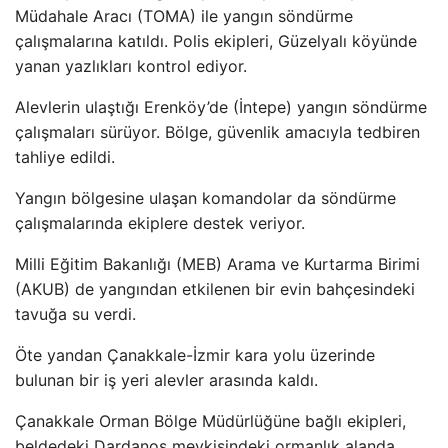
Müdahale Arac
ı (TOMA) ile yangın s
öndürme
çal
ışmalarına katıldı. Polis ekipleri, G
üzelyal
ı k
öyünde
yanan yazl
ıkları kontrol ediyor.
Alevlerin ulaştığı Erenk
öy’de (
İntepe) yangın s
öndürme
çal
ışmaları s
ürüyor. Bölge, güvenlik amac
ıyla tedbiren
tahliye edildi.
Yangın b
ölgesine ula
şan komandolar da s
öndürme
çal
ışmalarında ekiplere destek veriyor.
Milli Eğitim Bakanlığı (MEB) Arama ve Kurtarma Birimi
(AKUB) de yangından etkilenen bir evin bah
çesindeki
tavu
ğa su verdi.
Öte yandan Çanakkale-
İzmir kara yolu
üzerinde
bulunan bir i
ş yeri alevler arasında kaldı.
Çanakkale Orman Bölge Müdürlü
ğ
üne ba
ğlı ekipleri,
beldedeki Dardanos mevkisindeki ormanlık alanda