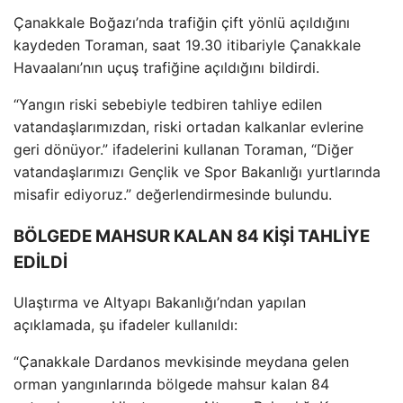
Çanakkale Bo
ğazı’nda trafiğin
çift yönlü aç
ıldığını
kaydeden Toraman, saat 19.30 itibariyle
Çanakkale
Havaalan
ı’nın u
çu
ş trafiğine a
ç
ıldığını bildirdi.
“Yangın riski sebebiyle tedbiren tahliye edilen
vatandaşlarımızdan, riski ortadan kalkanlar evlerine
geri d
önüyor.” ifadelerini kullanan Toraman, “Di
ğer
vatandaşlarımızı Gen
çlik ve Spor Bakanl
ığı yurtlarında
misafir ediyoruz.” değerlendirmesinde bulundu.
BÖLGEDE MAHSUR KALAN 84 KİŞİ TAHLİYE
EDİLDİ
Ulaştırma ve Altyapı Bakanlığı’ndan yapılan
a
ç
ıklamada, şu ifadeler kullanıldı:
“
Çanakkale Dardanos mevkisinde meydana gelen
orman yang
ınlarında b
ölgede mahsur kalan 84