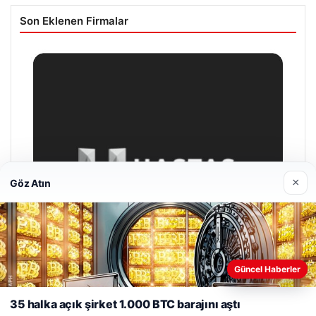
Son Eklenen Firmalar
×
Göz Atın
Web sitemizi nasıl kullandığınızı daha iyi anlayabilmek,
Güncel Haberler
deneyiminizi kişiselleştirmek ve geliştirmek amacıyla çerezler
kullanıyoruz.
Çerez Politikamız
35 halka açık şirket 1.000 BTC barajını aştı
Reddet
Kabul Et