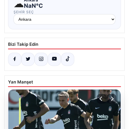
☁
NaN°C
ŞEHIR SEÇ
Bizi Takip Edin
Yan Manşet