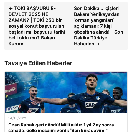
← TOKİ BAŞVURU E-
Son Dakika… İçişleri
DEVLET 2025 NE
Bakanı Yerlikaya’dan
ZAMAN? | TOKİ 250 bin
‘orman yangınları’
sosyal konut başvuruları
açıklaması: 7 kişi
başladı mı, başvuru tarihi
gözaltına alındı! – Son
belli oldu mu? Bakan
Dakika Türkiye
Kurum
Haberleri →
Tavsiye Edilen Haberler
14/12/2025
Ozan Kabak geri döndü! Milli yıldız 1 yıl 2 ay sonra
sahada, golle mesajını verdi: “Ben buradayım!”