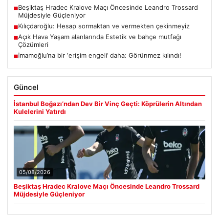
Beşiktaş Hradec Kralove Maçı Öncesinde Leandro Trossard
■
Müjdesiyle Güçleniyor
Kılıçdaroğlu: Hesap sormaktan ve vermekten çekinmeyiz
■
Açık Hava Yaşam alanlarında Estetik ve bahçe mutfağı
■
Çözümleri
İmamoğlu’na bir ‘erişim engeli’ daha: Görünmez kılındı!
■
Güncel
İstanbul Boğazı’ndan Dev Bir Vinç Geçti: Köprülerin Altından
Kulelerini Yatırdı
05/08/2026
Beşiktaş Hradec Kralove Maçı Öncesinde Leandro Trossard
Müjdesiyle Güçleniyor