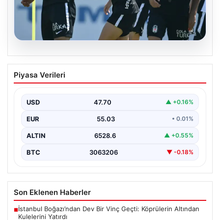
05.08.2026
Beşiktaş Hradec Kralove Maçı
Piyasa Verileri
Öncesinde Leandro Trossard
Müjdesiyle Güçleniyor
USD
47.70
▲ +0.16%
Türk futbolunun köklü kulüplerinden Beşiktaş, UEFA
Avrupa Ligi 3. eleme turu kapsamında Hradec Kralove…
EUR
55.03
• 0.01%
ALTIN
6528.6
▲ +0.55%
BTC
3063206
▼ -0.18%
Son Eklenen Haberler
İstanbul Boğazı’ndan Dev Bir Vinç Geçti: Köprülerin Altından
■
Kulelerini Yatırdı