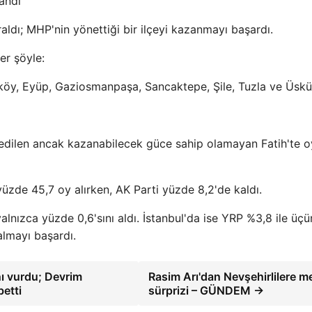
andı
aldı; MHP'nin yönettiği bir ilçeyi kazanmayı başardı.
er şöyle:
öy, Eyüp, Gaziosmanpaşa, Sancaktepe, Şile, Tuzla ve Üskü
l edilen ancak kazanabilecek güce sahip olamayan Fatih'te o
yüzde 45,7 oy alırken, AK Parti yüzde 8,2'de kaldı.
yalnızca yüzde 0,6'sını aldı. İstanbul'da ise YRP %3,8 ile üç
almayı başardı.
nı vurdu; Devrim
Rasim Arı'dan Nevşehirlilere m
betti
sürprizi – GÜNDEM →