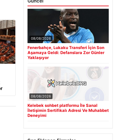
Güncel
08/08/2026
Fenerbahçe, Lukaku Transferi İçin Son
Aşamaya Geldi: Defanslara Zor Günler
Yaklaşıyor
k
r
08/08/2026
Kelebek sohbet platformu İle Sanal
İletişimin Sertifikalı Adresi Ve Muhabbet
Deneyimi