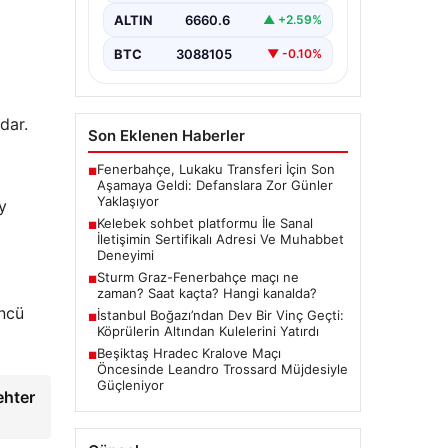
İnternet çağında insanların
seviyeli bir şekilde bağlantı
ALTIN
6660.6
▲ +2.59%
oluşturması ciddi bir hassasiyet
taşımaktadır. Güncel olarak…
BTC
3088105
▼ -0.10%
dar.
Son Eklenen Haberler
Fenerbahçe, Lukaku Transferi İçin Son
■
Aşamaya Geldi: Defanslara Zor Günler
Yaklaşıyor
y
Kelebek sohbet platformu İle Sanal
■
İletişimin Sertifikalı Adresi Ve Muhabbet
Deneyimi
Sturm Graz-Fenerbahçe maçı ne
■
zaman? Saat kaçta? Hangi kanalda?
üncü
İstanbul Boğazı’ndan Dev Bir Vinç Geçti:
■
Köprülerin Altından Kulelerini Yatırdı
Beşiktaş Hradec Kralove Maçı
■
Öncesinde Leandro Trossard Müjdesiyle
Güçleniyor
ehter