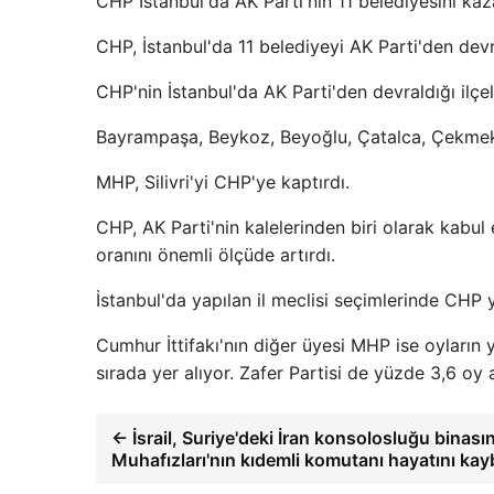
CHP İstanbul'da AK Parti'nin 11 belediyesini kaz
CHP, İstanbul'da 11 belediyeyi AK Parti'den devr
CHP'nin İstanbul'da AK Parti'den devraldığı ilçel
Bayrampaşa, Beykoz, Beyoğlu, Çatalca, Çekmek
MHP, Silivri'yi CHP'ye kaptırdı.
CHP, AK Parti'nin kalelerinden biri olarak kabu
oranını önemli ölçüde artırdı.
İstanbul'da yapılan il meclisi seçimlerinde CHP 
Cumhur İttifakı'nın diğer üyesi MHP ise oyların 
sırada yer alıyor. Zafer Partisi de yüzde 3,6 oy 
← İsrail, Suriye'deki İran konsolosluğu binası
Muhafızları'nın kıdemli komutanı hayatını kay