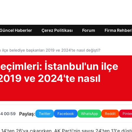
Güncel Haberler
Çerez Politikası
Forum
Firma Rehber
 ilçe belediye başkanları 2019 ve 2024'te nasıl değişti?
çimleri: İstanbul'un ilçe
2019 ve 2024'te nasıl
Paylaş:
24 00:59
Twitter
Facebook
WhatsApp
Reddit
Pinte
 14'ten 26'ya çıkarırken, AK Parti'nin sayısı 24'ten 13'e düşt