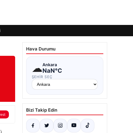
i
Hava Durumu
☁
Ankara
NaN°C
ŞEHIR SEÇ
Bizi Takip Edin
rest
ü.