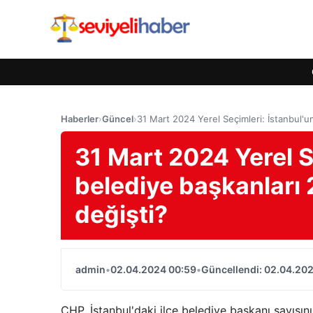
Haberler
›
Güncel
›
31 Mart 2024 Yerel Seçimleri: İstanbul'un
31 Mart 2024 Yerel Se
belediye başkanları 
değişti?
admin
•
02.04.2024 00:59
•
Güncellendi: 02.04.20
CHP, İstanbul'daki ilçe belediye başkanı sayısını