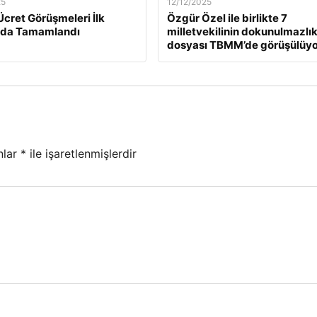
25
12/12/2025
Ücret Görüşmeleri İlk
Özgür Özel ile birlikte 7
da Tamamlandı
milletvekilinin dokunulmazlı
dosyası TBMM’de görüşülüyo
nlar
*
ile işaretlenmişlerdir