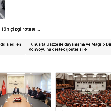
 15b çizgi rotası …
iddia edilen
Tunus’ta Gazze ile dayanışma ve Mağrip Di
Konvoyu’na destek gösterisi →