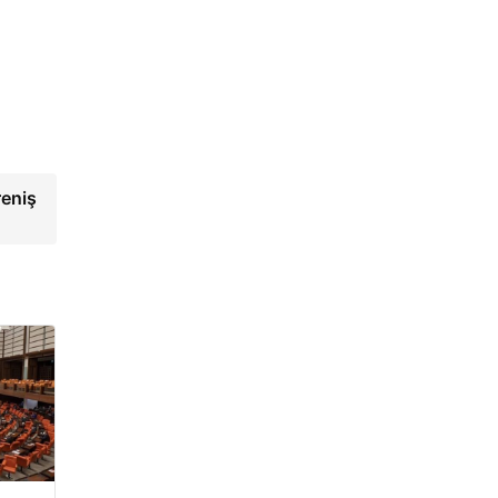
reniş