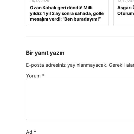
14/12/2025
13/12/20
Ozan Kabak geri döndü! Milli
Asgari 
yıldız 1 yıl 2 ay sonra sahada, golle
Oturum
mesajını verdi: “Ben buradayım!”
Bir yanıt yazın
E-posta adresiniz yayınlanmayacak.
Gerekli ala
Yorum
*
Ad
*