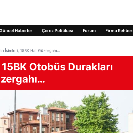
Güncel Haberler
Çerez Politikası
Forum
Firma Rehber
arı İsimleri, 15BK Hat Güzergahı…
T 15BK Otobüs Durakları
üzergahı…