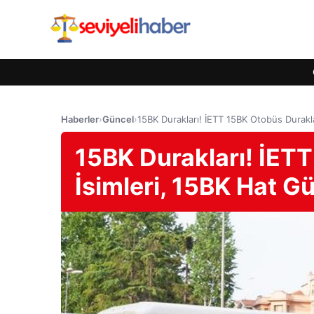
Haberler
›
Güncel
›
15BK Durakları! İETT 15BK Otobüs Durakl
15BK Durakları! İET
İsimleri, 15BK Hat G