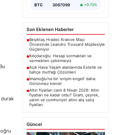
BTC
3067099
▲ +0.72%
Son Eklenen Haberler
Beşiktaş Hradec Kralove Maçı
■
Öncesinde Leandro Trossard Müjdesiyle
Güçleniyor
Kılıçdaroğlu: Hesap sormaktan ve
■
vermekten çekinmeyiz
 Bu
Açık Hava Yaşam alanlarında Estetik ve
■
bahçe mutfağı Çözümleri
İmamoğlu’na bir ‘erişim engeli’ daha:
■
Görünmez kılındı!
Altın fiyatları canlı 8 Nisan 2026: Altın
■
fiyatları ne kadar oldu? Gram, çeyrek,
k durak
yarım ve cumhuriyet altını alış satış
fiyatları
Güncel
doğru