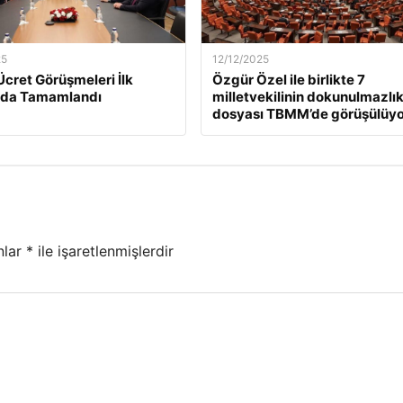
25
12/12/2025
Ücret Görüşmeleri İlk
Özgür Özel ile birlikte 7
da Tamamlandı
milletvekilinin dokunulmazlı
dosyası TBMM’de görüşülüyo
nlar
*
ile işaretlenmişlerdir