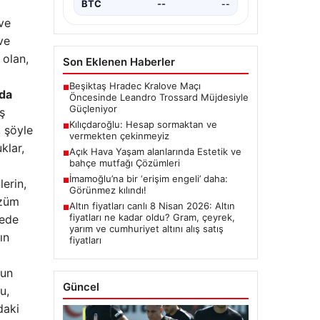
BTC
--
--
ve
ve
 olan,
Son Eklenen Haberler
Beşiktaş Hradec Kralove Maçı
■
nda
Öncesinde Leandro Trossard Müjdesiyle
Güçleniyor
ş
Kılıçdaroğlu: Hesap sormaktan ve
■
 şöyle
vermekten çekinmeyiz
klar,
Açık Hava Yaşam alanlarında Estetik ve
■
bahçe mutfağı Çözümleri
İmamoğlu’na bir ‘erişim engeli’ daha:
■
erin,
Görünmez kılındı!
özüm
Altın fiyatları canlı 8 Nisan 2026: Altın
■
fiyatları ne kadar oldu? Gram, çeyrek,
dede
yarım ve cumhuriyet altını alış satış
ın
fiyatları
un
Güncel
u,
daki