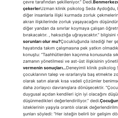
çevre tarafından şekilleniyor.” Dedi.
Benmerkezci
çekerler
Uzman klinik psikolog Seda Aydoğdu, b
diğer insanlarla ilişki kurmada zorluk çekmeler
akran ilişkilerinde zorluk yaşayacağını düşündür
diğer yandan da sınırlar koymaya çalışan öğre
bırakacaktır. , haksızlığa uğrayacaktır.” bilgisini 
sorunları olur mu?
Çocukluğunda istediği her şey
hayatında takım çalışmasına pek yatkın olmadık
konuştu: “Taahhütlerden kaçınma konusunda sıkın
zamanın yönetilmesi ve ast-üst ilişkisinin yönet
vermenin sonuçları…
Deneyimli klinik psikolog
çocuklarının talep ve ısrarlarıyla baş etmekte z
olarak satın alarak kısa vadeli çözümler benims
daha zorlayıcı davranışlara dönüşecektir. “Ço
duygusal açıdan kendileri için iyi olacağını düş
düşünmedikleri değerlendiriliyor.” dedi.
Çocuğun i
isteklerinin yaşıyla orantılı olarak değerlendir
şunları söyledi: “Her isteğin belirli bir gelişim