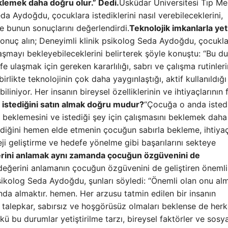
eklemek daha doğru olur.” Dedi.
Üsküdar Üniversitesi Tıp Me
a Aydoğdu, çocuklara istediklerini nasıl verebileceklerini,
e bunun sonuçlarını değerlendirdi.
Teknolojik imkanlarla ye
onuç alın; Deneyimli klinik psikolog Seda Aydoğdu, çocukla
aşmayı bekleyebileceklerini belirterek şöyle konuştu: “Bu d
 ulaşmak için gereken kararlılığı, sabrı ve çalışma rutinleri
 birlikte teknolojinin çok daha yaygınlaştığı, aktif kullanıldığı
liniyor. Her insanın bireysel özelliklerinin ve ihtiyaçlarının f
 istediğini satın almak doğru mudur?
“Çocuğa o anda istedi
 beklemesini ve istediği şey için çalışmasını beklemek dah
ediğini hemen elde etmenin çocuğun sabırla bekleme, ihtiyaç
teji geliştirme ve hedefe yönelme gibi başarılarını sekteye
erini anlamak aynı zamanda çocuğun özgüvenini de
 değerini anlamanın çocuğun özgüvenini de geliştiren önemli
ikolog Seda Aydoğdu, şunları söyledi: “Önemli olan onu al
ında almaktır. hemen. Her arzusu tatmin edilen bir insanın
talepkar, sabırsız ve hoşgörüsüz olmaları beklense de herk
 bu durumlar yetiştirilme tarzı, bireysel faktörler ve sosya