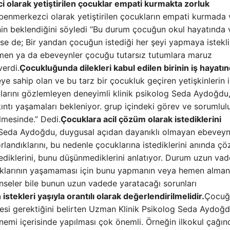
 olarak yetiştirilen çocuklar empati kurmakta zorluk
enmerkezci olarak yetiştirilen çocukların empati kurmada 
inin beklendiğini söyledi “Bu durum çocuğun okul hayatında 
se de; Bir yandan çocuğun istediği her şeyi yapmaya istekli
tmen ya da ebeveynler çocuğu tutarsız tutumlara maruz
verdi.
Çocukluğunda dilekleri kabul edilen birinin iş hayatı
e sahip olan ve bu tarz bir çocukluk geçiren yetişkinlerin i
larını gözlemleyen deneyimli klinik psikolog Seda Aydoğdu,
tı yaşamaları bekleniyor. grup içindeki görev ve sorumlulu
ilmesinde.” Dedi.
Çocuklara acil çözüm olarak istediklerini
 Seda Aydoğdu, duygusal açıdan dayanıklı olmayan ebeveynl
orlandıklarını, bu nedenle çocuklarına istediklerini anında ç
ediklerini, bunu düşünmediklerini anlatıyor. Durum uzun va
cuklarının yaşamaması için bunu yapmanın veya hemen alman
ünseler bile bunun uzun vadede yaratacağı sorunları
stekleri yaşıyla orantılı olarak değerlendirilmelidir.
Çocuğ
ilmesi gerektiğini belirten Uzman Klinik Psikolog Seda Aydoğd
 dönemi içerisinde yapılması çok önemli. Örneğin ilkokul çağın