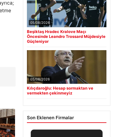
yrıca;
netme
05/08/2026
Beşiktaş Hradec Kralove Maçı
Öncesinde Leandro Trossard Müjdesiyle
Güçleniyor
05/08/2026
Kılıçdaroğlu: Hesap sormaktan ve
vermekten çekinmeyiz
Son Eklenen Firmalar