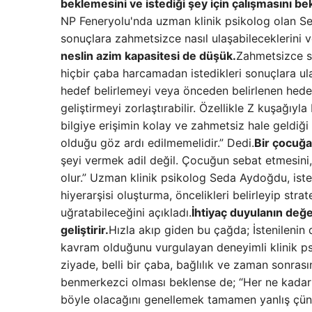
beklemesini ve istediği şey için çalışmasını b
NP Feneryolu'nda uzman klinik psikolog olan Sed
sonuçlara zahmetsizce nasıl ulaşabileceklerini v
neslin azim kapasitesi de düşük.
Zahmetsizce s
hiçbir çaba harcamadan istedikleri sonuçlara ul
hedef belirlemeyi veya önceden belirlenen hedefe
geliştirmeyi zorlaştırabilir. Özellikle Z kuşağıyla
bilgiye erişimin kolay ve zahmetsiz hale geldiği bi
olduğu göz ardı edilmemelidir.” Dedi.
Bir çocuğa
şeyi vermek adil değil. Çocuğun sebat etmesini,
olur.” Uzman klinik psikolog Seda Aydoğdu, ist
hiyerarşisi oluşturma, öncelikleri belirleyip stra
uğratabileceğini açıkladı.
İhtiyaç duyulanın değ
geliştirir.
Hızla akıp giden bu çağda; İstenilenin
kavram olduğunu vurgulayan deneyimli klinik ps
ziyade, belli bir çaba, bağlılık ve zaman sonras
benmerkezci olması beklense de; “Her ne kadar 
böyle olacağını genellemek tamamen yanlış çünkü