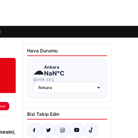
i
Hava Durumu
☁
Ankara
NaN°C
ŞEHIR SEÇ
rest
Bizi Takip Edin
mesini,