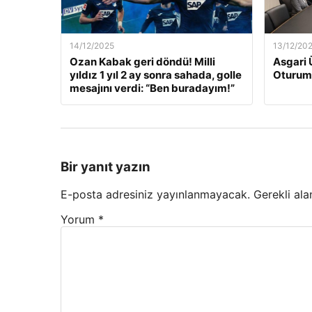
14/12/2025
13/12/20
Ozan Kabak geri döndü! Milli
Asgari 
yıldız 1 yıl 2 ay sonra sahada, golle
Oturum
mesajını verdi: “Ben buradayım!”
Bir yanıt yazın
E-posta adresiniz yayınlanmayacak.
Gerekli ala
Yorum
*