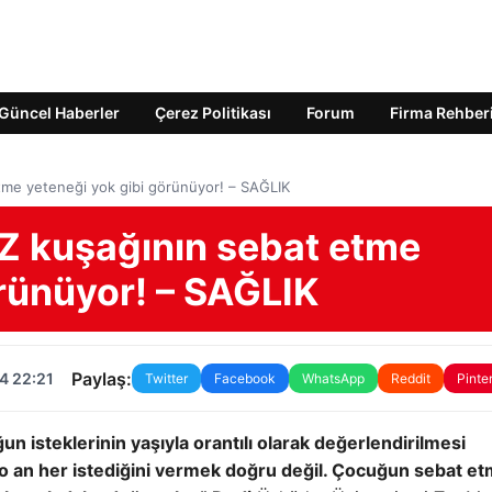
Güncel Haberler
Çerez Politikası
Forum
Firma Rehber
tme yeteneği yok gibi görünüyor! – SAĞLIK
 Z kuşağının sebat etme
örünüyor! – SAĞLIK
Paylaş:
4 22:21
Twitter
Facebook
WhatsApp
Reddit
Pinte
n isteklerinin yaşıyla orantılı olarak değerlendirilmesi
 o an her istediğini vermek doğru değil. Çocuğun sebat et