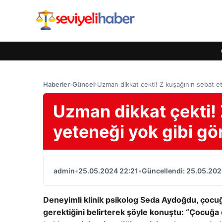
Haberler
›
Güncel
›
Uzman dikkat çekti! Z kuşağının sebat e
Uzman dikkat çekti!
yeteneği yok gibi g
admin
•
25.05.2024 22:21
•
Güncellendi: 25.05.202
Deneyimli klinik psikolog Seda Aydoğdu, çocuğu
gerektiğini belirterek şöyle konuştu: “Çocuğa