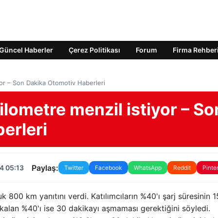
Güncel Haberler
Çerez Politikası
Forum
Firma Rehber
iyor – Son Dakika Otomotiv Haberleri
ilometre menzil istiyor – So
erleri
Paylaş:
4 05:13
Twitter
Facebook
WhatsApp
Reddit
Pinte
 800 km yanıtını verdi. Katılımcıların %40'ı şarj süresinin 1
kalan %40'ı ise 30 dakikayı aşmaması gerektiğini söyledi.