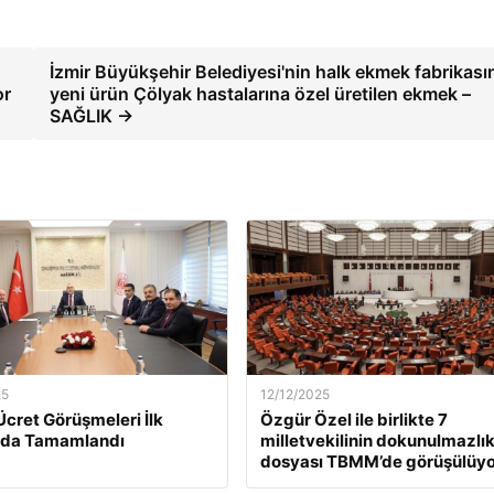
İzmir Büyükşehir Belediyesi'nin halk ekmek fabrikas
or
yeni ürün Çölyak hastalarına özel üretilen ekmek –
SAĞLIK →
25
12/12/2025
Ücret Görüşmeleri İlk
Özgür Özel ile birlikte 7
da Tamamlandı
milletvekilinin dokunulmazlı
dosyası TBMM’de görüşülüyo