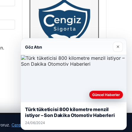
×
Göz Atın
n.
Cengiz Sigorta
23/06/2026
Güncel Haberler
Türk tüketicisi 800 kilometre menzil
istiyor – Son Dakika Otomotiv Haberleri
24/06/2024
ıyoruz.
Çerez Politikamız
Reddet
Kabul Et