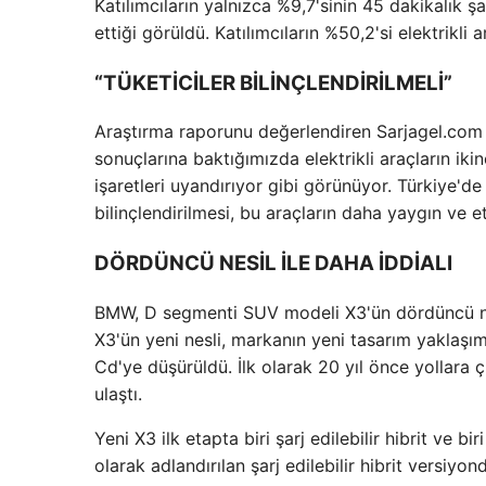
Katılımcıların yalnızca %9,7'sinin 45 dakikalık şa
ettiği görüldü. Katılımcıların %50,2'si elektrikli 
“TÜKETİCİLER BİLİNÇLENDİRİLMELİ”
Araştırma raporunu değerlendiren Sarjagel.com 
sonuçlarına baktığımızda elektrikli araçların ikinc
işaretleri uyandırıyor gibi görünüyor. Türkiye'de 
bilinçlendirilmesi, bu araçların daha yaygın ve e
DÖRDÜNCÜ NESİL İLE DAHA İDDİALI
BMW, D segmenti SUV modeli X3'ün dördüncü nes
X3'ün yeni nesli, markanın yeni tasarım yaklaşım
Cd'ye düşürüldü. İlk olarak 20 yıl önce yollara
ulaştı.
Yeni X3 ilk etapta biri şarj edilebilir hibrit ve 
olarak adlandırılan şarj edilebilir hibrit versi