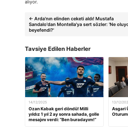
alıyor.
← Arda'nın elinden ceketi aldı! Mustafa
Sandalo'dan Montella'ya sert sözler: 'Ne oluy
beyefendi?'
Tavsiye Edilen Haberler
14/12/2025
13/12/20
Ozan Kabak geri döndü! Milli
Asgari 
yıldız 1 yıl 2 ay sonra sahada, golle
Oturum
mesajını verdi: “Ben buradayım!”