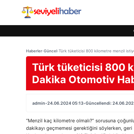
Haberler
›
Güncel
›
Türk tüketicisi 800 kilometre menzil ist
Türk tüketicisi 800 k
Dakika Otomotiv Hab
admin
•
24.06.2024 05:13
•
Güncellendi: 24.06.202
“Menzil kaç kilometre olmalı?” sorusuna çoğunluk
dakikayı geçmemesi gerektiğini söylerken, geri 