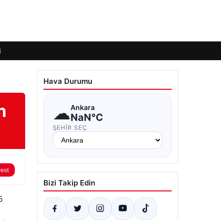
i
Hava Durumu
n
☁
Ankara
NaN°C
ŞEHIR SEÇ
rest
Bizi Takip Edin
5