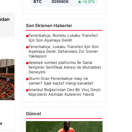
bir adım atmaya hazırlanıyor.…
BTC
3095606
▲ +0.27%
ından
Son Eklenen Haberler
Fenerbahçe, Romelu Lukaku Transferi
■
İçin Son Aşamaya Geldi!
Fenerbahçe, Lukaku Transferi İçin Son
■
Aşamaya Geldi: Defanslara Zor Günler
Yaklaşıyor
Kelebek sohbet platformu İle Sanal
■
İletişimin Sertifikalı Adresi Ve Muhabbet
Deneyimi
Sturm Graz-Fenerbahçe maçı ne
■
zaman? Saat kaçta? Hangi kanalda?
İstanbul Boğazı’ndan Dev Bir Vinç Geçti:
■
Köprülerin Altından Kulelerini Yatırdı
Güncel
k
r