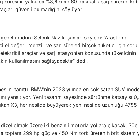
rj süresini, yalnızca %8,6'sının 60 dakikalık şarj süresini kab
araçları güvenli bulmadığını söylüyor.
genel müdürü Selçuk Nazik, şunları söyledi: “Araştırma
i el değeri, menzili ve şarj süreleri birçok tüketici için soru
elektrikli araçlar ve şarj istasyonları konusunda tüketicinin
tkin kullanılmasını sağlayacaktır” dedi.
lini tanıttı. BMW'nin 2023 yılında en çok satan SUV mode
ını yansıtıyor. Yeni tasarım sayesinde sürtünme katsayısı 0
 çıkan X3, her nesilde büyüyerek yeni nesilde uzunluğu 475
biri dizel olmak üzere iki benzinli motorla yollara çıkacak. 30e
yonda toplam 299 hp güç ve 450 Nm tork üreten hibrit sistem 