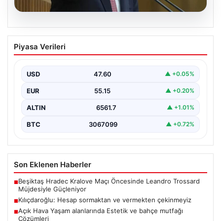
05.08.2026
Kılıçdaroğlu: Hesap sormaktan ve
Piyasa Verileri
vermekten çekinmeyiz
Türkiye’nin siyasi arenasında yeni bir dönemin
başlangıcını ilan eden Cumhuriyet Halk Partisi (CHP)
USD
47.60
▲ +0.05%
Genel…
EUR
55.15
▲ +0.20%
ALTIN
6561.7
▲ +1.01%
BTC
3067099
▲ +0.72%
Son Eklenen Haberler
Beşiktaş Hradec Kralove Maçı Öncesinde Leandro Trossard
■
Müjdesiyle Güçleniyor
Kılıçdaroğlu: Hesap sormaktan ve vermekten çekinmeyiz
■
Açık Hava Yaşam alanlarında Estetik ve bahçe mutfağı
■
Çözümleri