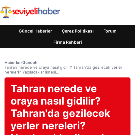
Güncel Haberler
Çerez Politikası
Forum
Firma Rehberi
Haberler
›
Güncel
›
Tahran nerede ve oraya nasıl gidilir? Tahran'da gezilecek yerler
nereleri? Yapılacaklar listesi…
Tahran nerede ve
oraya nasıl gidilir?
Tahran'da gezilecek
yerler nereleri?