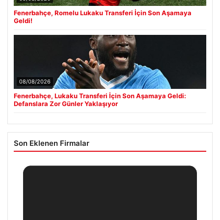
Fenerbahçe, Romelu Lukaku Transferi İçin Son Aşamaya
Geldi!
08/08/2026
Fenerbahçe, Lukaku Transferi İçin Son Aşamaya Geldi:
Defanslara Zor Günler Yaklaşıyor
Son Eklenen Firmalar