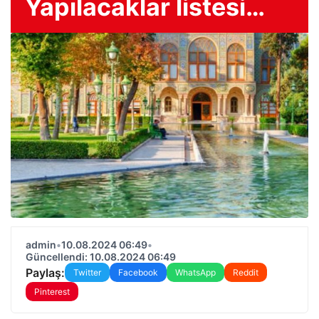
Yapılacaklar listesi…
admin
•
10.08.2024 06:49
•
Güncellendi: 10.08.2024 06:49
Paylaş:
Twitter
Facebook
WhatsApp
Reddit
Pinterest