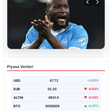
08.08.2026
Fenerbahçe, Lukaku Transferi İçin Son
Piyasa Verileri
Aşamaya Geldi: Defanslara Zor Günler
Yaklaşıyor
USD
47.72
• 0.01%
Fenerbahçe, yeni sezon hazırlıkları kapsamında golcü
takviyesini hızlandırmış ve önemli bir adım atmaya
EUR
55.20
▼ -0.03%
hazırlanıyor.…
ALTIN
6631.9
▼ -0.43%
BTC
3095606
▲ +0.27%