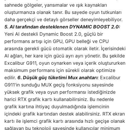
sahnede gölgeler, yansımalar ve ışık kaynakları
oluşturmanıza olanak tanır. Bu sayede oyun tutkunları
daha gerçekçi ve detaylı görseller deneyimleyebiliyor.
5. AI tarafından desteklenen DYNAMIC BOOST 2.0:
Yeni AI destekli Dynamic Boost 2.0, güçlü bir
performans artışı için GPU, GPU belleği ve CPU
arasında gerekli gücü otomatik olarak iletir. İçerisindeki
AI ağları, her kare için gücü ayrı ayrı yönetir. Bu şekilde
Excalibur G911, oyun oynarken veya içerik oluştururken
maksimum performans için sürekli olarak optimize
edilir.
6. Düşük güç tüketimi Mux anahtarı
:
Excalibur
G911'in sunduğu MUX geçiş fonksiyonu sayesinde
yüksek grafik veya oyun performansı istediğinizde
harici RTX grafik kartı kullanabilirsiniz. Bu nedenle
grafik kartına ihtiyaç duyulmadığında işlemcinin
içindeki grafik kartından destek alabilirsiniz. RTX ekran
kartı ile işlemci grafik kartı arasında hızlı geçişe olanak
sağlayan bu teknoloji sayesinde kullanıcılar minimum