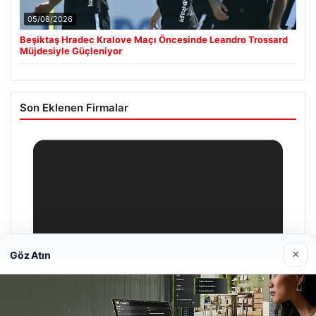
05/08/2026
Beşiktaş Hradec Kralove Maçı Öncesinde Leandro Trossard
Müjdesiyle Güçleniyor
Son Eklenen Firmalar
×
Göz Atın