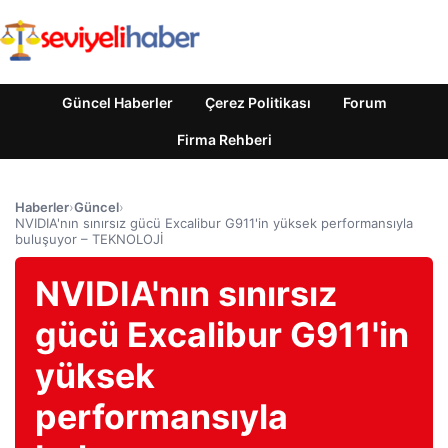
Güncel Haberler
Çerez Politikası
Forum
Firma Rehberi
Haberler
›
Güncel
›
NVIDIA'nın sınırsız gücü Excalibur G911'in yüksek performansıyla
buluşuyor – TEKNOLOJİ
NVIDIA'nın sınırsız
gücü Excalibur G911'in
yüksek
performansıyla