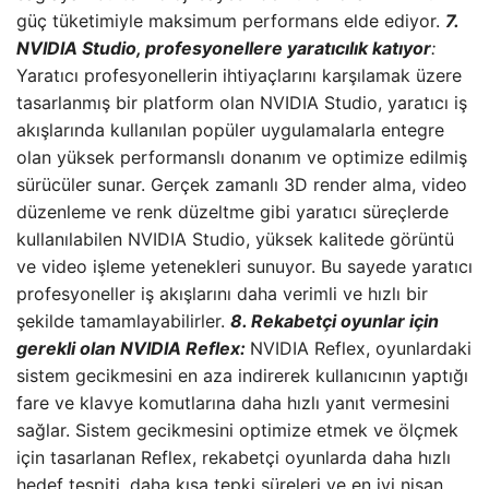
güç tüketimiyle maksimum performans elde ediyor.
7.
NVIDIA Studio, profesyonellere yaratıcılık katıyor
:
Yaratıcı profesyonellerin ihtiyaçlarını karşılamak üzere
tasarlanmış bir platform olan NVIDIA Studio, yaratıcı iş
akışlarında kullanılan popüler uygulamalarla entegre
olan yüksek performanslı donanım ve optimize edilmiş
sürücüler sunar. Gerçek zamanlı 3D render alma, video
düzenleme ve renk düzeltme gibi yaratıcı süreçlerde
kullanılabilen NVIDIA Studio, yüksek kalitede görüntü
ve video işleme yetenekleri sunuyor. Bu sayede yaratıcı
profesyoneller iş akışlarını daha verimli ve hızlı bir
şekilde tamamlayabilirler.
8. Rekabetçi oyunlar için
gerekli olan NVIDIA Reflex:
NVIDIA Reflex, oyunlardaki
sistem gecikmesini en aza indirerek kullanıcının yaptığı
fare ve klavye komutlarına daha hızlı yanıt vermesini
sağlar. Sistem gecikmesini optimize etmek ve ölçmek
için tasarlanan Reflex, rekabetçi oyunlarda daha hızlı
hedef tespiti, daha kısa tepki süreleri ve en iyi nişan