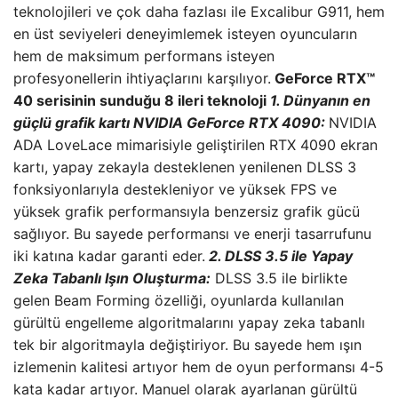
teknolojileri ve çok daha fazlası ile Excalibur G911, hem
en üst seviyeleri deneyimlemek isteyen oyuncuların
hem de maksimum performans isteyen
profesyonellerin ihtiyaçlarını karşılıyor.
GeForce RTX™
40 serisinin sunduğu 8 ileri teknoloji
1. Dünyanın en
güçlü grafik kartı NVIDIA GeForce RTX 4090:
NVIDIA
ADA LoveLace mimarisiyle geliştirilen RTX 4090 ekran
kartı, yapay zekayla desteklenen yenilenen DLSS 3
fonksiyonlarıyla destekleniyor ve yüksek FPS ve
yüksek grafik performansıyla benzersiz grafik gücü
sağlıyor. Bu sayede performansı ve enerji tasarrufunu
iki katına kadar garanti eder.
2. DLSS 3.5 ile Yapay
Zeka Tabanlı Işın Oluşturma:
DLSS 3.5 ile birlikte
gelen Beam Forming özelliği, oyunlarda kullanılan
gürültü engelleme algoritmalarını yapay zeka tabanlı
tek bir algoritmayla değiştiriyor. Bu sayede hem ışın
izlemenin kalitesi artıyor hem de oyun performansı 4-5
kata kadar artıyor. Manuel olarak ayarlanan gürültü