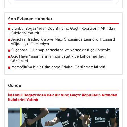
Son Eklenen Haberler
İstanbul Boğazı’ndan Dev Bir Vinç Geçti: Köprülerin Altından
■
Kulelerini Yatırdı
Beşiktaş Hradec Kralove Maçı Öncesinde Leandro Trossard
■
Müjdesiyle Güçleniyor
Kılıçdaroğlu: Hesap sormaktan ve vermekten çekinmeyiz
■
Açık Hava Yaşam alanlarında Estetik ve bahçe mutfağı
■
Çözümleri
İmamoğlu’na bir ‘erişim engeli’ daha: Görünmez kılındı!
■
Güncel
İstanbul Boğazı’ndan Dev Bir Vinç Geçti: Köprülerin Altından
Kulelerini Yatırdı