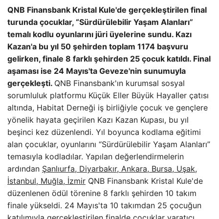
QNB Finansbank Kristal Kule'de gerçekleştirilen final
turunda çocuklar, “Sürdürülebilir Yaşam Alanları”
temalı kodlu oyunlarını jüri üyelerine sundu. Kazı
Kazan'a bu yıl 50 şehirden toplam 1174 başvuru
gelirken, finale 8 farklı şehirden 25 çocuk katıldı. Final
aşaması ise 24 Mayıs'ta Geveze'nin sunumuyla
gerçekleşti.
QNB Finansbank'ın kurumsal sosyal
sorumluluk platformu Küçük Eller Büyük Hayaller çatısı
altında, Habitat Derneği iş birliğiyle çocuk ve gençlere
yönelik hayata geçirilen Kazı Kazan Kupası, bu yıl
beşinci kez düzenlendi. Yıl boyunca kodlama eğitimi
alan çocuklar, oyunlarını “Sürdürülebilir Yaşam Alanları”
temasıyla kodladılar. Yapılan değerlendirmelerin
ardından
Şanlıurfa, Diyarbakır, Ankara, Bursa, Uşak,
İstanbul, Muğla, İzmir
QNB Finansbank Kristal Kule'de
düzenlenen ödül törenine 8 farklı şehirden 10 takım
finale yükseldi. 24 Mayıs'ta 10 takımdan 25 çocuğun
katılımıyla gerçekleştirilen finalde çocuklar yaratıcı