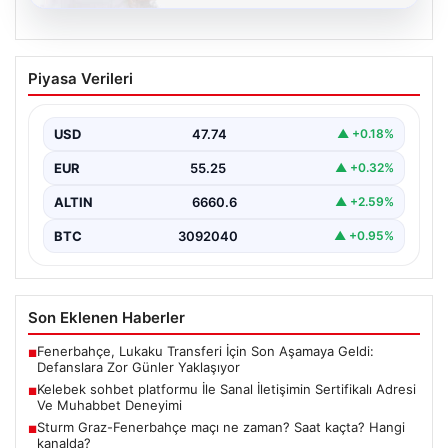
08.08.2026
Kelebek sohbet platformu İle Sanal
Piyasa Verileri
İletişimin Sertifikalı Adresi Ve
Muhabbet Deneyimi
USD
47.74
▲ +0.18%
İnternet çağında insanların seviyeli bir şekilde bağlantı
oluşturması ciddi bir hassasiyet taşımaktadır. Güncel
EUR
55.25
▲ +0.32%
olarak…
ALTIN
6660.6
▲ +2.59%
BTC
3092040
▲ +0.95%
Son Eklenen Haberler
Fenerbahçe, Lukaku Transferi İçin Son Aşamaya Geldi:
■
Defanslara Zor Günler Yaklaşıyor
Kelebek sohbet platformu İle Sanal İletişimin Sertifikalı Adresi
■
Ve Muhabbet Deneyimi
Sturm Graz-Fenerbahçe maçı ne zaman? Saat kaçta? Hangi
■
kanalda?