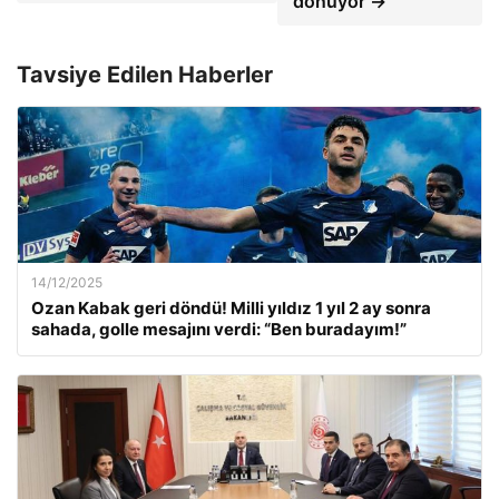
dönüyor →
Tavsiye Edilen Haberler
14/12/2025
Ozan Kabak geri döndü! Milli yıldız 1 yıl 2 ay sonra
sahada, golle mesajını verdi: “Ben buradayım!”