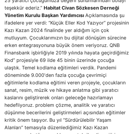
25 yaratıcı çocuğumuza değerli sunumlarından dolayı
teşekkür ederiz.”
Habitat Civan Sözkesen Derneği
Yönetim Kurulu Başkan Yardımcısı
Açıklamasında şu
ifadelere yer verdi: “Küçük Eller Kod Yazıyor” projesinin
Kazı Kazan 2024 finalinde yer aldığım için çok
mutluyum. Çocuklarımızın bu dijital dönüşüm sürecine
erken entegrasyonuna büyük önem veriyoruz. QNB
Finansbank işbirliğiyle 2019 yılında hayata geçirdiğimiz
Kod” projesiyle 69 ilde 45 binin üzerinde çocuğa
ulaştık. Temel kodlama eğitimleri verdik. Pandemi
döneminde 9.000'den fazla çocuğa çevrimiçi
eğitimlerle kodlama eğitimi veren projeyle, çocukların
sanat, resim, müzik ve hikaye anlatma gibi yaratıcı
kaslarını geliştirerek onları geleceğe hazırlamayı
hedefliyoruz. problem çözme, analitik ve yaratıcı
düşünme becerilerini geliştirmeleri açısından eğitimler
kritik önem taşıyor. Bu yıl “Sürdürülebilir Yaşam
Alanları” temasıyla düzenlediğimiz Kazı Kazan