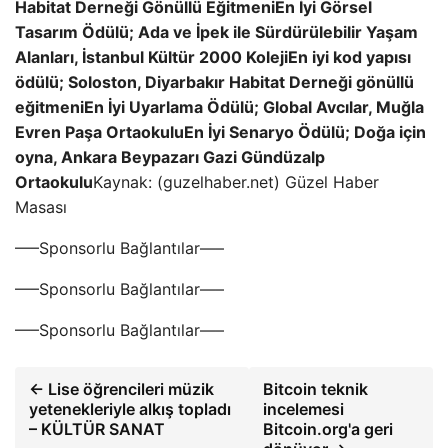
Habitat Derneği Gönüllü Eğitmeni
En İyi Görsel
Tasarım Ödülü; Ada ve İpek ile Sürdürülebilir Yaşam
Alanları, İstanbul Kültür 2000 Koleji
En iyi kod yapısı
ödülü; Soloston, Diyarbakır Habitat Derneği gönüllü
eğitmeni
En İyi Uyarlama Ödülü; Global Avcılar, Muğla
Evren Paşa Ortaokulu
En İyi Senaryo Ödülü; Doğa için
oyna, Ankara Beypazarı Gazi Gündüzalp
Ortaokulu
Kaynak: (guzelhaber.net) Güzel Haber
Masası
—–Sponsorlu Bağlantılar—–
—–Sponsorlu Bağlantılar—–
—–Sponsorlu Bağlantılar—–
← Lise öğrencileri müzik
Bitcoin teknik
yetenekleriyle alkış topladı
incelemesi
– KÜLTÜR SANAT
Bitcoin.org'a geri