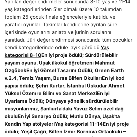
Yapılan değerlendirmeler sonucunda 8-10 yaş ve 11-14
yaş kategorilerinden 5'er olmak üzere 10 takımdan
toplam 25 çocuk finale eğlenceleriyle katıldı. ve
yaratıcı oyunlar. Takımlar kendilerine ayrılan süre
içerisinde oyunlarını anlattı ve jürinin sorularını
yanıtladı. Jüri değerlendirmesi sonucunda tüm çocuklar
kendi kategorilerinde ödüle layık görüldü.
Yaş
kategorisi 8-10
En iyi proje ödülü; Sürdürülebilir
yaşam oyunu, Uşak ilkokul öğretmeni Mahmut
Özgöbek
En İyi Görsel Tasarım Ödülü; Green Earth
v.2.4, Temiz Yaşam, Bursa Bilfen Okulları
En iyi kod
yapısı ödülü; Şehri Kurtar, İstanbul Üsküdar Ahmet
Yüksel Özemre Bilim ve Sanat Merkezi
En İyi
Uyarlama Ödülü; Dünyaya yönelik sürdürülebilir
misyonlarımız, Şanlıurfa'daki Yavuz Selim özel dağ
okulu
En İyi Senaryo Ödülü; Mutlu Dünya, Uşak'ta
Kendin Yap atölyeleri
Yaş kategorisi 11-14
En iyi proje
ödülü; Yeşil Çağrı, Bilfen İzmir Bornova Ortaokulu –