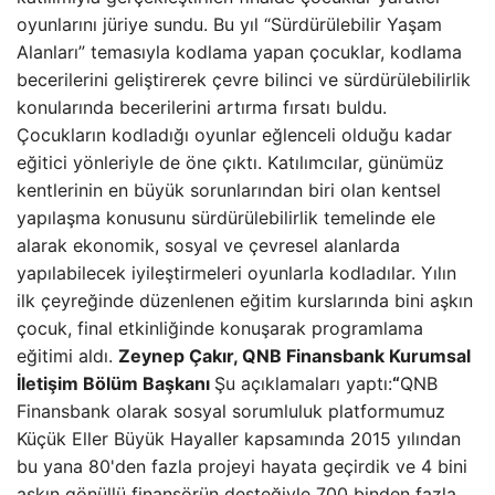
oyunlarını jüriye sundu. Bu yıl “Sürdürülebilir Yaşam
Alanları” temasıyla kodlama yapan çocuklar, kodlama
becerilerini geliştirerek çevre bilinci ve sürdürülebilirlik
konularında becerilerini artırma fırsatı buldu.
Çocukların kodladığı oyunlar eğlenceli olduğu kadar
eğitici yönleriyle de öne çıktı. Katılımcılar, günümüz
kentlerinin en büyük sorunlarından biri olan kentsel
yapılaşma konusunu sürdürülebilirlik temelinde ele
alarak ekonomik, sosyal ve çevresel alanlarda
yapılabilecek iyileştirmeleri oyunlarla kodladılar. Yılın
ilk çeyreğinde düzenlenen eğitim kurslarında bini aşkın
çocuk, final etkinliğinde konuşarak programlama
eğitimi aldı.
Zeynep Çakır, QNB Finansbank Kurumsal
İletişim Bölüm Başkanı
Şu açıklamaları yaptı:
“
QNB
Finansbank olarak sosyal sorumluluk platformumuz
Küçük Eller Büyük Hayaller kapsamında 2015 yılından
bu yana 80'den fazla projeyi hayata geçirdik ve 4 bini
aşkın gönüllü finansörün desteğiyle 700 binden fazla