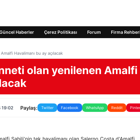
Güncel Haberler
Çerez Politikası
Forum
Firma Rehber
 Amalfi Havalimanı bu ay açılacak
enneti olan yenilenen Amalfi
lacak
Paylaş:
 19:02
Twitter
Facebook
WhatsApp
Reddit
Pinte
malfi Sahili'nin tek havalimanı olan Salerno Costa d'Amalfi,