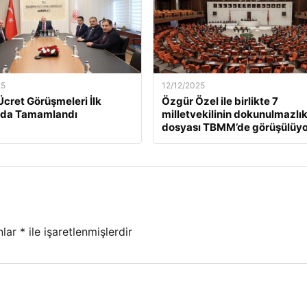
25
12/12/2025
Ücret Görüşmeleri İlk
Özgür Özel ile birlikte 7
da Tamamlandı
milletvekilinin dokunulmazlı
dosyası TBMM’de görüşülüyo
nlar
*
ile işaretlenmişlerdir