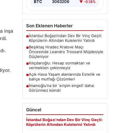
BTC
3063206
▼ -0.18%
Son Eklenen Haberler
a inşa
İstanbul Boğazı’ndan Dev Bir Vinç Geçti:
■
rdi.
Köprülerin Altından Kulelerini Yatırdı
Beşiktaş Hradec Kralove Maçı
■
dı.
Öncesinde Leandro Trossard Müjdesiyle
Güçleniyor
Kılıçdaroğlu: Hesap sormaktan ve
■
vermekten çekinmeyiz
iyor.
Açık Hava Yaşam alanlarında Estetik ve
■
bahçe mutfağı Çözümleri
İmamoğlu’na bir ‘erişim engeli’ daha:
■
Görünmez kılındı!
Güncel
İstanbul Boğazı’ndan Dev Bir Vinç Geçti:
Köprülerin Altından Kulelerini Yatırdı