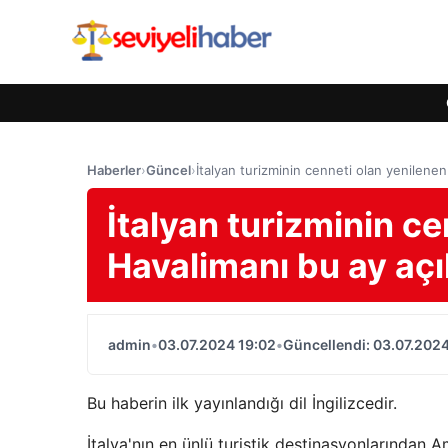
Haberler
›
Güncel
›
İtalyan turizminin cenneti olan yenilenen
İtalyan turizminin c
Havalimanı bu ay açı
admin
•
03.07.2024 19:02
•
Güncellendi: 03.07.2024
Bu haberin ilk yayınlandığı dil İngilizcedir.
İtalya'nın en ünlü turistik destinasyonlarından A