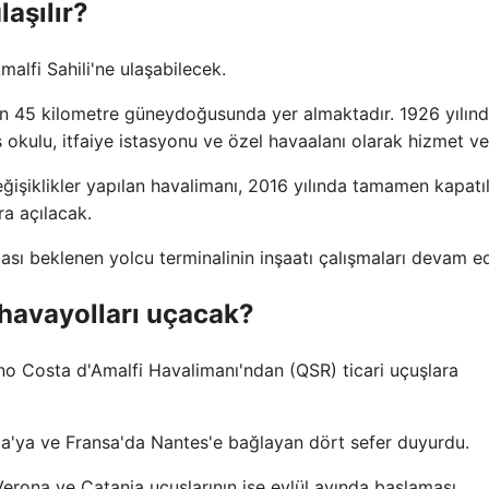
laşılır?
malfi Sahili'ne ulaşabilecek.
nin 45 kilometre güneydoğusunda yer almaktadır. 1926 yılınd
ş okulu, itfaiye istasyonu ve özel havaalanı olarak hizmet ve
ğişiklikler yapılan havalimanı, 2016 yılında tamamen kapatıl
ra açılacak.
ası beklenen yolcu terminalinin inşaatı çalışmaları devam ed
 havayolları uçacak?
o Costa d'Amalfi Havalimanı'ndan (QSR) ticari uçuşlara
ania'ya ve Fransa'da Nantes'e bağlayan dört sefer duyurdu.
erona ve Catania uçuşlarının ise eylül ayında başlaması