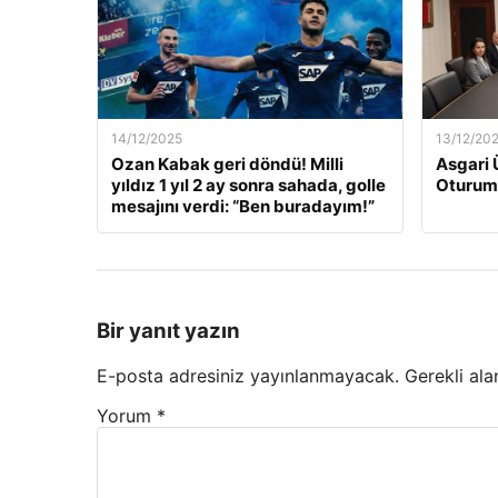
14/12/2025
13/12/20
Ozan Kabak geri döndü! Milli
Asgari 
yıldız 1 yıl 2 ay sonra sahada, golle
Oturum
mesajını verdi: “Ben buradayım!”
Bir yanıt yazın
E-posta adresiniz yayınlanmayacak.
Gerekli ala
Yorum
*