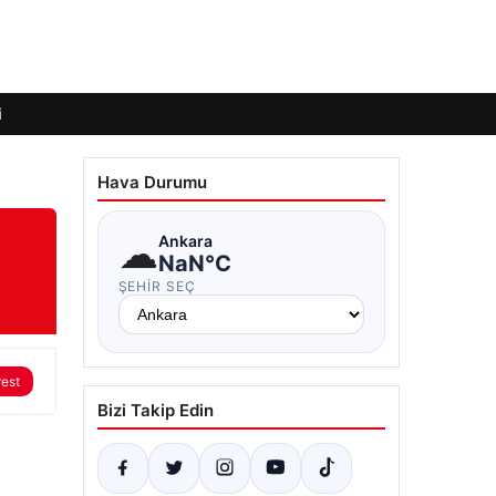
i
Hava Durumu
☁
Ankara
NaN°C
ŞEHIR SEÇ
rest
Bizi Takip Edin