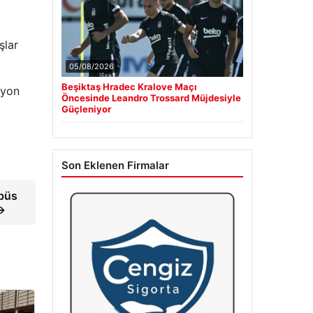
şlar
05/08/2026
Beşiktaş Hradec Kralove Maçı
lyon
Öncesinde Leandro Trossard Müjdesiyle
Güçleniyor
Son Eklenen Firmalar
obüs
 →