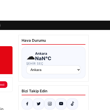
i
Hava Durumu
☁
Ankara
NaN°C
ŞEHIR SEÇ
rest
Bizi Takip Edin
in