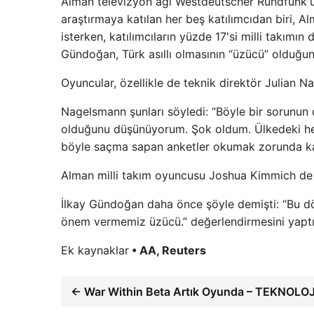
Alman televizyon ağı Westdeutscher Rundfunk'un
araştırmaya katılan her beş katılımcıdan biri, 
isterken, katılımcıların yüzde 17'si milli takımı
Gündoğan, Türk asıllı olmasının “üzücü” olduğunu
Oyuncular, özellikle de teknik direktör Julian N
Nagelsmann şunları söyledi: “Böyle bir sorunun d
olduğunu düşünüyorum. Şok oldum. Ülkedeki he
böyle saçma sapan anketler okumak zorunda kal
Alman milli takım oyuncusu Joshua Kimmich de an
İlkay Gündoğan daha önce şöyle demişti: “Bu d
önem vermemiz üzücü.” değerlendirmesini yaptı
Ek kaynaklar
• AA, Reuters
← War Within Beta Artık Oyunda – TEKNOLOJ