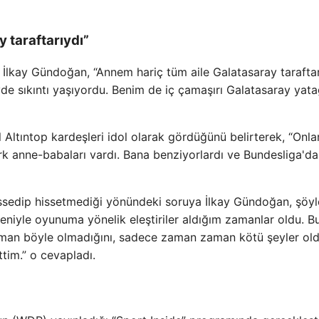
 taraftarıydı”
 İlkay Gündoğan, “Annem hariç tüm aile Galatasaray taraftar
de sıkıntı yaşıyordu. Benim de iç çamaşırı Galatasaray yat
 Altıntop kardeşleri idol olarak gördüğünü belirterek, “Onla
rk anne-babaları vardı. Bana benziyorlardı ve Bundesliga'd
hissedip hissetmediği yönündeki soruya İlkay Gündoğan, şöyl
eniyle oyunuma yönelik eleştiriler aldığım zamanlar oldu. B
 zaman böyle olmadığını, sadece zaman zaman kötü şeyler o
tim.” o cevapladı.