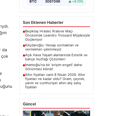
BTC
3067099
▲ +0.72%
Son Eklenen Haberler
ıydı.
Beşiktaş Hradec Kralove Maçı
■
ağım
Öncesinde Leandro Trossard Müjdesiyle
Güçleniyor
Kılıçdaroğlu: Hesap sormaktan ve
■
vermekten çekinmeyiz
r da
Açık Hava Yaşam alanlarında Estetik ve
a çok
■
bahçe mutfağı Çözümleri
İmamoğlu’na bir ‘erişim engeli’ daha:
■
Görünmez kılındı!
e
Altın fiyatları canlı 8 Nisan 2026: Altın
■
fiyatları ne kadar oldu? Gram, çeyrek,
u
yarım ve cumhuriyet altını alış satış
lduğunu
fiyatları
Güncel