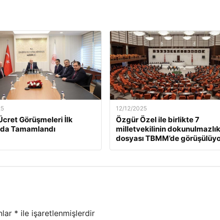
25
12/12/2025
Ücret Görüşmeleri İlk
Özgür Özel ile birlikte 7
da Tamamlandı
milletvekilinin dokunulmazlı
dosyası TBMM’de görüşülüyo
nlar
*
ile işaretlenmişlerdir