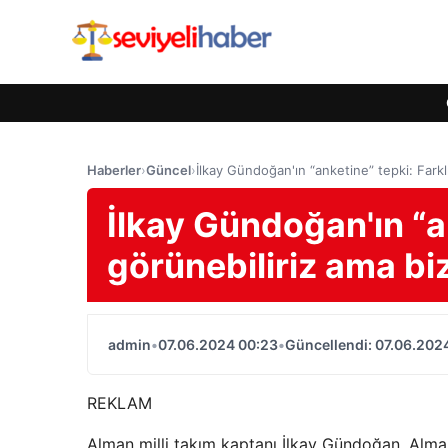
Haberler
›
Güncel
›
İlkay Gündoğan'ın “anketine” tepki: Farkl
İlkay Gündoğan'ın “an
görünebiliriz ama bi
admin
•
07.06.2024 00:23
•
Güncellendi: 07.06.202
REKLAM
Alman milli takım kaptanı İlkay Gündoğan, Alma