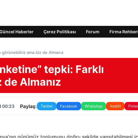
Güncel Haberler
Çerez Politikası
Forum
Firma Rehber
ı görünebiliriz ama biz de Almanız
ketine” tepki: Farklı
z de Almanız
Paylaş:
4 00:23
Twitter
Facebook
WhatsApp
Reddit
Pinte
nya'nın günümüz toplumunu doğru şekilde yansıtabilmesi iç