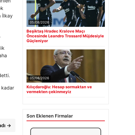
rilen
ek
 İlkay
05/08/2026
Beşiktaş Hradec Kralove Maçı
.
Öncesinde Leandro Trossard Müjdesiyle
Güçleniyor
lik
aha
etti.
05/08/2026
Kılıçdaroğlu: Hesap sormaktan ve
 kadar
vermekten çekinmeyiz
Son Eklenen Firmalar
adı →