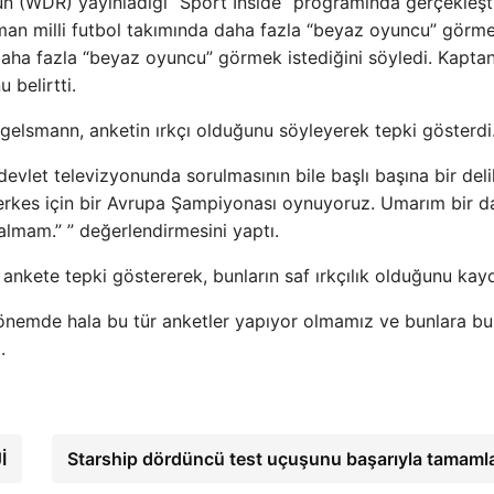
 (WDR) yayınladığı “Sport Inside” programında gerçekleşti
Alman milli futbol takımında daha fazla “beyaz oyuncu” görm
n daha fazla “beyaz oyuncu” görmek istediğini söyledi. Kaptan
 belirtti.
agelsmann, anketin ırkçı olduğunu söyleyerek tepki gösterdi
evlet televizyonunda sorulmasının bile başlı başına bir deli
rkes için bir Avrupa Şampiyonası oynuyoruz. Umarım bir d
mam.” ” değerlendirmesini yaptı.
kete tepki göstererek, bunların saf ırkçılık olduğunu kayd
önemde hala bu tür anketler yapıyor olmamız ve bunlara bu
.
İ
Starship dördüncü test uçuşunu başarıyla tamaml