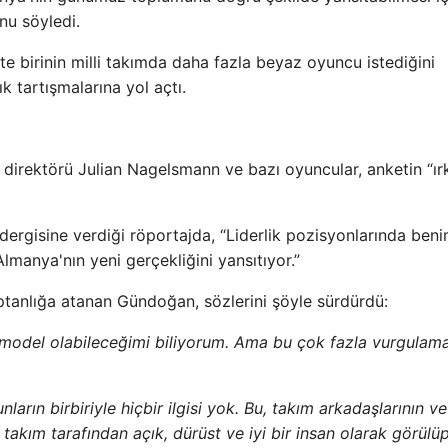
unu söyledi.
 birinin milli takımda daha fazla beyaz oyuncu istediğini
k tartışmalarına yol açtı.
 direktörü Julian Nagelsmann ve bazı oyuncular, anketin “ır
dergisine verdiği röportajda, “Liderlik pozisyonlarında beni
lmanya'nın yeni gerçekliğini yansıtıyor.”
anlığa atanan Gündoğan, sözlerini şöyle sürdürdü:
ol model olabileceğimi biliyorum. Ama bu çok fazla vurgulam
rın birbiriyle hiçbir ilgisi yok. Bu, takım arkadaşlarının ve
ak takım tarafından açık, dürüst ve iyi bir insan olarak görülü