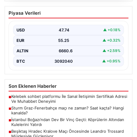
Sturm Graz-Fenerbahçe maçı ne
Piyasa Verileri
zaman? Saat kaçta? Hangi kanalda?
USD
47.74
▲ +0.18%
EUR
55.25
▲ +0.32%
ALTIN
6660.6
▲ +2.59%
BTC
3092040
▲ +0.95%
Son Eklenen Haberler
Kelebek sohbet platformu İle Sanal İletişimin Sertifikalı Adresi
■
Ve Muhabbet Deneyimi
Sturm Graz-Fenerbahçe maçı ne zaman? Saat kaçta? Hangi
■
kanalda?
İstanbul Boğazı’ndan Dev Bir Vinç Geçti: Köprülerin Altından
■
Kulelerini Yatırdı
Beşiktaş Hradec Kralove Maçı Öncesinde Leandro Trossard
■
Müjdesiyle Güçleniyor