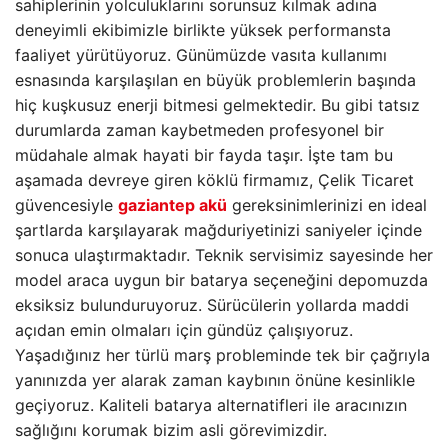
sahiplerinin yolculuklarını sorunsuz kılmak adına
deneyimli ekibimizle birlikte yüksek performansta
faaliyet yürütüyoruz. Günümüzde vasıta kullanımı
esnasında karşılaşılan en büyük problemlerin başında
hiç kuşkusuz enerji bitmesi gelmektedir. Bu gibi tatsız
durumlarda zaman kaybetmeden profesyonel bir
müdahale almak hayati bir fayda taşır. İşte tam bu
aşamada devreye giren köklü firmamız, Çelik Ticaret
güvencesiyle
gaziantep akü
gereksinimlerinizi en ideal
şartlarda karşılayarak mağduriyetinizi saniyeler içinde
sonuca ulaştırmaktadır. Teknik servisimiz sayesinde her
model araca uygun bir batarya seçeneğini depomuzda
eksiksiz bulunduruyoruz. Sürücülerin yollarda maddi
açıdan emin olmaları için gündüz çalışıyoruz.
Yaşadığınız her türlü marş probleminde tek bir çağrıyla
yanınızda yer alarak zaman kaybının önüne kesinlikle
geçiyoruz. Kaliteli batarya alternatifleri ile aracınızın
sağlığını korumak bizim asli görevimizdir.