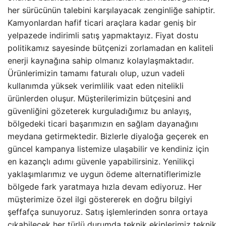
her sürücünün talebini karşılayacak zenginliğe sahiptir.
Kamyonlardan hafif ticari araçlara kadar geniş bir
yelpazede indirimli satış yapmaktayız. Fiyat dostu
politikamız sayesinde bütçenizi zorlamadan en kaliteli
enerji kaynağına sahip olmanız kolaylaşmaktadır.
Ürünlerimizin tamamı faturalı olup, uzun vadeli
kullanımda yüksek verimlilik vaat eden nitelikli
ürünlerden oluşur. Müşterilerimizin bütçesini and
güvenliğini gözeterek kurguladığımız bu anlayış,
bölgedeki ticari başarımızın en sağlam dayanağını
meydana getirmektedir. Bizlerle diyaloğa geçerek en
güncel kampanya listemize ulaşabilir ve kendiniz için
en kazançlı adımı güvenle yapabilirsiniz. Yenilikçi
yaklaşımlarımız ve uygun ödeme alternatiflerimizle
bölgede fark yaratmaya hızla devam ediyoruz. Her
müşterimize özel ilgi göstererek en doğru bilgiyi
şeffafça sunuyoruz. Satış işlemlerinden sonra ortaya
çıkabilecek her türlü durumda teknik ekiplerimiz teknik