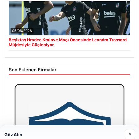
05/08/2026
Beşiktaş Hradec Kralove Maçı Öncesinde Leandro Trossard
Müjdesiyle Güçleniyor
Son Eklenen Firmalar
×
Göz Atın