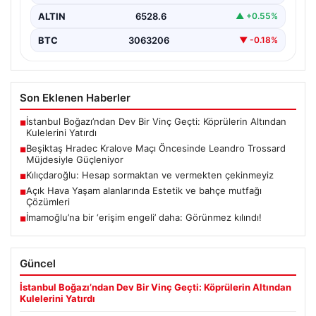
ALTIN
6528.6
▲ +0.55%
BTC
3063206
▼ -0.18%
Son Eklenen Haberler
İstanbul Boğazı’ndan Dev Bir Vinç Geçti: Köprülerin Altından
■
Kulelerini Yatırdı
Beşiktaş Hradec Kralove Maçı Öncesinde Leandro Trossard
■
Müjdesiyle Güçleniyor
Kılıçdaroğlu: Hesap sormaktan ve vermekten çekinmeyiz
■
Açık Hava Yaşam alanlarında Estetik ve bahçe mutfağı
■
Çözümleri
İmamoğlu’na bir ‘erişim engeli’ daha: Görünmez kılındı!
■
Güncel
İstanbul Boğazı’ndan Dev Bir Vinç Geçti: Köprülerin Altından
Kulelerini Yatırdı