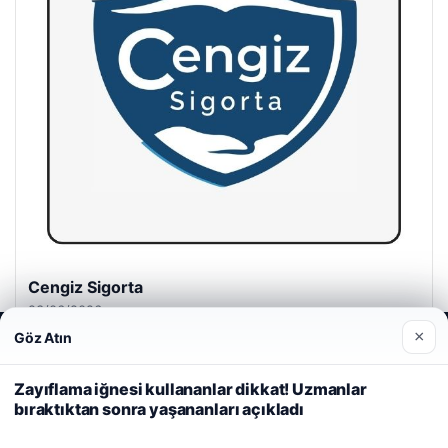
Cengiz Sigorta
23/06/2026
×
Göz Atın
Web sitemizi nasıl kullandığınızı daha iyi anlayabilmek,
deneyiminizi kişiselleştirmek ve geliştirmek amacıyla çerezler
kullanıyoruz.
Çerez Politikamız
Zayıflama iğnesi kullananlar dikkat! Uzmanlar
bıraktıktan sonra yaşananları açıkladı
Reddet
Kabul Et