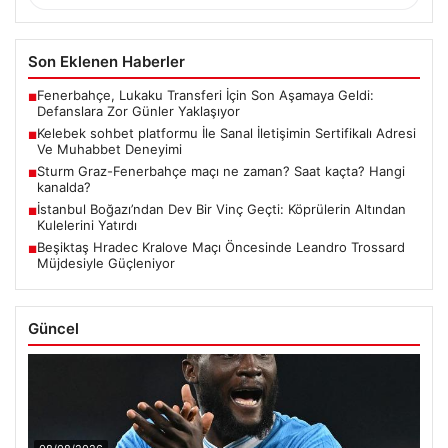
Son Eklenen Haberler
Fenerbahçe, Lukaku Transferi İçin Son Aşamaya Geldi:
■
Defanslara Zor Günler Yaklaşıyor
Kelebek sohbet platformu İle Sanal İletişimin Sertifikalı Adresi
■
Ve Muhabbet Deneyimi
Sturm Graz-Fenerbahçe maçı ne zaman? Saat kaçta? Hangi
■
kanalda?
İstanbul Boğazı’ndan Dev Bir Vinç Geçti: Köprülerin Altından
■
Kulelerini Yatırdı
Beşiktaş Hradec Kralove Maçı Öncesinde Leandro Trossard
■
Müjdesiyle Güçleniyor
Güncel