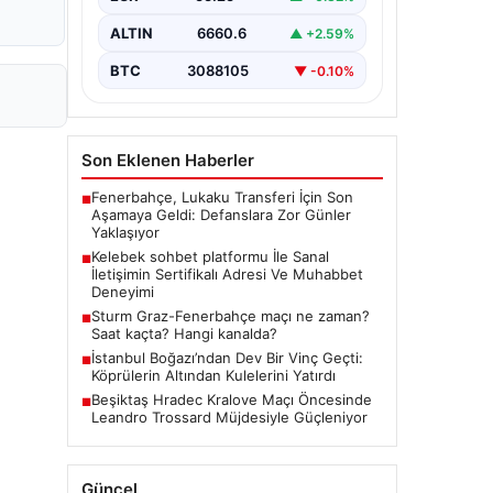
BTC
3088105
▼ -0.10%
Son Eklenen Haberler
Fenerbahçe, Lukaku Transferi İçin Son
■
Aşamaya Geldi: Defanslara Zor Günler
Yaklaşıyor
Kelebek sohbet platformu İle Sanal
■
İletişimin Sertifikalı Adresi Ve Muhabbet
Deneyimi
Sturm Graz-Fenerbahçe maçı ne zaman?
■
Saat kaçta? Hangi kanalda?
İstanbul Boğazı’ndan Dev Bir Vinç Geçti:
■
Köprülerin Altından Kulelerini Yatırdı
Beşiktaş Hradec Kralove Maçı Öncesinde
■
Leandro Trossard Müjdesiyle Güçleniyor
Güncel