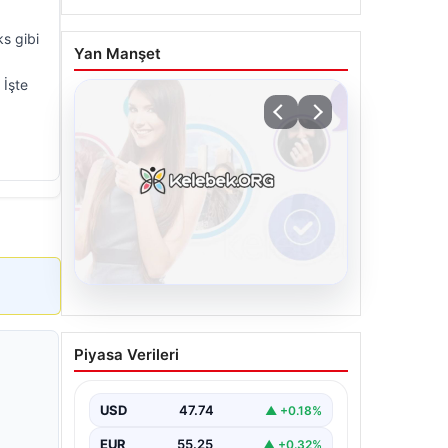
ks gibi
Yan Manşet
 İşte
07.08.2026
Sturm Graz-Fenerbahçe
Piyasa Verileri
maçı ne zaman? Saat
kaçta? Hangi kanalda?
USD
47.74
▲ +0.18%
EUR
55.25
▲ +0.32%
ALTIN
6660.6
▲ +2.59%