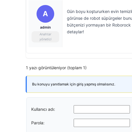
Gün boyu koştururken evin temizliğ
A
görünse de robot süpürgeler bun
bütçenizi yormayan bir Roborock ro
admin
detaylar!
Anahtar
yönetici
1 yazı görüntüleniyor (toplam 1)
Bu konuyu yanıtlamak için giriş yapmış olmalısınız.
Kullanıcı adı:
Parola: