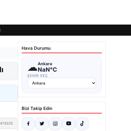
i
Hava Durumu
☁
Ankara
ı
NaN°C
ŞEHIR SEÇ
Bizi Takip Edin
#19325