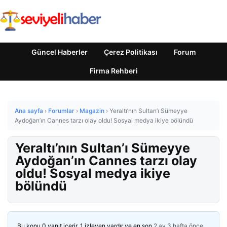
Güncel Haberler
Çerez Politikası
Forum
Firma Rehberi
Ana sayfa
›
Forumlar
›
Magazin
›
Yeraltı’nın Sultan’ı Sümeyye
Aydoğan’ın Cannes tarzı olay oldu! Sosyal medya ikiye bölündü
Yeraltı’nın Sultan’ı Sümeyye
Aydoğan’ın Cannes tarzı olay
oldu! Sosyal medya ikiye
bölündü
Bu konu 0 yanıt içerir, 1 izleyen vardır ve en son
2 ay 3 hafta önce