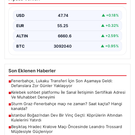
İletişimin Sertifikalı Adresi Ve
Muhabbet Deneyimi
USD
47.74
▲ +0.18%
İnternet çağında insanların seviyeli bir şekilde bağlantı
oluşturması ciddi bir hassasiyet taşımaktadır. Güncel
EUR
55.25
▲ +0.32%
olarak…
ALTIN
6660.6
▲ +2.59%
BTC
3092040
▲ +0.95%
Son Eklenen Haberler
Fenerbahçe, Lukaku Transferi İçin Son Aşamaya Geldi:
■
Defanslara Zor Günler Yaklaşıyor
Kelebek sohbet platformu İle Sanal İletişimin Sertifikalı Adresi
■
Ve Muhabbet Deneyimi
Sturm Graz-Fenerbahçe maçı ne zaman? Saat kaçta? Hangi
■
kanalda?
İstanbul Boğazı’ndan Dev Bir Vinç Geçti: Köprülerin Altından
■
Kulelerini Yatırdı
Beşiktaş Hradec Kralove Maçı Öncesinde Leandro Trossard
■
Müjdesiyle Güçleniyor