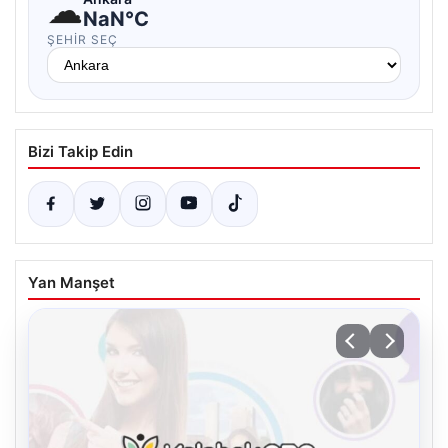
☁
NaN°C
ŞEHIR SEÇ
Bizi Takip Edin
Yan Manşet