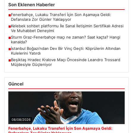
Son Eklenen Haberler
Fenerbahçe, Lukaku Transferi İçin Son Aşamaya Geldi:
■
Defanslara Zor Günler Yaklaşıyor
Kelebek sohbet platformu İle Sanal İletişimin Sertifikalı Adresi
■
Ve Muhabbet Deneyimi
Sturm Graz-Fenerbahçe maçı ne zaman? Saat kaçta? Hangi
■
kanalda?
İstanbul Boğazı’ndan Dev Bir Vinç Geçti: Köprülerin Altından
■
Kulelerini Yatırdı
Beşiktaş Hradec Kralove Maçı Öncesinde Leandro Trossard
■
Müjdesiyle Güçleniyor
Güncel
08/08/2026
Fenerbahçe, Lukaku Transferi İçin Son Aşamaya Geldi:
Defanslara Zor Günler Yaklaşıyor