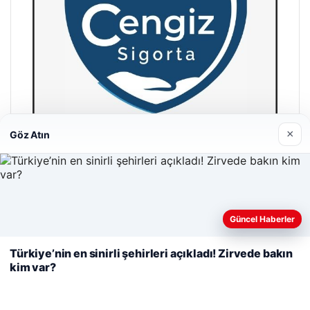
×
Göz Atın
Cengiz Sigorta
23/06/2026
Web sitemizi nasıl kullandığınızı daha iyi anlayabilmek,
Güncel Haberler
deneyiminizi kişiselleştirmek ve geliştirmek amacıyla çerezler
kullanıyoruz.
Çerez Politikamız
Türkiye’nin en sinirli şehirleri açıkladı! Zirvede bakın
kim var?
Reddet
Kabul Et
© 2026 Seviyeli Haber – Güncel Haberler