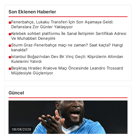
Son Eklenen Haberler
Fenerbahçe, Lukaku Transferi İçin Son Aşamaya Geldi:
■
Defanslara Zor Günler Yaklaşıyor
Kelebek sohbet platformu İle Sanal İletişimin Sertifikalı Adresi
■
Ve Muhabbet Deneyimi
Sturm Graz-Fenerbahçe maçı ne zaman? Saat kaçta? Hangi
■
kanalda?
İstanbul Boğazı’ndan Dev Bir Vinç Geçti: Köprülerin Altından
■
Kulelerini Yatırdı
Beşiktaş Hradec Kralove Maçı Öncesinde Leandro Trossard
■
Müjdesiyle Güçleniyor
Güncel
08/08/2026