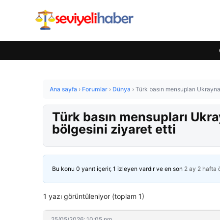
Ana sayfa
›
Forumlar
›
Dünya
›
Türk basın mensupları Ukrayna’n
Türk basın mensupları Ukray
bölgesini ziyaret etti
Bu konu 0 yanıt içerir, 1 izleyen vardır ve en son
2 ay 2 hafta
1 yazı görüntüleniyor (toplam 1)
25/05/2026: 10:05 pm