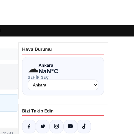
i
Hava Durumu
☁
Ankara
NaN°C
ŞEHIR SEÇ
Bizi Takip Edin
#21441