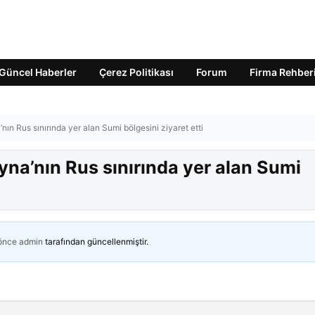
Güncel Haberler
Çerez Politikası
Forum
Firma Rehber
ın Rus sınırında yer alan Sumi bölgesini ziyaret etti
na’nın Rus sınırında yer alan Sumi
 önce
admin
tarafından güncellenmiştir.