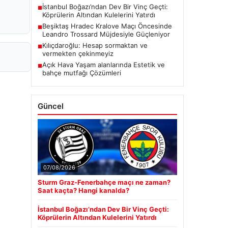
İstanbul Boğazı’ndan Dev Bir Vinç Geçti:
■
Köprülerin Altından Kulelerini Yatırdı
Beşiktaş Hradec Kralove Maçı Öncesinde
■
Leandro Trossard Müjdesiyle Güçleniyor
Kılıçdaroğlu: Hesap sormaktan ve
■
vermekten çekinmeyiz
Açık Hava Yaşam alanlarında Estetik ve
■
bahçe mutfağı Çözümleri
Güncel
07/08/2026
Sturm Graz-Fenerbahçe maçı ne zaman?
Saat kaçta? Hangi kanalda?
İstanbul Boğazı’ndan Dev Bir Vinç Geçti:
Köprülerin Altından Kulelerini Yatırdı