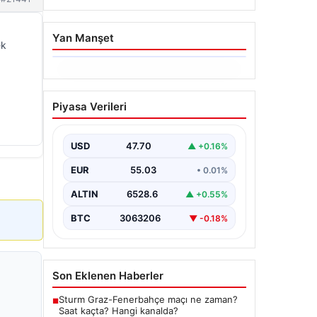
Yan Manşet
ek
06.08.2026
İstanbul Boğazı’ndan Dev
Piyasa Verileri
Bir Vinç Geçti: Köprülerin
Altından Kulelerini Yatırdı
USD
47.70
▲ +0.16%
İstanbul Boğazı'nda eşsiz bir
görüntüye sahne olan bu olay,
EUR
55.03
• 0.01%
bölgedeki denizcilik ve altyapı
çalışmalarının…
ALTIN
6528.6
▲ +0.55%
BTC
3063206
▼ -0.18%
Son Eklenen Haberler
Sturm Graz-Fenerbahçe maçı ne zaman?
■
Saat kaçta? Hangi kanalda?